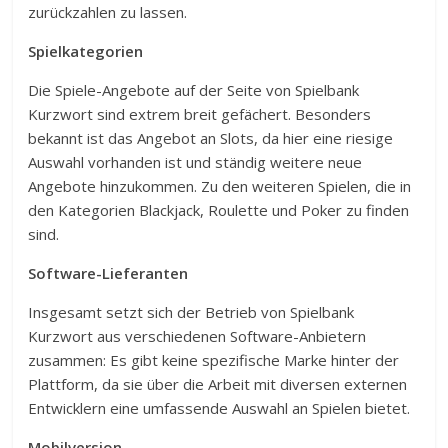
zurückzahlen zu lassen.
Spielkategorien
Die Spiele-Angebote auf der Seite von Spielbank
Kurzwort sind extrem breit gefächert. Besonders
bekannt ist das Angebot an Slots, da hier eine riesige
Auswahl vorhanden ist und ständig weitere neue
Angebote hinzukommen. Zu den weiteren Spielen, die in
den Kategorien Blackjack, Roulette und Poker zu finden
sind.
Software-Lieferanten
Insgesamt setzt sich der Betrieb von Spielbank
Kurzwort aus verschiedenen Software-Anbietern
zusammen: Es gibt keine spezifische Marke hinter der
Plattform, da sie über die Arbeit mit diversen externen
Entwicklern eine umfassende Auswahl an Spielen bietet.
Mobilversion