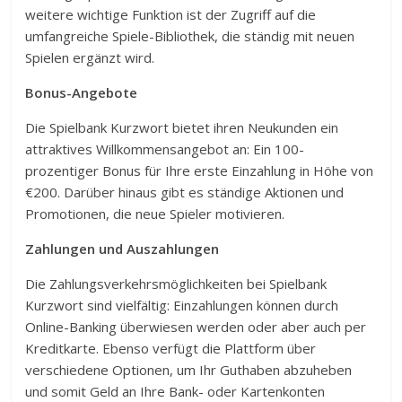
weitere wichtige Funktion ist der Zugriff auf die
umfangreiche Spiele-Bibliothek, die ständig mit neuen
Spielen ergänzt wird.
Bonus-Angebote
Die Spielbank Kurzwort bietet ihren Neukunden ein
attraktives Willkommensangebot an: Ein 100-
prozentiger Bonus für Ihre erste Einzahlung in Höhe von
€200. Darüber hinaus gibt es ständige Aktionen und
Promotionen, die neue Spieler motivieren.
Zahlungen und Auszahlungen
Die Zahlungsverkehrsmöglichkeiten bei Spielbank
Kurzwort sind vielfältig: Einzahlungen können durch
Online-Banking überwiesen werden oder aber auch per
Kreditkarte. Ebenso verfügt die Plattform über
verschiedene Optionen, um Ihr Guthaben abzuheben
und somit Geld an Ihre Bank- oder Kartenkonten