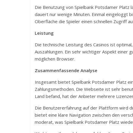
Die Benutzung von Spielbank Potsdamer Platz läs
dauert nur wenige Minuten. Einmal eingeloggt bie
Oberfläche die Spieler einen schnellen Zugriff au
Leistung
Die technische Leistung des Casinos ist optimal
Auszahlungen. Ein sehr wichtiger Aspekt einer 
möglichen Browser.
Zusammenfassende Analyse
Insgesamt bietet Spielbank Potsdamer Platz ei
Zahlungsmethoden. Die Webseite ist sehr benutze
Land befand, hat der Anbieter mehrere Lizenzen
Die Benutzererfahrung auf der Plattform wird d
bietet eine klare Navigation zwischen den vers
moderat, was Spielbank Potsdamer Platz wiederh