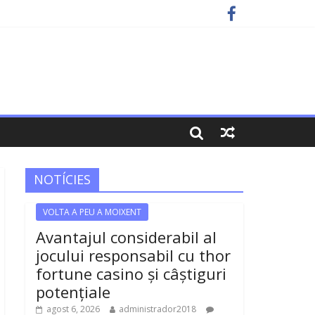
e
NOTÍCIES
VOLTA A PEU A MOIXENT
Avantajul considerabil al
jocului responsabil cu thor
fortune casino și câștiguri
potențiale
agost 6, 2026
administrador2018