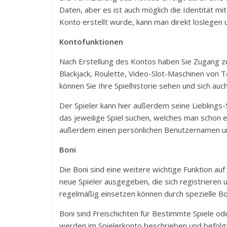
Daten, aber es ist auch möglich die Identität 
Konto erstellt wurde, kann man direkt loslegen u
Kontofunktionen
Nach Erstellung des Kontos haben Sie Zugang zu
Blackjack, Roulette, Video-Slot-Maschinen von 
können Sie Ihre Spielhistorie sehen und sich auc
Der Spieler kann hier außerdem seine Lieblings-
das jeweilige Spiel suchen, welches man schon e
außerdem einen persönlichen Benutzernamen und
Boni
Die Boni sind eine weitere wichtige Funktion a
neue Spieler ausgegeben, die sich registrieren 
regelmäßig einsetzen können durch spezielle B
Boni sind Freischichten für Bestimmte Spiele o
werden im Spielerkonto beschrieben und befolgt 