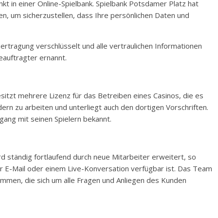
Punkt in einer Online-Spielbank. Spielbank Potsdamer Platz hat
n, um sicherzustellen, dass Ihre persönlichen Daten und
rtragung verschlüsselt und alle vertraulichen Informationen
auftragter ernannt.
sitzt mehrere Lizenz für das Betreiben eines Casinos, die es
rn zu arbeiten und unterliegt auch den dortigen Vorschriften.
mgang mit seinen Spielern bekannt.
 ständig fortlaufend durch neue Mitarbeiter erweitert, so
E-Mail oder einem Live-Konversation verfügbar ist. Das Team
sammen, die sich um alle Fragen und Anliegen des Kunden