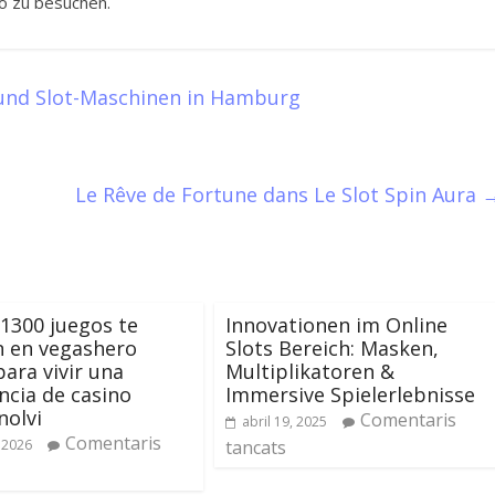
o zu besuchen.
 und Slot-Maschinen in Hamburg
Le Rêve de Fortune dans Le Slot Spin Aura
1300 juegos te
Innovationen im Online
n en vegashero
Slots Bereich: Masken,
para vivir una
Multiplikatoren &
ncia de casino
Immersive Spielerlebnisse
nolvi
Comentaris
abril 19, 2025
Comentaris
 2026
tancats