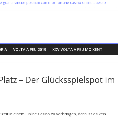
 e grandi vincite possibili con thor fortune casino online adesso
abil al jocului responsabil cu thor fortune casino și câștiguri potențial
as com thor fortune casino e estratégias para ganhar mais
den beleef je met thor fortune casino en winstgevende kansen
 skryté bohatství thor fortune v severské tradici
ÒRIA
VOLTA A PEU 2019
XXV VOLTA A PEU MOIXENT
latz – Der Glücksspielspot im
zeit in einem Online Casino zu verbringen, dann ist es kein