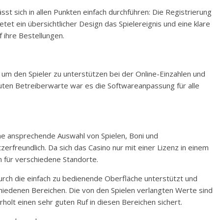
st sich in allen Punkten einfach durchführen: Die Registrierung
tet ein übersichtlicher Design das Spielereignis und eine klare
f ihre Bestellungen.
, um den Spieler zu unterstützen bei der Online-Einzahlen und
guten Betreiberwarte war es die Softwareanpassung für alle
ne ansprechende Auswahl von Spielen, Boni und
rfreundlich. Da sich das Casino nur mit einer Lizenz in einem
 für verschiedene Standorte.
urch die einfach zu bedienende Oberfläche unterstützt und
chiedenen Bereichen. Die von den Spielen verlangten Werte sind
olt einen sehr guten Ruf in diesen Bereichen sichert.