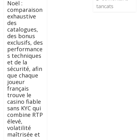
Noël :
tancats
comparaison
exhaustive
des
catalogues,
des bonus
exclusifs, des
performance
s techniques
et de la
sécurité, afin
que chaque
joueur
français
trouve le
casino fiable
sans KYC qui
combine RTP
élevé,
volatilité
maîtrisée et