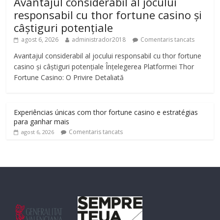
Avantajul considerabil al jocului
responsabil cu thor fortune casino și
câștiguri potențiale
agost 6, 2026
administrador2018
Comentaris tancats
Avantajul considerabil al jocului responsabil cu thor fortune
casino și câștiguri potențiale Înțelegerea Platformei Thor
Fortune Casino: O Privire Detaliată
Experiências únicas com thor fortune casino e estratégias
para ganhar mais
Comentaris tancats
agost 6, 2026