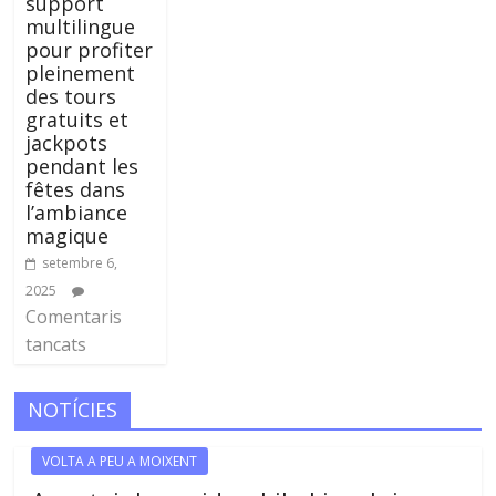
support
multilingue
pour profiter
pleinement
des tours
gratuits et
jackpots
pendant les
fêtes dans
l’ambiance
magique
setembre 6,
2025
Comentaris
tancats
NOTÍCIES
VOLTA A PEU A MOIXENT