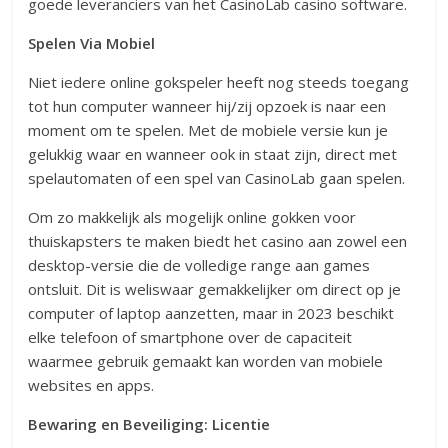
goede leveranciers van het CasinoLab casino software.
Spelen Via Mobiel
Niet iedere online gokspeler heeft nog steeds toegang
tot hun computer wanneer hij/zij opzoek is naar een
moment om te spelen. Met de mobiele versie kun je
gelukkig waar en wanneer ook in staat zijn, direct met
spelautomaten of een spel van CasinoLab gaan spelen.
Om zo makkelijk als mogelijk online gokken voor
thuiskapsters te maken biedt het casino aan zowel een
desktop-versie die de volledige range aan games
ontsluit. Dit is weliswaar gemakkelijker om direct op je
computer of laptop aanzetten, maar in 2023 beschikt
elke telefoon of smartphone over de capaciteit
waarmee gebruik gemaakt kan worden van mobiele
websites en apps.
Bewaring en Beveiliging: Licentie