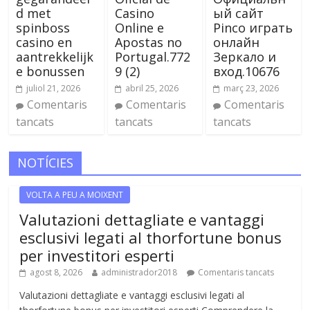
d met
Casino
ый сайт
spinboss
Online e
Pinco играть
casino en
Apostas no
онлайн
aantrekkelijk
Portugal.772
Зеркало и
e bonussen
9 (2)
вход.10676
juliol 21, 2026
abril 25, 2026
març 23, 2026
Comentaris
Comentaris
Comentaris
tancats
tancats
tancats
NOTÍCIES
VOLTA A PEU A MOIXENT
Valutazioni dettagliate e vantaggi
esclusivi legati al thorfortune bonus
per investitori esperti
agost 8, 2026
administrador2018
Comentaris tancats
Valutazioni dettagliate e vantaggi esclusivi legati al