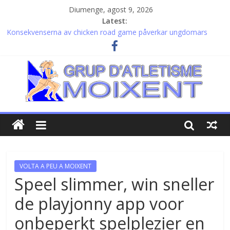
Diumenge, agost 9, 2026
Latest:
Konsekvenserna av chicken road game påverkar ungdomars
beteende och säkerhet
Valutazioni dettagliate e vantaggi esclusivi legati al thorfortune
bonus per investitori esperti
Remarkable journeys and https://gambles-zens.co.uk for lasting
inner balance
Velkorysost osudu s plinko game a možnost skvělých výher láká
každého hráče ke zkoušce štěstí
Patient timing defines success in the thrilling world of
chickenroad crossings and endless traffic
VOLTA A PEU A MOIXENT
Speel slimmer, win sneller
de playjonny app voor
onbeperkt spelplezier en