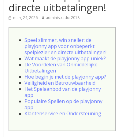
directe uitbetalingen!
març 24, 2026
administrador2018
Speel slimmer, win sneller: de
playjonny app voor onbeperkt
spelplezier en directe uitbetalingen!
Wat maakt de playjonny app uniek?
De Voordelen van Onmiddellijke
Uitbetalingen
Hoe begin je met de playjonny app?
Veiligheid en Betrouwbaarheid
Het Spelaanbod van de playjonny
app
Populaire Spellen op de playjonny
app
Klantenservice en Ondersteuning