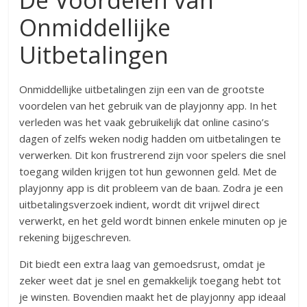
De Voordelen van
Onmiddellijke
Uitbetalingen
Onmiddellijke uitbetalingen zijn een van de grootste
voordelen van het gebruik van de playjonny app. In het
verleden was het vaak gebruikelijk dat online casino’s
dagen of zelfs weken nodig hadden om uitbetalingen te
verwerken. Dit kon frustrerend zijn voor spelers die snel
toegang wilden krijgen tot hun gewonnen geld. Met de
playjonny app is dit probleem van de baan. Zodra je een
uitbetalingsverzoek indient, wordt dit vrijwel direct
verwerkt, en het geld wordt binnen enkele minuten op je
rekening bijgeschreven.
Dit biedt een extra laag van gemoedsrust, omdat je
zeker weet dat je snel en gemakkelijk toegang hebt tot
je winsten. Bovendien maakt het de playjonny app ideaal