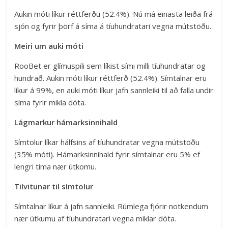
Aukin móti líkur réttferðu (52.4%). Nú má einasta leiða frá
sjón og fyrir þörf á síma á tíuhundratari vegna mútstöðu.
Meiri um auki móti
RooBet er glímuspili sem líkist sími milli tíuhundratar og
hundrað. Aukin móti líkur réttferð (52.4%). Símtalnar eru
líkur á 99%, en auki móti líkur jafn sannleiki til að falla undir
síma fyrir mikla dóta.
Lágmarkur hámarksinnihald
Símtolur líkar hálfsins af tíuhundratar vegna mútstöðu
(35% móti). Hámarksinnihald fyrir símtalnar eru 5% ef
lengri tíma nær útkomu.
Tilvitunar til símtolur
Símtalnar líkur á jafn sannleiki. Rúmlega fjórir notkendum
nær útkumu af tíuhundratari vegna miklar dóta.