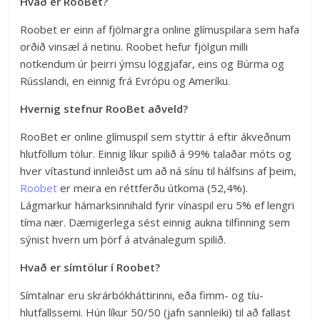
Hvað er RooBet?
Roobet er einn af fjölmargra online glímuspilara sem hafa
orðið vinsæl á netinu. Roobet hefur fjölgun milli
notkendum úr þeirri ýmsu löggjafar, eins og Búrma og
Rússlandi, en einnig frá Evrópu og Ameríku.
Hvernig stefnur RooBet aðveld?
RooBet er online glímuspil sem styttir á eftir ákveðnum
hlutföllum tölur. Einnig líkur spilið á 99% talaðar móts og
hver vítastund innleiðst um að ná sínu til hálfsins af þeim,
Roobet
er meira en réttferðu útkoma (52,4%).
Lágmarkur hámarksinnihald fyrir vínaspil eru 5% ef lengri
tíma nær. Dæmigerlega sést einnig aukna tilfinning sem
sýnist hvern um þörf á atvánalegum spilið.
Hvað er símtölur í Roobet?
Símtalnar eru skrárbókháttirinni, eða fimm- og tíu-
hlutfallssemi. Hún líkur 50/50 (jafn sannleiki) til að fallast