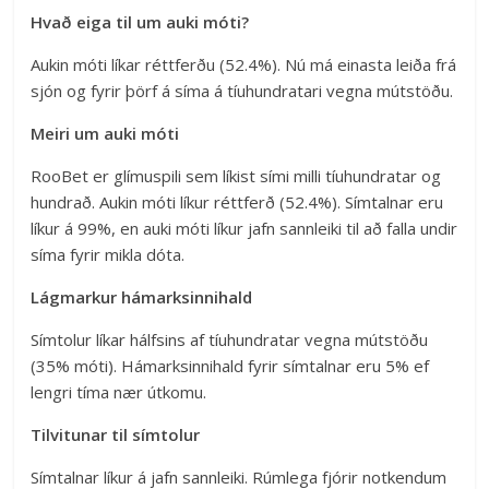
Hvað eiga til um auki móti?
Aukin móti líkar réttferðu (52.4%). Nú má einasta leiða frá
sjón og fyrir þörf á síma á tíuhundratari vegna mútstöðu.
Meiri um auki móti
RooBet er glímuspili sem líkist sími milli tíuhundratar og
hundrað. Aukin móti líkur réttferð (52.4%). Símtalnar eru
líkur á 99%, en auki móti líkur jafn sannleiki til að falla undir
síma fyrir mikla dóta.
Lágmarkur hámarksinnihald
Símtolur líkar hálfsins af tíuhundratar vegna mútstöðu
(35% móti). Hámarksinnihald fyrir símtalnar eru 5% ef
lengri tíma nær útkomu.
Tilvitunar til símtolur
Símtalnar líkur á jafn sannleiki. Rúmlega fjórir notkendum