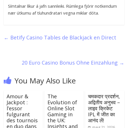
Símtalnar líkur á jafn sannleiki. Rúmlega fjórir notkendum
nær útkumu af tíuhundratari vegna miklar dóta.
←
Betify Casino Tables de Blackjack en Direct
20 Euro Casino Bonus Ohne Einzahlung
→
You May Also Like
Amour &
The
चमकदार प्रदर्शन,
Jackpot :
Evolution of
अद्वितीय अनुभव –
l’essor
Online Slot
लाइव क्रिकेट
fulgurant
Gaming in
IPL में जीत का
des tournois
the UK:
आनंद लें!
en duo dans
Insights and
maig 21, 2026