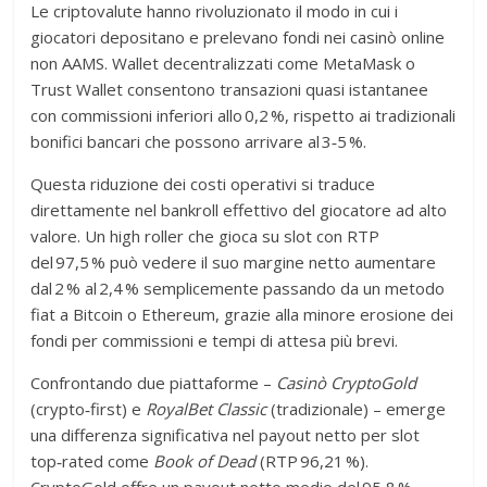
Le criptovalute hanno rivoluzionato il modo in cui i
giocatori depositano e prelevano fondi nei casinò online
non AAMS. Wallet decentralizzati come MetaMask o
Trust Wallet consentono transazioni quasi istantanee
con commissioni inferiori allo 0,2 %, rispetto ai tradizionali
bonifici bancari che possono arrivare al 3‑5 %.
Questa riduzione dei costi operativi si traduce
direttamente nel bankroll effettivo del giocatore ad alto
valore. Un high roller che gioca su slot con RTP
del 97,5 % può vedere il suo margine netto aumentare
dal 2 % al 2,4 % semplicemente passando da un metodo
fiat a Bitcoin o Ethereum, grazie alla minore erosione dei
fondi per commissioni e tempi di attesa più brevi.
Confrontando due piattaforme –
Casinò CryptoGold
(crypto‑first) e
RoyalBet Classic
(tradizionale) – emerge
una differenza significativa nel payout netto per slot
top‑rated come
Book of Dead
(RTP 96,21 %).