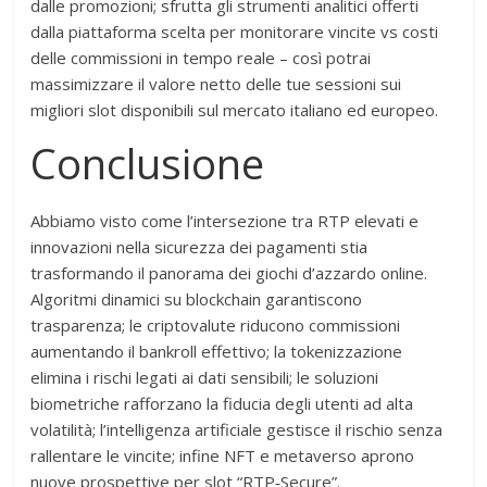
dalle promozioni; sfrutta gli strumenti analitici offerti
dalla piattaforma scelta per monitorare vincite vs costi
delle commissioni in tempo reale – così potrai
massimizzare il valore netto delle tue sessioni sui
migliori slot disponibili sul mercato italiano ed europeo.
Conclusione
Abbiamo visto come l’intersezione tra RTP elevati e
innovazioni nella sicurezza dei pagamenti stia
trasformando il panorama dei giochi d’azzardo online.
Algoritmi dinamici su blockchain garantiscono
trasparenza; le criptovalute riducono commissioni
aumentando il bankroll effettivo; la tokenizzazione
elimina i rischi legati ai dati sensibili; le soluzioni
biometriche rafforzano la fiducia degli utenti ad alta
volatilità; l’intelligenza artificiale gestisce il rischio senza
rallentare le vincite; infine NFT e metaverso aprono
nuove prospettive per slot “RTP‑Secure”.