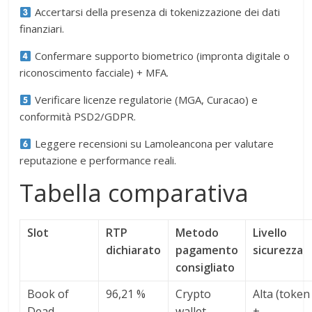
Accertarsi della presenza di tokenizzazione dei dati
finanziari.
Confermare supporto biometrico (impronta digitale o
riconoscimento facciale) + MFA.
Verificare licenze regulatorie (MGA, Curacao) e
conformità PSD2/GDPR.
Leggere recensioni su Lamoleancona per valutare
reputazione e performance reali.
Tabella comparativa
Slot
RTP
Metodo
Livello
dichiarato
pagamento
sicurezza
consigliato
Book of
96,21 %
Crypto
Alta (token
Dead
wallet
+