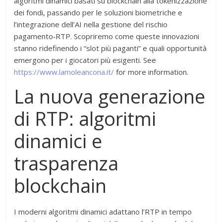
algoritmi dinamici basati su blockchain alla tokenizzazione
dei fondi, passando per le soluzioni biometriche e
l’integrazione dell’AI nella gestione del rischio
pagamento‑RTP. Scopriremo come queste innovazioni
stanno ridefinendo i “slot più paganti” e quali opportunità
emergono per i giocatori più esigenti. See
https://www.lamoleancona.it/
for more information.
La nuova generazione
di RTP: algoritmi
dinamici e
trasparenza
blockchain
I moderni algoritmi dinamici adattano l’RTP in tempo