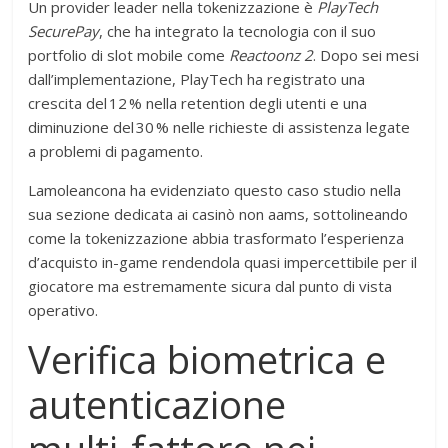
Un provider leader nella tokenizzazione è
PlayTech
SecurePay
, che ha integrato la tecnologia con il suo
portfolio di slot mobile come
Reactoonz 2
. Dopo sei mesi
dall’implementazione, PlayTech ha registrato una
crescita del 12 % nella retention degli utenti e una
diminuzione del 30 % nelle richieste di assistenza legate
a problemi di pagamento.
Lamoleancona ha evidenziato questo caso studio nella
sua sezione dedicata ai casinò non aams, sottolineando
come la tokenizzazione abbia trasformato l’esperienza
d’acquisto in-game rendendola quasi impercettibile per il
giocatore ma estremamente sicura dal punto di vista
operativo.
Verifica biometrica e
autenticazione