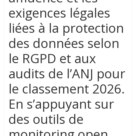
exigences légales
liées à la protection
des données selon
le RGPD et aux
audits de l’ANJ pour
le classement 2026.
En s’appuyant sur
des outils de
monitoring open