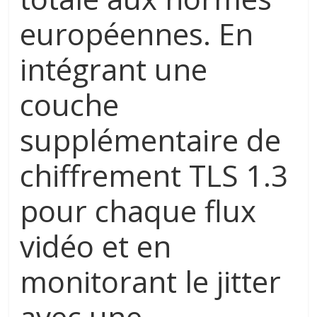
européennes. En
intégrant une
couche
supplémentaire de
chiffrement TLS 1.3
pour chaque flux
vidéo et en
monitorant le jitter
avec une