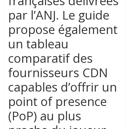
françaises délivrées
par l’ANJ. Le guide
propose également
un tableau
comparatif des
fournisseurs CDN
capables d’offrir un
point of presence
(PoP) au plus