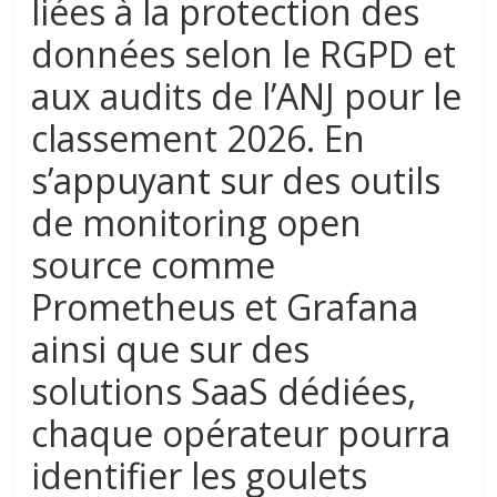
liées à la protection des
données selon le RGPD et
aux audits de l’ANJ pour le
classement 2026. En
s’appuyant sur des outils
de monitoring open
source comme
Prometheus et Grafana
ainsi que sur des
solutions SaaS dédiées,
chaque opérateur pourra
identifier les goulets