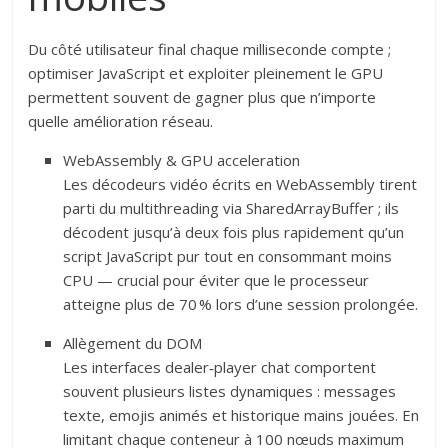
Du côté utilisateur final chaque milliseconde compte ;
optimiser JavaScript et exploiter pleinement le GPU
permettent souvent de gagner plus que n’importe
quelle amélioration réseau.
WebAssembly & GPU acceleration
Les décodeurs vidéo écrits en WebAssembly tirent
parti du multithreading via SharedArrayBuffer ; ils
décodent jusqu’à deux fois plus rapidement qu’un
script JavaScript pur tout en consommant moins
CPU — crucial pour éviter que le processeur
atteigne plus de 70 % lors d’une session prolongée.
Allègement du DOM
Les interfaces dealer‑player chat comportent
souvent plusieurs listes dynamiques : messages
texte, emojis animés et historique mains jouées. En
limitant chaque conteneur à 100 nœuds maximum