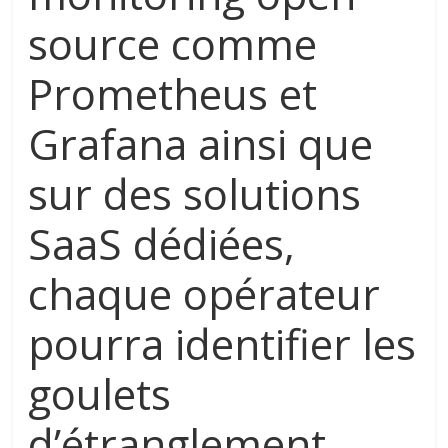
source comme
Prometheus et
Grafana ainsi que
sur des solutions
SaaS dédiées,
chaque opérateur
pourra identifier les
goulets
d’étranglement