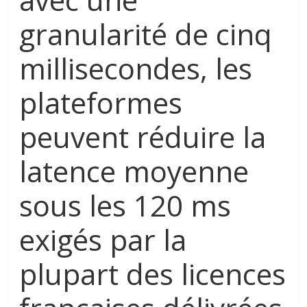
granularité de cinq
millisecondes, les
plateformes
peuvent réduire la
latence moyenne
sous les 120 ms
exigés par la
plupart des licences