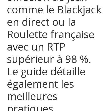
comme le Blackjack
en direct ou la
Roulette française
avec un RTP
supérieur à 98 %.
Le guide détaille
également les
meilleures
pratiques