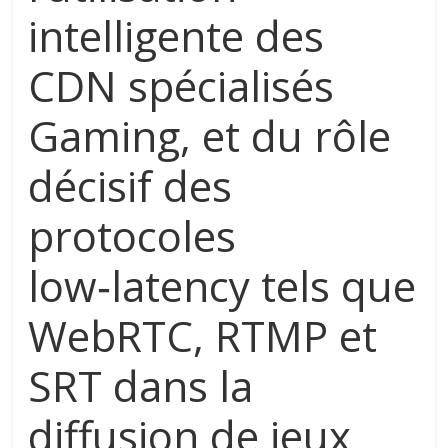
intelligente des
CDN spécialisés
Gaming, et du rôle
décisif des
protocoles
low‑latency tels que
WebRTC, RTMP et
SRT dans la
diffusion de jeux