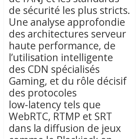
de sécurité les plus stricts.
Une analyse approfondie
des architectures serveur
haute performance, de
l’utilisation intelligente
des CDN spécialisés
Gaming, et du rôle décisif
des protocoles
low‑latency tels que
WebRTC, RTMP et SRT
dans la diffusion de jeux