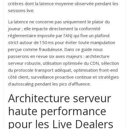
critères dont la latence moyenne observée pendant les
sessions live.
La latence ne concerne pas uniquement le plaisir du
joueur ; elle impacte directement la conformité
réglementaire imposée par l’ANJ qui fixe un plafond
strict autour de 150 ms pour éviter toute manipulation
perçue comme frauduleuse. Dans ce guide nous
passerons en revue six axes majeurs : architecture
serveur robuste, utilisation optimisée du CDN, sélection
du protocole transport adéquat, optimisation front‑end
côté client, surveillance proactive continue et stratégies
d’autoscaling pendant les pics d’affluence.
Architecture serveur
haute performance
pour les Live Dealers