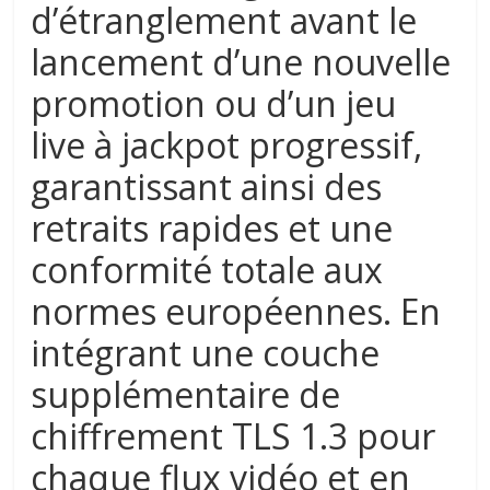
d’étranglement avant le
lancement d’une nouvelle
promotion ou d’un jeu
live à jackpot progressif,
garantissant ainsi des
retraits rapides et une
conformité totale aux
normes européennes. En
intégrant une couche
supplémentaire de
chiffrement TLS 1.3 pour
chaque flux vidéo et en