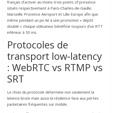
français d’activer au moins trois points of presence
situés respectivement à Paris‑Charles‑de‑Gaulle,
Marseille Provence Aeroport et Lille Europe afin que
même pendant un pic lié à une promotion « dépôt
doublé » chaque utilisateur bénéficie toujours d’un RTT
inférieur à 50 ms.
Protocoles de
transport low‑latency
: WebRTC vs RTMP vs
SRT
Le choix du protocole détermine non seulement la
latence brute mais aussi la résilience face aux pertes
packetaires fréquentes sur mobile.