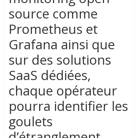
source comme
Prometheus et
Grafana ainsi que
sur des solutions
SaaS dédiées,
chaque opérateur
pourra identifier les
goulets
d’étranglement