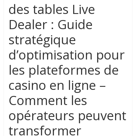
des tables Live
Dealer : Guide
stratégique
d’optimisation pour
les plateformes de
casino en ligne –
Comment les
opérateurs peuvent
transformer