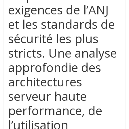
exigences de l’ANJ
et les standards de
sécurité les plus
stricts. Une analyse
approfondie des
architectures
serveur haute
performance, de
l’utilisation