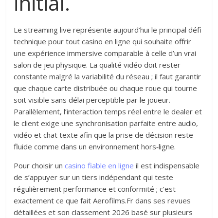
initial.
Le streaming live représente aujourd’hui le principal défi
technique pour tout casino en ligne qui souhaite offrir
une expérience immersive comparable à celle d’un vrai
salon de jeu physique. La qualité vidéo doit rester
constante malgré la variabilité du réseau ; il faut garantir
que chaque carte distribuée ou chaque roue qui tourne
soit visible sans délai perceptible par le joueur.
Parallèlement, l’interaction temps réel entre le dealer et
le client exige une synchronisation parfaite entre audio,
vidéo et chat texte afin que la prise de décision reste
fluide comme dans un environnement hors‑ligne.
Pour choisir un
casino fiable en ligne
il est indispensable
de s’appuyer sur un tiers indépendant qui teste
régulièrement performance et conformité ; c’est
exactement ce que fait Aerofilms.Fr dans ses revues
détaillées et son classement 2026 basé sur plusieurs