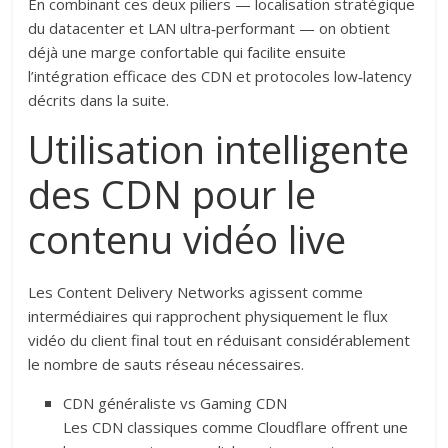
En combinant ces deux piliers — localisation stratégique
du datacenter et LAN ultra‑performant — on obtient
déjà une marge confortable qui facilite ensuite
l’intégration efficace des CDN et protocoles low‑latency
décrits dans la suite.
Utilisation intelligente
des CDN pour le
contenu vidéo live
Les Content Delivery Networks agissent comme
intermédiaires qui rapprochent physiquement le flux
vidéo du client final tout en réduisant considérablement
le nombre de sauts réseau nécessaires.
CDN généraliste vs Gaming CDN
Les CDN classiques comme Cloudflare offrent une