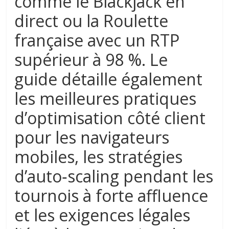
comme le Blackjack en
direct ou la Roulette
française avec un RTP
supérieur à 98 %. Le
guide détaille également
les meilleures pratiques
d’optimisation côté client
pour les navigateurs
mobiles, les stratégies
d’auto‑scaling pendant les
tournois à forte affluence
et les exigences légales