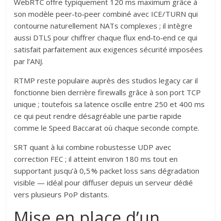
WebRTC offre typiquement 120 ms maximum grâce à
son modèle peer‑to‑peer combiné avec ICE/TURN qui
contourne naturellement NATs complexes ; il intègre
aussi DTLS pour chiffrer chaque flux end‑to‑end ce qui
satisfait parfaitement aux exigences sécurité imposées
par l’ANJ.
RTMP reste populaire auprès des studios legacy car il
fonctionne bien derrière firewalls grâce à son port TCP
unique ; toutefois sa latence oscille entre 250 et 400 ms
ce qui peut rendre désagréable une partie rapide
comme le Speed Baccarat où chaque seconde compte.
SRT quant à lui combine robustesse UDP avec
correction FEC ; il atteint environ 180 ms tout en
supportant jusqu’à 0,5 % packet loss sans dégradation
visible — idéal pour diffuser depuis un serveur dédié
vers plusieurs PoP distants.
Mise en place d’un