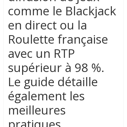
comme le Blackjack
en direct ou la
Roulette française
avec un RTP
supérieur à 98 %.
Le guide détaille
également les
meilleures
pratiques