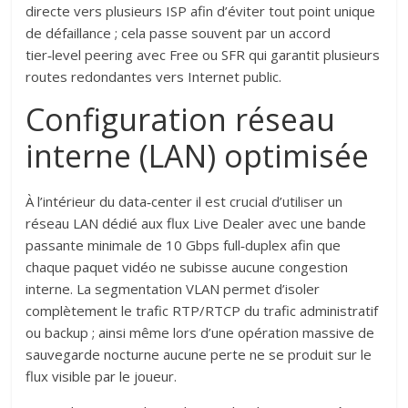
directe vers plusieurs ISP afin d’éviter tout point unique
de défaillance ; cela passe souvent par un accord
tier‑level peering avec Free ou SFR qui garantit plusieurs
routes redondantes vers Internet public.
Configuration réseau
interne (LAN) optimisée
À l’intérieur du data‑center il est crucial d’utiliser un
réseau LAN dédié aux flux Live Dealer avec une bande
passante minimale de 10 Gbps full‑duplex afin que
chaque paquet vidéo ne subisse aucune congestion
interne. La segmentation VLAN permet d’isoler
complètement le trafic RTP/RTCP du trafic administratif
ou backup ; ainsi même lors d’une opération massive de
sauvegarde nocturne aucune perte ne se produit sur le
flux visible par le joueur.