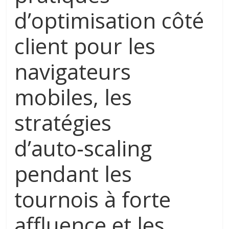
d’optimisation côté
client pour les
navigateurs
mobiles, les
stratégies
d’auto‑scaling
pendant les
tournois à forte
affluence et les