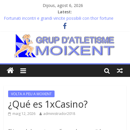
Dijous, agost 6, 2026
Latest:
Fortunati incontri e grandi vincite possibili con thor fortune
casino online adesso
Avantajul considerabil al jocului responsabil cu thor fortune
casino și câștiguri potențiale
Experiências únicas com thor fortune casino e estratégias para
ganhar mais
Vermakelijke avonden beleef je met thor fortune casino en
winstgevende kansen
Pověstné příběhy a skryté bohatství thor fortune v severské
tradici
VOLTA A PEU A MOIXENT
¿Qué es 1xCasino?
maig 12, 2026
administrador2018