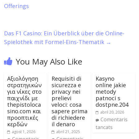
Offerings
Das F1 Casino: Ein Überblick über die Online-
Spielothek mit Formel-Eins-Thematik
→
You May Also Like
Αξιολόγηση
Requisiti di
Kasyno
στρατηγικών
sicurezza e
online jakie
για νίκες στο
privacy nei
metody
παιχνίδι με
prelievi
patnoci s
thepistoloca
veloci: cosa
dostpne.204
sino.com και
sapere prima
abril 20, 2026
προοπτικές
di richiedere
Comentaris
κερδών
il denaro
tancats
agost 1, 2026
abril 21, 2025