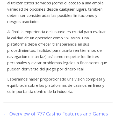
al utilizar estos servicios (como el acceso a una amplia
variedad de opciones desde cualquier lugar), también
deben ser consideradas las posibles limitaciones y
riesgos asociados.
Al final, la experiencia del usuario es crucial para evaluar
la calidad de un operador como 1xCasino. Una
plataforma debe ofrecer transparencia en sus
procedimientos, facilidad para usarla (en términos de
navegación e interfaz) así como respetar los límites
personales y evitar problemas legales o financieros que
puedan derivarse del juego por dinero real.
Esperamos haber proporcionado una visión completa y
equilibrada sobre las plataformas de casinos en línea y
su importancia dentro de la industria.
←
Overview of 777 Casino Features and Games