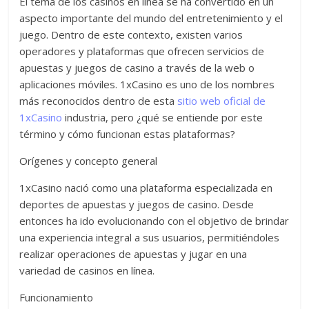
El tema de los casinos en línea se ha convertido en un
aspecto importante del mundo del entretenimiento y el
juego. Dentro de este contexto, existen varios
operadores y plataformas que ofrecen servicios de
apuestas y juegos de casino a través de la web o
aplicaciones móviles. 1xCasino es uno de los nombres
más reconocidos dentro de esta
sitio web oficial de
1xCasino
industria, pero ¿qué se entiende por este
término y cómo funcionan estas plataformas?
Orígenes y concepto general
1xCasino nació como una plataforma especializada en
deportes de apuestas y juegos de casino. Desde
entonces ha ido evolucionando con el objetivo de brindar
una experiencia integral a sus usuarios, permitiéndoles
realizar operaciones de apuestas y jugar en una
variedad de casinos en línea.
Funcionamiento