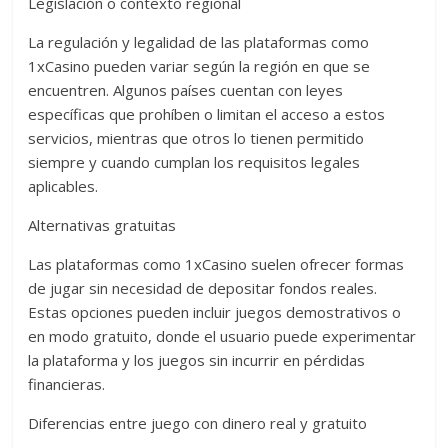
Legislación o contexto regional
La regulación y legalidad de las plataformas como
1xCasino pueden variar según la región en que se
encuentren. Algunos países cuentan con leyes
específicas que prohíben o limitan el acceso a estos
servicios, mientras que otros lo tienen permitido
siempre y cuando cumplan los requisitos legales
aplicables.
Alternativas gratuitas
Las plataformas como 1xCasino suelen ofrecer formas
de jugar sin necesidad de depositar fondos reales.
Estas opciones pueden incluir juegos demostrativos o
en modo gratuito, donde el usuario puede experimentar
la plataforma y los juegos sin incurrir en pérdidas
financieras.
Diferencias entre juego con dinero real y gratuito