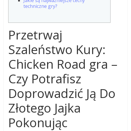
Jakie są najważniejsze cechy
techniczne gry?
Przetrwaj
Szaleństwo Kury:
Chicken Road gra –
Czy Potrafisz
Doprowadzić Ją Do
Złotego Jajka
Pokonując