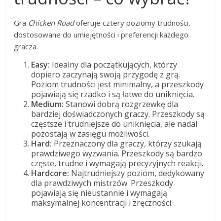
Gra
Chicken Road
oferuje cztery poziomy trudności,
dostosowane do umiejętności i preferencji każdego
gracza.
Easy:
Idealny dla początkujących, którzy
dopiero zaczynają swoją przygodę z grą.
Poziom trudności jest minimalny, a przeszkody
pojawiają się rzadko i są łatwe do uniknięcia.
Medium:
Stanowi dobrą rozgrzewkę dla
bardziej doświadczonych graczy. Przeszkody są
częstsze i trudniejsze do uniknięcia, ale nadal
pozostają w zasięgu możliwości.
Hard:
Przeznaczony dla graczy, którzy szukają
prawdziwego wyzwania. Przeszkody są bardzo
częste, trudne i wymagają precyzyjnych reakcji.
Hardcore:
Najtrudniejszy poziom, dedykowany
dla prawdziwych mistrzów. Przeszkody
pojawiają się nieustannie i wymagają
maksymalnej koncentracji i zręczności.