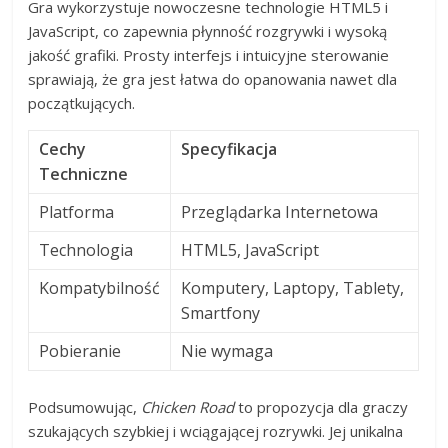
Gra wykorzystuje nowoczesne technologie HTML5 i
JavaScript, co zapewnia płynność rozgrywki i wysoką
jakość grafiki. Prosty interfejs i intuicyjne sterowanie
sprawiają, że gra jest łatwa do opanowania nawet dla
początkujących.
Cechy
Specyfikacja
Techniczne
Platforma
Przeglądarka Internetowa
Technologia
HTML5, JavaScript
Kompatybilność
Komputery, Laptopy, Tablety,
Smartfony
Pobieranie
Nie wymaga
Podsumowując,
Chicken Road
to propozycja dla graczy
szukających szybkiej i wciągającej rozrywki. Jej unikalna