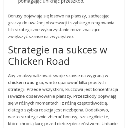
pomagając uniknąć przeszkód.
Bonusy pojawiają się losowo na planszy, zachęcając
graczy do uważnej obserwacji i szybkiego reagowania.
Ich strategiczne wykorzystanie może znacząco
zwiększyć szanse na zwycięstwo.
Strategie na sukces w
Chicken Road
Aby zmaksymalizować swoje szanse na wygraną w
chicken road gra
, warto opanować kilka prostych
strategii. Przede wszystkim, kluczowa jest koncentracja
i uważne obserwowanie planszy. Przeszkody pojawiają
się w różnych momentach i z różną częstotliwością,
dlatego szybka reakcja jest niezbędna. Dodatkowo,
warto strategicznie zbierać bonusy, szczególnie te,
które chronią kurę przed niebezpieczeństwem. Unikanie