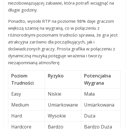
niezobowiązującej zabawie, która potrafi wciągnąć na
długie godziny.
Ponadto, wysoki RTP na poziomie 98% daje graczom
większą szansę na wygraną, co w połączeniu z
różnorodnymi poziomami trudności sprawia, że gra jest
atrakcyjna zarówno dla początkujących, jak i
doświadczonych graczy. Prosta grafika w połączeniu z
dynamiczną muzyką potęguje wrażenia i tworzy
niezapomnianą atmosferę.
Poziom
Ryzyko
Potencjalna
Trudności
Wygrana
Easy
Niskie
Mała
Medium
Umiarkowane
Umiarkowana
Hard
Wysokie
Duża
Hardcore
Bardzo
Bardzo Duża