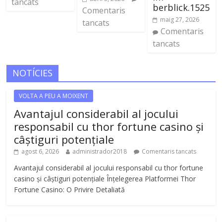
tancats
berblick.1525
Comentaris
maig 27, 2026
tancats
Comentaris
tancats
NOTÍCIES
VOLTA A PEU A MOIXENT
Avantajul considerabil al jocului
responsabil cu thor fortune casino și
câștiguri potențiale
agost 6, 2026
administrador2018
Comentaris tancats
Avantajul considerabil al jocului responsabil cu thor fortune
casino și câștiguri potențiale Înțelegerea Platformei Thor
Fortune Casino: O Privire Detaliată