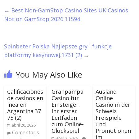
←
Best Non-GamStop Casino Sites UK Casinos
Not on GamStop 2026.11594
Spinbeter Polska Najlepsze gry i funkcje
platformy kasynowej.1731 (2)
→
You May Also Like
Calificaciones
Granpampa
Ausland
de casinos en
Casino für
Online
lnea en
Einsteiger:
Casino in der
Argentina.37
Ihr erster
Schweiz
75 (2)
Leitfaden
Freispiele
zum Online-
und
abril 20, 2026
Glückspiel
Promotionen
Comentaris
im
abril 3, 2026