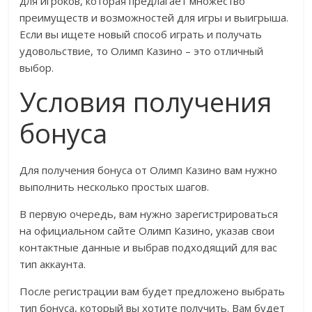
для игроков, которая предлагает множество
преимуществ и возможностей для игры и выигрыша.
Если вы ищете новый способ играть и получать
удовольствие, то Олимп Казино – это отличный
выбор.
Условия получения
бонуса
Для получения бонуса от Олимп Казино вам нужно
выполнить несколько простых шагов.
В первую очередь, вам нужно зарегистрироваться
на официальном сайте Олимп Казино, указав свои
контактные данные и выбрав подходящий для вас
тип аккаунта.
После регистрации вам будет предложено выбрать
тип бонуса, который вы хотите получить. Вам будет