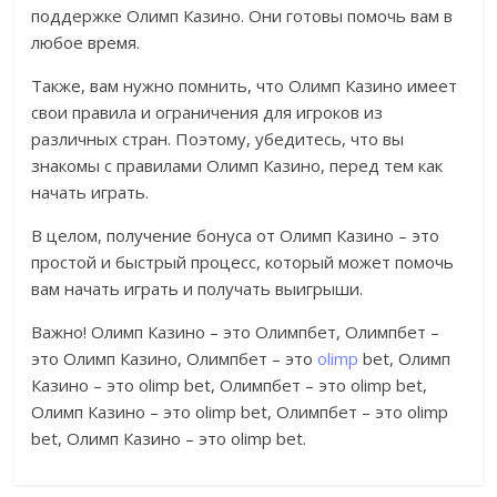
поддержке Олимп Казино. Они готовы помочь вам в
любое время.
Также, вам нужно помнить, что Олимп Казино имеет
свои правила и ограничения для игроков из
различных стран. Поэтому, убедитесь, что вы
знакомы с правилами Олимп Казино, перед тем как
начать играть.
В целом, получение бонуса от Олимп Казино – это
простой и быстрый процесс, который может помочь
вам начать играть и получать выигрыши.
Важно! Олимп Казино – это Олимпбет, Олимпбет –
это Олимп Казино, Олимпбет – это
olimp
bet, Олимп
Казино – это olimp bet, Олимпбет – это olimp bet,
Олимп Казино – это olimp bet, Олимпбет – это olimp
bet, Олимп Казино – это olimp bet.