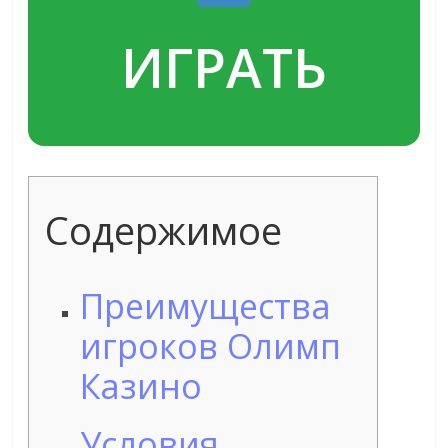
ИГРАТЬ
Содержимое
Преимущества
игроков Олимп
Казино
Условия