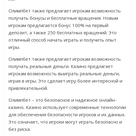
Олимпбет также предлагает игрокам возможность
получать бонусы и бесплатные вращения. Новым
игрокам предлагается бонус 100% на первый
депозит, а также 250 бесплатных вращений. Это
отличный способ начать играть и получить опыт
игры.
Олимпбет также предлагает игрокам возможность
получать реальные деньги. Казино предлагает
игрокам возможность выиграть реальные деньги,
играя в игры. Это сделает игру более интересной и
привлекательной.
Олимпбет – это безопасное и надежное онлайн-
казино. Казино использует современные технологии
для обеспечения безопасности игроков и их данных.
Это означает, что игроки могут играть безопасно и
без риска.