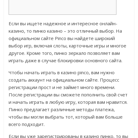
Если вы ищете надежное и интересное онлайн-
казино, то пинко казино – это отличный выбор. На
официальном сайте Pinco вы найдете широкий
выбор игр, включая слоты, карточные игры и многое
другое. Кроме того, пинко зеркало позволяет вам
играть даже в случае блокировки основного сайта.
Чтобы начать играть в казино pinco, вам нужно
создать аккаунт на официальном сайте. Процесс
регистрации прост и не займет много времени.
После регистрации вы сможете пополнить свой счет
и начать играть в любую игру, которая вам нравится.
Пинко предлагает различные методы платежа,
чтобы вы могли выбрать тот, который вам больше
всего подходит.
Если вы уже зарегистрированы в казино пинко, то вы