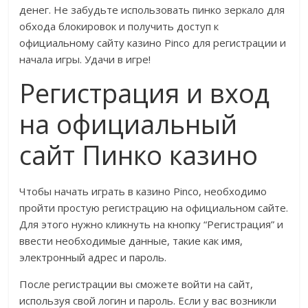
денег. Не забудьте использовать пинко зеркало для
обхода блокировок и получить доступ к
официальному сайту казино Pinco для регистрации и
начала игры. Удачи в игре!
Регистрация и вход
на официальный
сайт Пинко казино
Чтобы начать играть в казино Pinco, необходимо
пройти простую регистрацию на официальном сайте.
Для этого нужно кликнуть на кнопку “Регистрация” и
ввести необходимые данные, такие как имя,
электронный адрес и пароль.
После регистрации вы сможете войти на сайт,
используя свой логин и пароль. Если у вас возникли