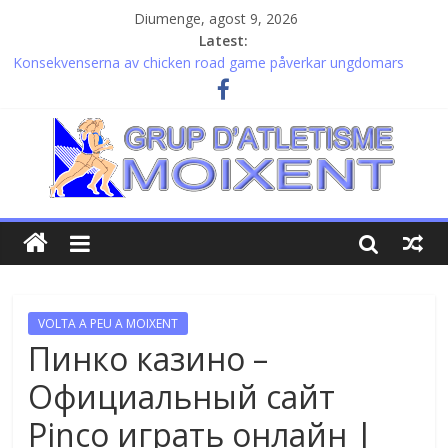
Diumenge, agost 9, 2026
Latest:
Konsekvenserna av chicken road game påverkar ungdomars
beteende och säkerhet
Valutazioni dettagliate e vantaggi esclusivi legati al thorfortune
bonus per investitori esperti
Remarkable journeys and https://gambles-zens.co.uk for lasting
inner balance
Velkorysost osudu s plinko game a možnost skvělých výher láká
každého hráče ke zkoušce štěstí
Patient timing defines success in the thrilling world of
chickenroad crossings and endless traffic
VOLTA A PEU A MOIXENT
Пинко казино –
Официальный сайт
Pinco играть онлайн |