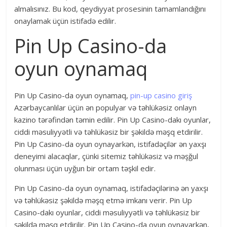
almalısınız. Bu kod, qeydiyyat prosesinin tamamlandığını
onaylamak üçün istifadə edilir.
Pin Up Casino-da
oyun oynamaq
Pin Up Casino-da oyun oynamaq,
pin-up casino giriş
Azərbaycanlılar üçün ən populyar və təhlükəsiz onlayn
kazino tərəfindən təmin edilir. Pin Up Casino-dakı oyunlar,
ciddi məsuliyyətli və təhlükəsiz bir şəkildə məşq etdirilir.
Pin Up Casino-da oyun oynayarkən, istifadəçilər ən yaxşı
deneyimi alacaqlar, çünki sitemiz təhlükəsiz və məşğul
olunması üçün uyğun bir ortam təşkil edir.
Pin Up Casino-da oyun oynamaq, istifadəçilərinə ən yaxşı
və təhlükəsiz şəkildə məşq etmə imkanı verir. Pin Up
Casino-dakı oyunlar, ciddi məsuliyyətli və təhlükəsiz bir
şəkildə məşq etdirilir. Pin Up Casino-da oyun oynayarkən,