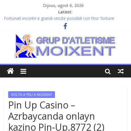
Dijous, agost 6, 2026
Latest:
Fortunati incontri e grandi vincite possibili con thor fortune
casino online adesso
Avantajul considerabil al jocului responsabil cu thor fortune
casino și câștiguri potențiale
Experiências únicas com thor fortune casino e estratégias para
ganhar mais
Vermakelijke avonden beleef je met thor fortune casino en
winstgevende kansen
Pověstné příběhy a skryté bohatství thor fortune v severské
tradici
VOLTA A PEU A MOIXENT
Pin Up Casino –
Azrbaycanda onlayn
kazino Pin-Up.8772 (2)