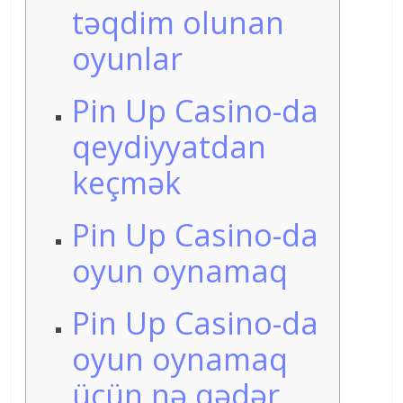
təqdim olunan
oyunlar
Pin Up Casino-da
qeydiyyatdan
keçmək
Pin Up Casino-da
oyun oynamaq
Pin Up Casino-da
oyun oynamaq
üçün nə qədər