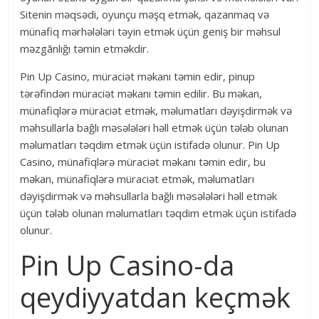
Sitenin məqsədi, oyunçu məşq etmək, qazanmaq və
münafiq mərhələləri təyin etmək üçün geniş bir məhsul
məzgānlığı təmin etməkdir.
Pin Up Casino, müraciət məkanı təmin edir, pinup
tərəfindən müraciət məkanı təmin edilir. Bu məkan,
münafiqlərə müraciət etmək, məlumatları dəyişdirmək və
məhsullarla bağlı məsələləri həll etmək üçün tələb olunan
məlumatları təqdim etmək üçün istifadə olunur. Pin Up
Casino, münafiqlərə müraciət məkanı təmin edir, bu
məkan, münafiqlərə müraciət etmək, məlumatları
dəyişdirmək və məhsullarla bağlı məsələləri həll etmək
üçün tələb olunan məlumatları təqdim etmək üçün istifadə
olunur.
Pin Up Casino-da
qeydiyyatdan keçmək