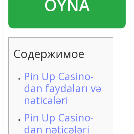
OYNA
Содержимое
Pin Up Casino-
dan faydaları və
nəticələri
Pin Up Casino-
dan nəticələri