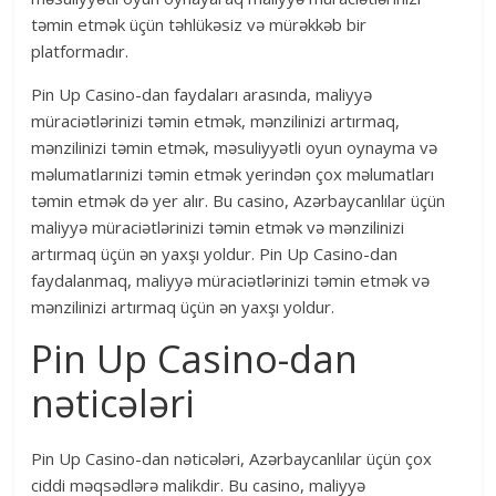
təmin etmək üçün təhlükəsiz və mürəkkəb bir
platformadır.
Pin Up Casino-dan faydaları arasında, maliyyə
müraciətlərinizi təmin etmək, mənzilinizi artırmaq,
mənzilinizi təmin etmək, məsuliyyətli oyun oynayma və
məlumatlarınizi təmin etmək yerindən çox məlumatları
təmin etmək də yer alır. Bu casino, Azərbaycanlılar üçün
maliyyə müraciətlərinizi təmin etmək və mənzilinizi
artırmaq üçün ən yaxşı yoldur. Pin Up Casino-dan
faydalanmaq, maliyyə müraciətlərinizi təmin etmək və
mənzilinizi artırmaq üçün ən yaxşı yoldur.
Pin Up Casino-dan
nəticələri
Pin Up Casino-dan nəticələri, Azərbaycanlılar üçün çox
ciddi məqsədlərə malikdir. Bu casino, maliyyə