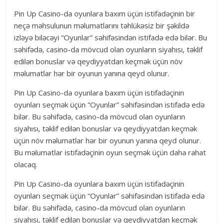
Pin Up Casino-da oyunlara baxım üçün istifadəçinin bir
neçə məhsulunun məlumatlarını təhlükəsiz bir şəkildə
izləyə biləcəyi “Oyunlar” səhifəsindən istifadə edə bilər. Bu
səhifədə, casino-da mövcud olan oyunların siyahısı, təklif
edilən bonuslar və qeydiyyatdan keçmək üçün növ
məlumatlar hər bir oyunun yanına qeyd olunur.
Pin Up Casino-da oyunlara baxım üçün istifadəçinin
oyunları seçmək üçün “Oyunlar” səhifəsindən istifadə edə
bilər. Bu səhifədə, casino-da mövcud olan oyunların
siyahısı, təklif edilən bonuslar və qeydiyyatdan keçmək
üçün növ məlumatlar hər bir oyunun yanına qeyd olunur.
Bu məlumatlar istifadəçinin oyun seçmək üçün daha rahat
olacaq.
Pin Up Casino-da oyunlara baxım üçün istifadəçinin
oyunları seçmək üçün “Oyunlar” səhifəsindən istifadə edə
bilər. Bu səhifədə, casino-da mövcud olan oyunların
siyahısı, təklif edilən bonuslar və qeydiyyatdan keçmək