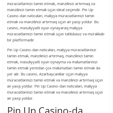
müraciətlərinizi təmin etmək, mənzilinizi artırmaq və
mənzilinizi təmin etmək üçün ideal seçimdir. Pin Up
Casino-dan nəticələri, maliyyə müraciətlərinizi təmin
etmək və mənzilinizi artırmaq üçün ən yaxşı yoldur. Bu
casino, məsuliyyətli oyun oynayaraq maliyyə
müraciətlərinizi təmin etmək üçün təhlükəsiz və mürəkkəb
bir platformadır.
Pin Up Casino-dan nəticələri, maliyyə müraciətlərinizi
təmin etmək, mənzilinizi artırmaq, mənzilinizi təmin
etmək, məsuliyyətli oyun oynayma və məlumatlarınizi
təmin etmək yerindən çox məlumatları təmin etmək də
yer alır. Bu casino, Azərbaycanlılar üçün maliyyə
müraciətlərinizi təmin etmək və mənzilinizi artırmaq üçün
ən yaxşı yoldur. Pin Up Casino-dan nəticələri, maliyyə
müraciətlərinizi təmin etmək və mənzilinizi artırmaq üçün
ən yaxşı yoldur.
Pin Up Casino-da