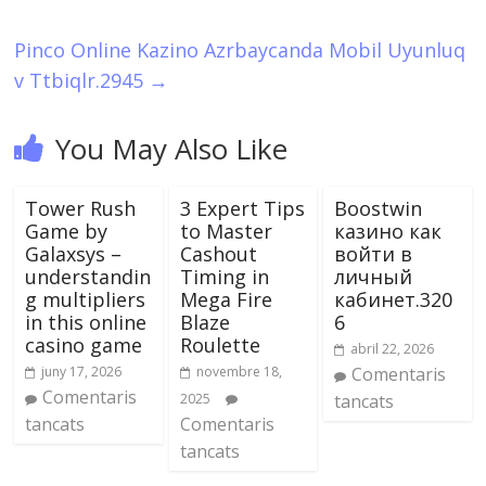
Pinco Online Kazino Azrbaycanda Mobil Uyunluq
v Ttbiqlr.2945
→
You May Also Like
Tower Rush
3 Expert Tips
Boostwin
Game by
to Master
казино как
Galaxsys –
Cashout
войти в
understandin
Timing in
личный
g multipliers
Mega Fire
кабинет.320
in this online
Blaze
6
casino game
Roulette
abril 22, 2026
juny 17, 2026
novembre 18,
Comentaris
Comentaris
2025
tancats
tancats
Comentaris
tancats