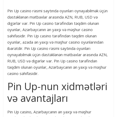
Pin Up casino rəsmi saytında oyunları oynayabilmək üçün
dəstəklənən mətbəxlar arasında AZN, RUB, USD və
digərlər var. Pin Up casino tərəfindən təqdim olunan
oyunlar, Azərbaycanın ən yaxşı və məşhur casino
səhifəsidir. Pin Up casino tərəfindən təqdim olunan
oyunlar, azada ən yaxşı və məşhur casino oyunlarından
ibarətdir. Pin Up casino rəsmi saytında oyunları
oynayabilmək üçün dəstəklənən mətbəxlar arasında AZN,
RUB, USD və digərlər var. Pin Up casino tərəfindən
təqdim olunan oyunlar, Azərbaycanın ən yaxşı və məşhur
casino səhifəsidir.
Pin Up-nun xidmətləri
və avantajları
Pin Up casino, Azərbaycanın ən yaxşı və məşhur