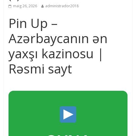
maig 26, 2026
administrador2018
Pin Up –
Azərbaycanın ən
yaxşı kazinosu |
Rəsmi sayt