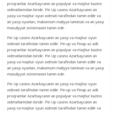
proqramlar Azərbaycanın ən populyar və məşhur kazino
xidmətlərindən biridir. Pin Up casino Azərbaycanın ən
yaxşı və məşhur oyun xidməti tərəfindən təmin edilir və
ən yaxşı oyunları, maksimum maliyyə təminatı və ən yaxşı
məsuliyyət sisteməsini təmin edir.
Pin Up casino Azərbaycanın ən yaxşı və məşhur oyun
xidməti tərəfindən təmin edilir. Pin up və Pinap az adlı
proqramlar Azərbaycanın ən populyar və məşhur kazino
xidmətlərindən biridir. Pin Up casino Azərbaycanın ən
yaxşı və məşhur oyun xidməti tərəfindən təmin edilir və
ən yaxşı oyunları, maksimum maliyyə təminatı və ən yaxşı
məsuliyyət sisteməsini təmin edir.
Pin Up casino Azərbaycanın ən yaxşı və məşhur oyun
xidməti tərəfindən təmin edilir. Pin up və Pinap az adlı
proqramlar Azərbaycanın ən populyar və məşhur kazino
xidmətlərindən biridir. Pin Up casino Azərbaycanın ən
yaxşı və məşhur oyun xidməti tərəfindən təmin edilir və