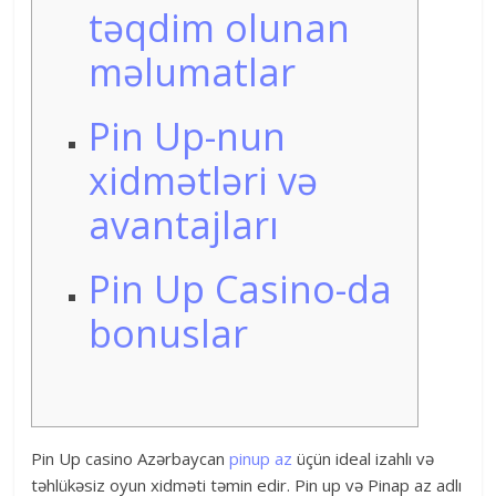
təqdim olunan
məlumatlar
Pin Up-nun
xidmətləri və
avantajları
Pin Up Casino-da
bonuslar
Pin Up casino Azərbaycan
pinup az
üçün ideal izahlı və
təhlükəsiz oyun xidməti təmin edir. Pin up və Pinap az adlı