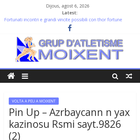
Dijous, agost 6, 2026
Latest:
Fortunati incontri e grandi vincite possibili con thor fortune
casino online adesso
Avantajul considerabil al jocului responsabil cu thor fortune
casino și câștiguri potențiale
Experiências únicas com thor fortune casino e estratégias para
ganhar mais
Vermakelijke avonden beleef je met thor fortune casino en
winstgevende kansen
Pověstné příběhy a skryté bohatství thor fortune v severské
tradici
VOLTA A PEU A MOIXENT
Pin Up – Azrbaycann n yax
kazinosu Rsmi sayt.9826
(2)