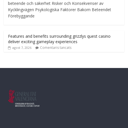
beteende och säkerhet Risker och Konsekvenser av
Kycklingvägen Psykologiska Faktorer Bakom Beteendet
Förebyggande
Features and benefits surrounding grizzlys quest casino
deliver exciting gameplay experiences
Comentaris tancats
agost 7, 2026