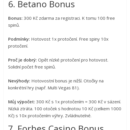
6. Betano Bonus
Bonus:
300 Kč zdarma za registraci. K tomu 100 free
spinů.
Podmínky:
Hotovost 1x protočení. Free spiny 10x
protočení.
Proč je dobrý:
Opět nízké protočení pro hotovost.
Solidní počet free spinů.
Nevýhody:
Hotovostní bonus je nižší. Otočky na
konkrétní hry (např. Multi Vegas 81).
Můj výpočet:
300 Kč s 1x protočením = 300 Kč v sázení.
Nízká ztráta. 100 otoček s hodnotou 10 Kč (celkem 1000
Kč) s 10x protočením výhry. Zvládnutelné.
7. Forbes Casino Bonus