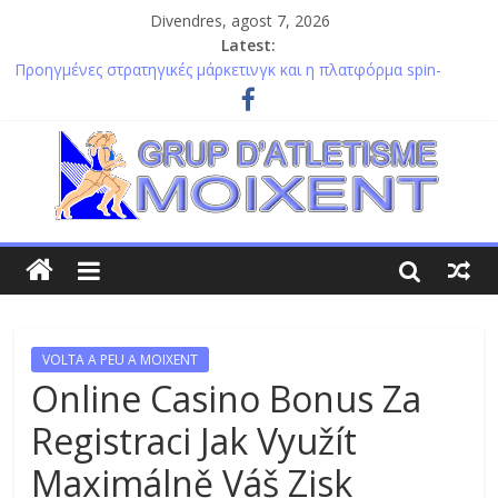
Divendres, agost 7, 2026
Latest:
Προηγμένες στρατηγικές μάρκετινγκ και η πλατφόρμα spin-
lander.com.gr για άμεσα αποτελέσματα
Konsekvenserna av chicken road game påverkar ungdomars
beteende och säkerhet
Features and benefits surrounding grizzlys quest casino deliver
exciting gameplay experiences
Strategic placement and most bet insights for discerning game
participants
Lassurance dune fiabilité totale pour dénicher votre meilleur
casino en ligne suisse idéal et sécurisé
VOLTA A PEU A MOIXENT
Online Casino Bonus Za
Registraci Jak Využít
Maximálně Váš Zisk