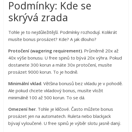
Podmínky: Kde se
skrývá zrada
Tohle je to nejdůležitější. Podmínky rozhodují. Kolikrát
musíte bonus prosázet? Kde? A jak dlouho?
Protočení (wagering requirement)
. Průměrně 20x až
40x výše bonusu. U free spinů to bývá 20x výhra. Pokud
dostanete 300 korun a máte 30x protočení, musíte
prosázet 9000 korun. To je hodně.
Minimální vklad
. Většina bonusů bez vkladu je v pohodě.
Ale pokud chcete vkladový bonus, musíte vložit
minimálně 100 až 500 korun. To se dá.
Omezení her
. Tohle je klíčové. Často můžete bonus
prosázet jen na automatech. Ruleta nebo blackjack
bývají vyloučené. U free spinů je výběr slotu jasně daný.