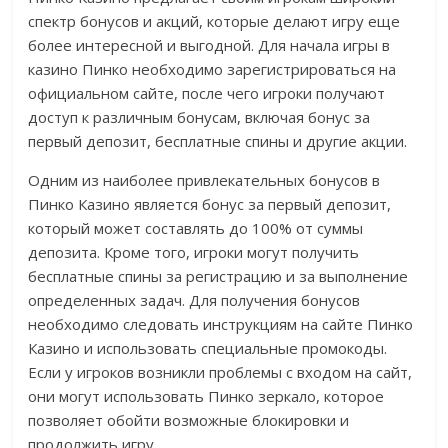
спектр бонусов и акций, которые делают игру еще
более интересной и выгодной. Для начала игры в
казино Пинко необходимо зарегистрироваться на
официальном сайте, после чего игроки получают
доступ к различным бонусам, включая бонус за
первый депозит, бесплатные спины и другие акции.
Одним из наиболее привлекательных бонусов в
Пинко Казино является бонус за первый депозит,
который может составлять до 100% от суммы
депозита. Кроме того, игроки могут получить
бесплатные спины за регистрацию и за выполнение
определенных задач. Для получения бонусов
необходимо следовать инструкциям на сайте Пинко
Казино и использовать специальные промокоды.
Если у игроков возникли проблемы с входом на сайт,
они могут использовать Пинко зеркало, которое
позволяет обойти возможные блокировки и
продолжить игру.