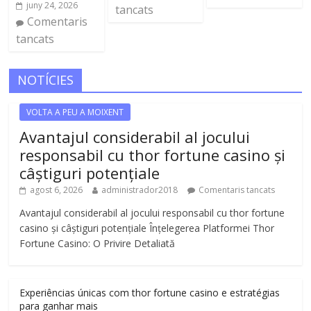
juny 24, 2026
tancats
Comentaris
tancats
NOTÍCIES
VOLTA A PEU A MOIXENT
Avantajul considerabil al jocului
responsabil cu thor fortune casino și
câștiguri potențiale
agost 6, 2026
administrador2018
Comentaris tancats
Avantajul considerabil al jocului responsabil cu thor fortune
casino și câștiguri potențiale Înțelegerea Platformei Thor
Fortune Casino: O Privire Detaliată
Experiências únicas com thor fortune casino e estratégias
para ganhar mais