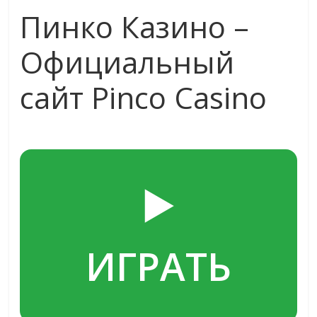
Пинко Казино –
Официальный
сайт Pinco Casino
▶️
ИГРАТЬ