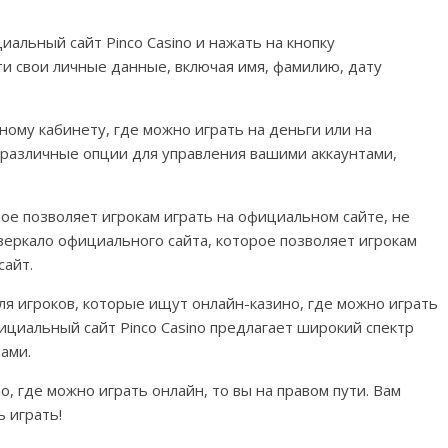
альный сайт Pinco Casino и нажать на кнопку
ти свои личные данные, включая имя, фамилию, дату
ному кабинету, где можно играть на деньги или на
 различные опции для управления вашими аккаунтами,
орое позволяет игрокам играть на официальном сайте, не
зеркало официального сайта, которое позволяет игрокам
сайт.
для игроков, которые ищут онлайн-казино, где можно играть
ициальный сайт Pinco Casino предлагает широкий спектр
ами.
o, где можно играть онлайн, то вы на правом пути. Вам
ь играть!