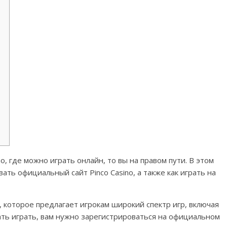
, где можно играть онлайн, то вы на правом пути. В этом
ать официальный сайт Pinco Casino, а также как играть на
о, которое предлагает игрокам широкий спектр игр, включая
чать играть, вам нужно зарегистрироваться на официальном