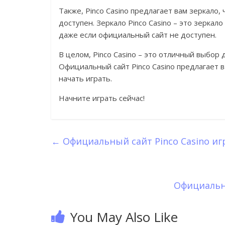
Также, Pinco Casino предлагает вам зеркало,
доступен. Зеркало Pinco Casino – это зеркал
даже если официальный сайт не доступен.
В целом, Pinco Casino – это отличный выбор
Официальный сайт Pinco Casino предлагает в
начать играть.
Начните играть сейчас!
←
Официальный сайт Pinco Casino игр
Официальны
You May Also Like