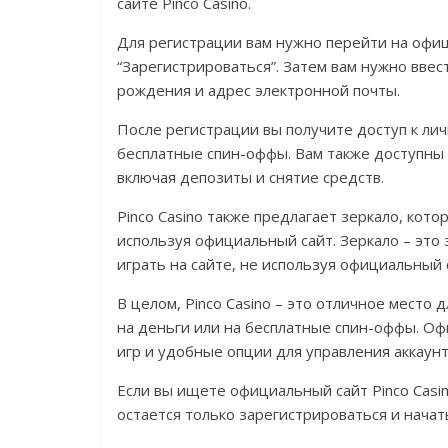
сайте Pinco Casino.
Для регистрации вам нужно перейти на офици
“Зарегистрироваться”. Затем вам нужно ввес
рождения и адрес электронной почты.
После регистрации вы получите доступ к лич
бесплатные спин-оффы. Вам также доступны
включая депозиты и снятие средств.
Pinco Casino также предлагает зеркало, кот
используя официальный сайт. Зеркало – это 
играть на сайте, не используя официальный 
В целом, Pinco Casino – это отличное место 
на деньги или на бесплатные спин-оффы. Оф
игр и удобные опции для управления аккаунт
Если вы ищете официальный сайт Pinco Casin
остается только зарегистрироваться и начат