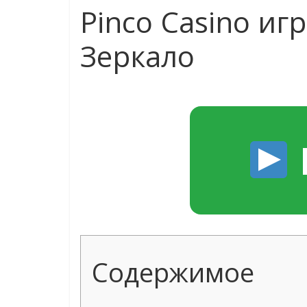
Pinco Casino иг
Зеркало
Содержимое