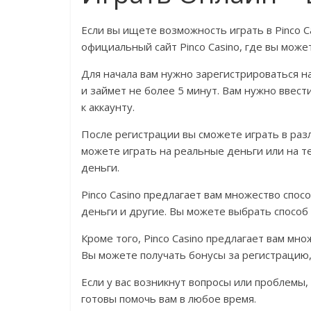
Если вы ищете возможность играть в Pinco Ca
официальный сайт Pinco Casino, где вы може
Для начала вам нужно зарегистрироваться на
и займет не более 5 минут. Вам нужно ввест
к аккаунту.
После регистрации вы сможете играть в разл
можете играть на реальные деньги или на т
деньги.
Pinco Casino предлагает вам множество спос
деньги и другие. Вы можете выбрать способ
Кроме того, Pinco Casino предлагает вам мно
Вы можете получать бонусы за регистрацию, 
Если у вас возникнут вопросы или проблемы,
готовы помочь вам в любое время.