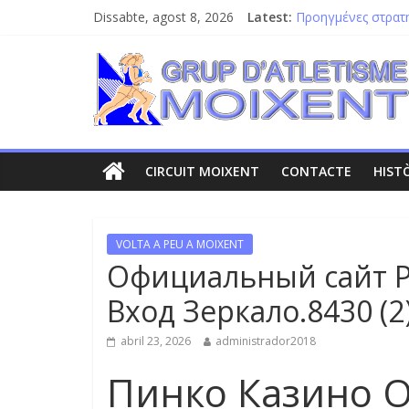
Dissabte, agost 8, 2026
Latest:
Προηγμένες στρατη
Konsekvenserna av
Features and benefi
Strategic placemen
Lassurance dune fia
CIRCUIT MOIXENT
CONTACTE
HIST
VOLTA A PEU A MOIXENT
Официальный сайт Pi
Вход Зеркало.8430 (2
abril 23, 2026
administrador2018
Пинко Казино 