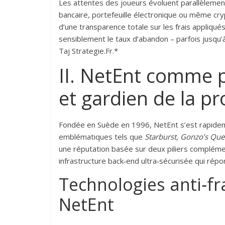
Les attentes des joueurs évoluent parallèlement
bancaire, portefeuille électronique ou même cry
d’une transparence totale sur les frais appliqu
sensiblement le taux d’abandon – parfois jusqu’
Taj Strategie.Fr.*
II. NetEnt comme 
et gardien de la pr
Fondée en Suède en 1996, NetEnt s’est rapide
emblématiques tels que
Starburst
,
Gonzo’s Que
une réputation basée sur deux piliers compléme
infrastructure back‑end ultra‑sécurisée qui répo
Technologies anti‑fr
NetEnt