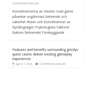
Comentaris tancats
Konsekvenserna av chicken road game
påverkar ungdomars beteende och
säkerhet Risker och Konsekvenser av
Kycklingvägen Psykologiska Faktorer
Bakom Beteendet Förebyggande
Features and benefits surrounding grizzlys
quest casino deliver exciting gameplay
experiences
Comentaris tancats
agost 7, 2026