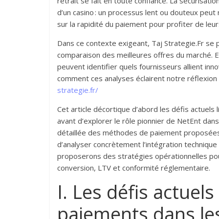
retrait se fait en toute confiance. La sécurisati
d’un casino : un processus lent ou douteux peut
sur la rapidité du paiement pour profiter de le
Dans ce contexte exigeant, Taj Strategie.Fr se
comparaison des meilleures offres du marché. E
peuvent identifier quels fournisseurs allient in
comment ces analyses éclairent notre réflexion 
strategie.fr/
Cet article décortique d’abord les défis actuels 
avant d’explorer le rôle pionnier de NetEnt da
détaillée des méthodes de paiement proposées 
d’analyser concrètement l’intégration technique
proposerons des stratégies opérationnelles pour
conversion, LTV et conformité réglementaire.
I. Les défis actuel
paiements dans les