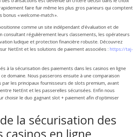
on des transactions est devenue un critère décisif dans le choix
 rapidement faire fuir même les plus gros parieurs qui comptent
urs bonus « welcome‑match ».
 positionne comme un site indépendant d’évaluation et de
n consultant régulièrement leurs classements, les opérateurs
novation ludique et protection financière robuste. Découvrez
sur NetEnt et les solutions de paiement associées :
https://taj-
liés à la sécurisation des paiements dans les casinos en ligne
ns ce domaine. Nous passerons ensuite à une comparaison
par les principaux fournisseurs de slots premium, avant
 entre NetEnt et les passerelles sécurisées. Enfin nous
 choisir le duo gagnant slot + paiement afin d’optimiser
s de la sécurisation des
 casinos en ligne