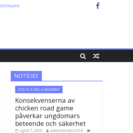
οτελέσματα
iences
et sécurisé
NOTÍCIES
VOLTA A PEU A MOIXENT
Konsekvenserna av
chicken road game
påverkar ungdomars
beteende och säkerhet
agost 7, 2026
administrador2018