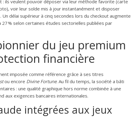
 : ils veulent pouvoir déposer via leur méthode favorite (carte
pto), voir leur solde mis à jour instantanément et disposer
és. Un délai supérieur à cinq secondes lors du checkout augmente
à 27 % selon certaines études sectorielles publiées par
pionnier du jeu premium
otection financière
ment imposée comme référence grâce à ses titres
st
ou encore
Divine Fortune
. Au fil du temps, la société a bâti
ntaires : une qualité graphique hors norme combinée à une
nd aux exigences bancaires internationales.
aude intégrées aux jeux