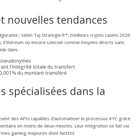
t nouvelles tendances
gurante ; selon Taj Strategie.fr*, meilleurs crypto casino 2026
in, Ethereum ou encore Litecoin comme moyens directs sans
ide dans :
s pseudonymes
ant l’intégrité totale du transfert
 0,001 % du montant transféré
es spécialisées dans la
sent des APIs capables d’automatiser le processus KYC grâce
entaire en moins de deux minutes. Leur intégration se fait via
ormes gaming majeures dont NetEnt.