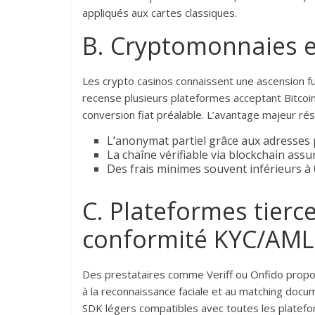
appliqués aux cartes classiques.
B. Cryptomonnaies e
Les crypto casinos connaissent une ascension ful
recense plusieurs plateformes acceptant Bitco
conversion fiat préalable. L’avantage majeur rés
L’anonymat partiel grâce aux adresse
La chaîne vérifiable via blockchain assur
Des frais minimes souvent inférieurs à
C. Plateformes tierc
conformité KYC/AML
Des prestataires comme Veriff ou Onfido propo
à la reconnaissance faciale et au matching docum
SDK légers compatibles avec toutes les platef