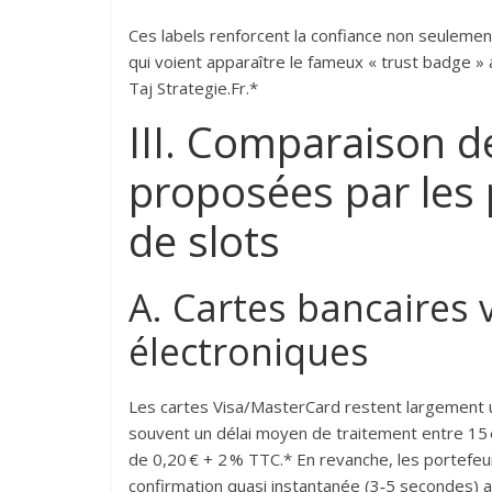
Ces labels renforcent la confiance non seulem
qui voient apparaître le fameux « trust badge »
Taj Strategie.Fr.*
III. Comparaison d
proposées par les 
de slots
A. Cartes bancaires v
électroniques
Les cartes Visa/MasterCard restent largement uti
souvent un délai moyen de traitement entre 15 
de 0,20 € + 2 % TTC.* En revanche, les portefeuil
confirmation quasi instantanée (3‑5 secondes) a