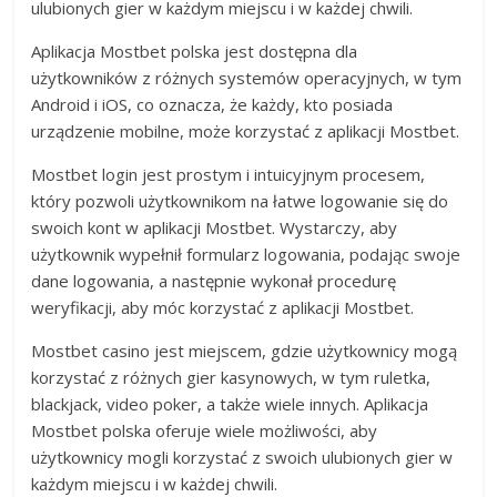
ulubionych gier w każdym miejscu i w każdej chwili.
Aplikacja Mostbet polska jest dostępna dla
użytkowników z różnych systemów operacyjnych, w tym
Android i iOS, co oznacza, że każdy, kto posiada
urządzenie mobilne, może korzystać z aplikacji Mostbet.
Mostbet login jest prostym i intuicyjnym procesem,
który pozwoli użytkownikom na łatwe logowanie się do
swoich kont w aplikacji Mostbet. Wystarczy, aby
użytkownik wypełnił formularz logowania, podając swoje
dane logowania, a następnie wykonał procedurę
weryfikacji, aby móc korzystać z aplikacji Mostbet.
Mostbet casino jest miejscem, gdzie użytkownicy mogą
korzystać z różnych gier kasynowych, w tym ruletka,
blackjack, video poker, a także wiele innych. Aplikacja
Mostbet polska oferuje wiele możliwości, aby
użytkownicy mogli korzystać z swoich ulubionych gier w
każdym miejscu i w każdej chwili.