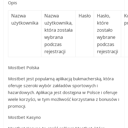
Opis
Nazwa
Nazwa
Hasło
Hasło,
K
użytkownika
użytkownika,
które
p
która została
zostało
wybrana
wybrane
podczas
podczas
rejestracji
rejestracji
Mostbet Polska
Mostbet jest popularną aplikacją bukmacherską, która
oferuje szeroki wybór zakładów sportowych i
hazardowych. Aplikacja jest dostępna w Polsce i oferuje
wiele korzyści, w tym możliwość korzystania z bonusów i
promocji.
Mostbet Kasyno