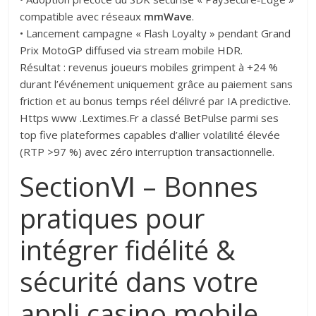
compatible avec réseaux
mmWave
.
• Lancement campagne « Flash Loyalty » pendant Grand
Prix MotoGP diffused via stream mobile HDR.
Résultat : revenus joueurs mobiles grimpent à +24 %
durant l’événement uniquement grâce au paiement sans
friction et au bonus temps réel délivré par IA predictive.
Https www .Lextimes.Fr a classé BetPulse parmi ses
top five plateformes capables d’allier volatilité élevée
(RTP >97 %) avec zéro interruption transactionnelle.
SectionⅥ – Bonnes
pratiques pour
intégrer fidélité &
sécurité dans votre
appli casino mobile