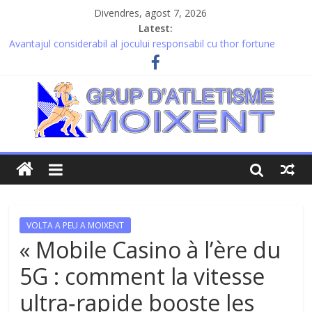
Divendres, agost 7, 2026
Latest:
Avantajul considerabil al jocului responsabil cu thor fortune
casino și câștiguri potențiale
Audacieuse sélection de jeux et playjonny casino pour une
expérience immersive unique
Potencial financeiro para investidores com thorfortune e
estratégias seguras
Análise detalhada e thorfortune abrem novas perspectivas no
mercado financeiro atual
Segurança e thorfortune casino online garantem diversão
autêntica e confiável aos jogadores
VOLTA A PEU A MOIXENT
« Mobile Casino à l’ère du
5G : comment la vitesse
ultra‑rapide booste les