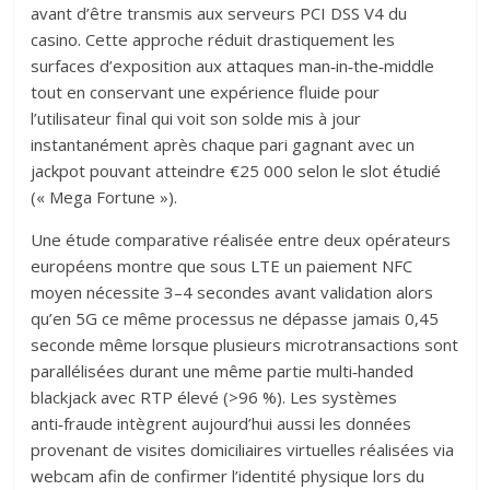
avant d’être transmis aux serveurs PCI DSS V4 du
casino. Cette approche réduit drastiquement les
surfaces d’exposition aux attaques man‑in‑the‑middle
tout en conservant une expérience fluide pour
l’utilisateur final qui voit son solde mis à jour
instantanément après chaque pari gagnant avec un
jackpot pouvant atteindre €25 000 selon le slot étudié
(« Mega Fortune »).
Une étude comparative réalisée entre deux opérateurs
européens montre que sous LTE un paiement NFC
moyen nécessite 3–4 secondes avant validation alors
qu’en 5G ce même processus ne dépasse jamais 0,45
seconde même lorsque plusieurs microtransactions sont
parallélisées durant une même partie multi‑handed
blackjack avec RTP élevé (>96 %). Les systèmes
anti‑fraude intègrent aujourd’hui aussi les données
provenant de visites domiciliaires virtuelles réalisées via
webcam afin de confirmer l’identité physique lors du