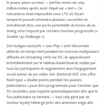
le joueur place sa mise — parfois moins de cinq
millisecondes après avoir cliqué sur « bet ». Ce
mécanisme était impossible sous LTE où l’écart
temporel pouvait atteindre plusieurs secondes et
entraînerait donc une perte potentielle du bonus dû au
timing strict imposé par certains tournois progressifs («
Double Up Challenge »).
Des badges exclusifs « Live‑Play » sont désormais
délivrés en temps réel pendant les tournois multijoueurs
diffusés en streaming UHD via 5G ; ils apparaissent
immédiatement sur le tableau leaderboards visible par
tous les participants et augmentent ainsi l’engagement
social autour du jeu vidéo slot
Starburst XXX
. Une offre
flash type « double points pendant les pauses
publicitaires » peut être programmée pour n’exister que
55 secondes, puis expirée automatiquement dès que le
flux publicitaire se termine — tout cela géré par un
moteur loyalty hébergé près des antennes edge afin