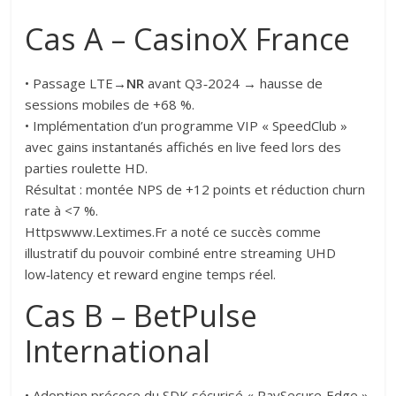
Cas A – CasinoX France
• Passage LTE→
NR
avant Q3‑2024 → hausse de
sessions mobiles de +68 %.
• Implémentation d’un programme VIP « SpeedClub »
avec gains instantanés affichés en live feed lors des
parties roulette HD.
Résultat : montée NPS de +12 points et réduction churn
rate à <7 %.
Httpswww.Lextimes.Fr a noté ce succès comme
illustratif du pouvoir combiné entre streaming UHD
low‑latency et reward engine temps réel.
Cas B – BetPulse
International
• Adoption précoce du SDK sécurisé « PaySecure‑Edge »