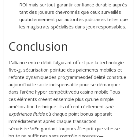
ROI mais surtout garantir confiance durable auprès
tant des joueurs chevronnés que ceux surveillés
quotidiennement par autorités judiciaires telles que
les magistrats spécialisés dans jeux responsables.
Conclusion
L’alliance entre débit fulgurant offert par la technologie
five‑g, sécurisation pointue des paiements mobiles et
refonte dynamiquedes programmes​de​fidélité constitue
aujourd’hui le socle indispensable pour se démarquer
dans l’arène hyper compétitivedu casino mobile.Tous
ces éléments créent ensemble plus qu’une simple
amélioration technique : ils offrent réellement
une
expérience fluide
où chaque point bonus apparaît
immédiatement après chaque transaction
sécurisée.\nEn gardant toujours à̀l’esprit que vitesse
brute ne suffit pas sans contrôle rigoureux—