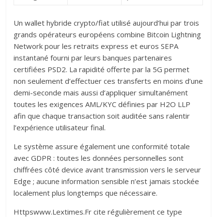
Un wallet hybride crypto/fiat utilisé aujourd’hui par trois
grands opérateurs européens combine Bitcoin Lightning
Network pour les retraits express et euros SEPA
instantané fourni par leurs banques partenaires
certifiées PSD2. La rapidité offerte par la 5G permet
non seulement d’effectuer ces transferts en moins d’une
demi-seconde mais aussi d’appliquer simultanément
toutes les exigences AML/KYC définies par H2O LLP
afin que chaque transaction soit auditée sans ralentir
l’expérience utilisateur final.
Le système assure également une conformité totale
avec GDPR : toutes les données personnelles sont
chiffrées côté device avant transmission vers le serveur
Edge ; aucune information sensible n’est jamais stockée
localement plus longtemps que nécessaire.
Httpswww.Lextimes.Fr cite régulièrement ce type