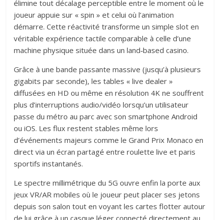
élimine tout décalage perceptible entre le moment où le
joueur appuie sur « spin » et celui où l’animation
démarre. Cette réactivité transforme un simple slot en
véritable expérience tactile comparable à celle d’une
machine physique située dans un land‑based casino.
Grâce à une bande passante massive (jusqu’à plusieurs
gigabits par seconde), les tables « live dealer »
diffusées en HD ou même en résolution 4K ne souffrent
plus d’interruptions audio/vidéo lorsqu’un utilisateur
passe du métro au parc avec son smartphone Android
ou iOS. Les flux restent stables même lors
d’événements majeurs comme le Grand Prix Monaco en
direct via un écran partagé entre roulette live et paris
sportifs instantanés.
Le spectre millimétrique du 5G ouvre enfin la porte aux
jeux VR/AR mobiles où le joueur peut placer ses jetons
depuis son salon tout en voyant les cartes flotter autour
de lui grâce à un casque léger connecté directement au