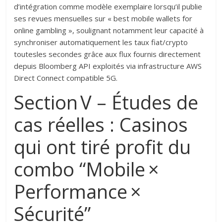
d’intégration comme modèle exemplaire lorsqu’il publie
ses revues mensuelles sur « best mobile wallets for
online gambling », soulignant notamment leur capacité à
synchroniser automatiquement les taux fiat/crypto
toutesles secondes grâce aux flux fournis directement
depuis Bloomberg API exploités via infrastructure AWS
Direct Connect compatible 5G.
Section V – Études de
cas réelles : Casinos
qui ont tiré profit du
combo “Mobile ×
Performance ×
Sécurité”