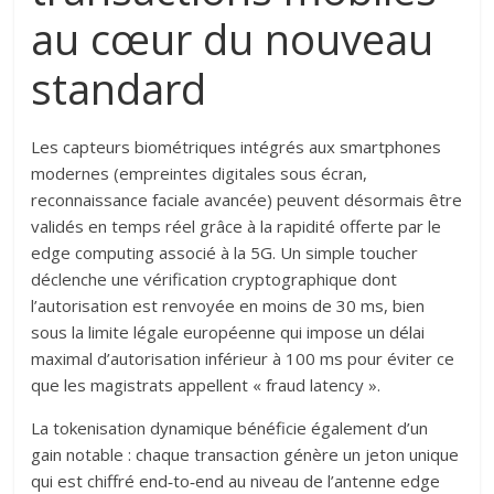
au cœur du nouveau
standard
Les capteurs biométriques intégrés aux smartphones
modernes (empreintes digitales sous écran,
reconnaissance faciale avancée) peuvent désormais être
validés en temps réel grâce à la rapidité offerte par le
edge computing associé à la 5G. Un simple toucher
déclenche une vérification cryptographique dont
l’autorisation est renvoyée en moins de 30 ms, bien
sous la limite légale européenne qui impose un délai
maximal d’autorisation inférieur à 100 ms pour éviter ce
que les magistrats appellent « fraud latency ».
La tokenisation dynamique bénéficie également d’un
gain notable : chaque transaction génère un jeton unique
qui est chiffré end‑to‑end au niveau de l’antenne edge