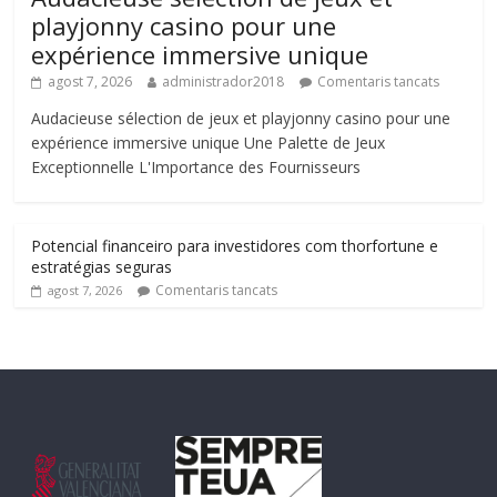
playjonny casino pour une
expérience immersive unique
agost 7, 2026
administrador2018
Comentaris tancats
Audacieuse sélection de jeux et playjonny casino pour une
expérience immersive unique Une Palette de Jeux
Exceptionnelle L'Importance des Fournisseurs
Potencial financeiro para investidores com thorfortune e
estratégias seguras
Comentaris tancats
agost 7, 2026