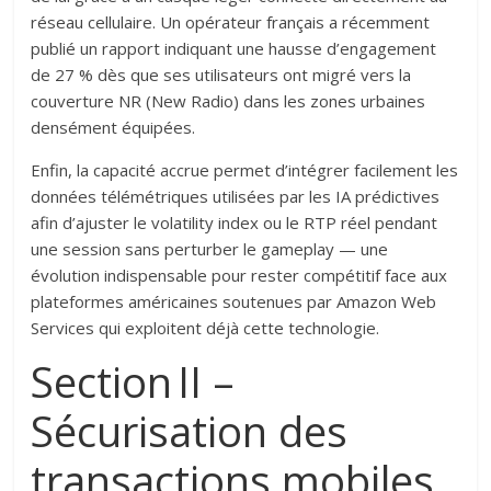
réseau cellulaire. Un opérateur français a récemment
publié un rapport indiquant une hausse d’engagement
de 27 % dès que ses utilisateurs ont migré vers la
couverture NR (New Radio) dans les zones urbaines
densément équipées.
Enfin, la capacité accrue permet d’intégrer facilement les
données télémétriques utilisées par les IA prédictives
afin d’ajuster le volatility index ou le RTP réel pendant
une session sans perturber le gameplay — une
évolution indispensable pour rester compétitif face aux
plateformes américaines soutenues par Amazon Web
Services qui exploitent déjà cette technologie.
Section II –
Sécurisation des
transactions mobiles