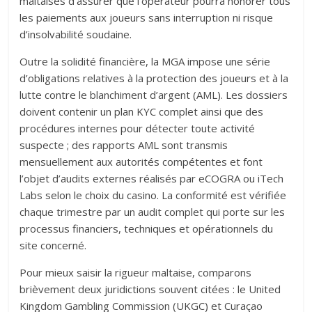
maltaises d’assurer que l’opérateur pourra honorer tous
les paiements aux joueurs sans interruption ni risque
d’insolvabilité soudaine.
Outre la solidité financière, la MGA impose une série
d’obligations relatives à la protection des joueurs et à la
lutte contre le blanchiment d’argent (AML). Les dossiers
doivent contenir un plan KYC complet ainsi que des
procédures internes pour détecter toute activité
suspecte ; des rapports AML sont transmis
mensuellement aux autorités compétentes et font
l’objet d’audits externes réalisés par eCOGRA ou iTech
Labs selon le choix du casino. La conformité est vérifiée
chaque trimestre par un audit complet qui porte sur les
processus financiers, techniques et opérationnels du
site concerné.
Pour mieux saisir la rigueur maltaise, comparons
brièvement deux juridictions souvent citées : le United
Kingdom Gambling Commission (UKGC) et Curaçao