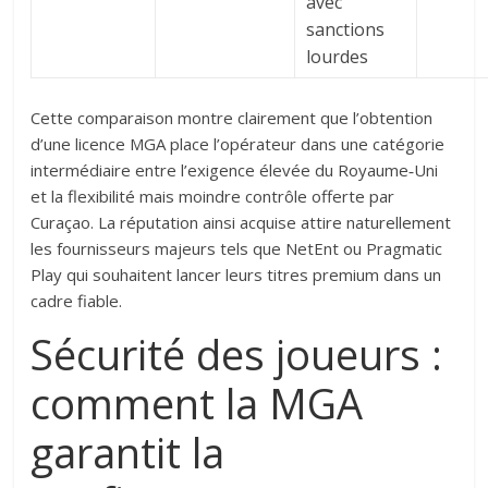
avec
sanctions
lourdes
Cette comparaison montre clairement que l’obtention
d’une licence MGA place l’opérateur dans une catégorie
intermédiaire entre l’exigence élevée du Royaume‑Uni
et la flexibilité mais moindre contrôle offerte par
Curaçao. La réputation ainsi acquise attire naturellement
les fournisseurs majeurs tels que NetEnt ou Pragmatic
Play qui souhaitent lancer leurs titres premium dans un
cadre fiable.
Sécurité des joueurs :
comment la MGA
garantit la