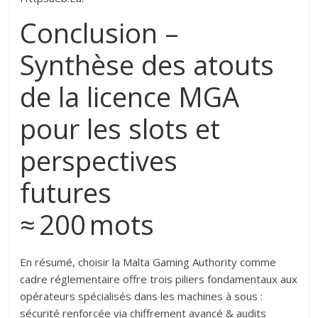
Conclusion –
Synthèse des atouts
de la licence MGA
pour les slots et
perspectives
futures
≈ 200 mots
En résumé, choisir la Malta Gaming Authority comme
cadre réglementaire offre trois piliers fondamentaux aux
opérateurs spécialisés dans les machines à sous :
sécurité renforcée via chiffrement avancé & audits