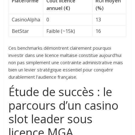
Plateforme
Coût licence
ROI moyen
annuel (€)
(%)
CasinoAlpha
0
13
BetStar
Faible (~15k)
16
Ces benchmarks démontrent clairement pourquoi
investir dans une licence maltaise constitue aujourd’hui
non pas simplement une contrainte administrative mais
bien un levier stratégique essentiel pour conquérir
durablement l’audience française.
Étude de succès : le
parcours d’un casino
slot leader sous
licence MGA