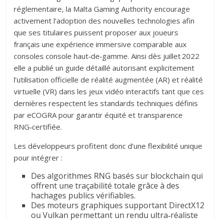
réglementaire, la Malta Gaming Authority encourage
activement l’adoption des nouvelles technologies afin
que ses titulaires puissent proposer aux joueurs
français une expérience immersive comparable aux
consoles console haut‑de‑gamme. Ainsi dès juillet 2022
elle a publié un guide détaillé autorisant explicitement
l’utilisation officielle de réalité augmentée (AR) et réalité
virtuelle (VR) dans les jeux vidéo interactifs tant que ces
dernières respectent les standards techniques définis
par eCOGRA pour garantir équité et transparence
RNG‑certifiée.
Les développeurs profitent donc d’une flexibilité unique
pour intégrer :
Des algorithmes RNG basés sur blockchain qui
offrent une traçabilité totale grâce à des
hachages publics vérifiables.
Des moteurs graphiques supportant DirectX12
ou Vulkan permettant un rendu ultra‑réaliste