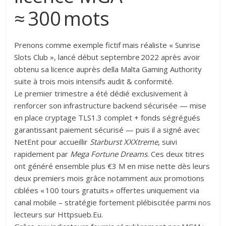
≈ 300 mots
Prenons comme exemple fictif mais réaliste « Sunrise
Slots Club », lancé début septembre 2022 après avoir
obtenu sa licence auprès della Malta Gaming Authority
suite à trois mois intensifs audit & conformité.
Le premier trimestre a été dédié exclusivement à
renforcer son infrastructure backend sécurisée — mise
en place cryptage TLS1.3 complet + fonds ségrégués
garantissant paiement sécurisé — puis il a signé avec
NetEnt pour accueillir
Starburst XXXtreme
, suivi
rapidement par
Mega Fortune Dreams
. Ces deux titres
ont généré ensemble plus €3 M en mise nette dès leurs
deux premiers mois grâce notamment aux promotions
ciblées « 100 tours gratuits » offertes uniquement via
canal mobile – stratégie fortement plébiscitée parmi nos
lecteurs sur Httpsueb.Eu.