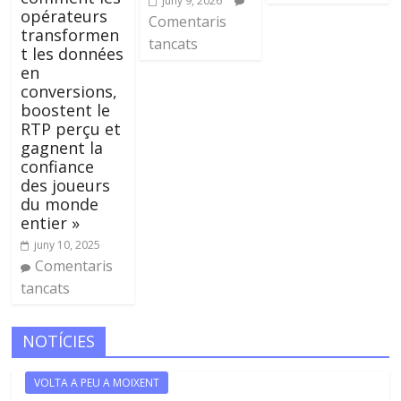
juny 9, 2026
opérateurs
Comentaris
transformen
tancats
t les données
en
conversions,
boostent le
RTP perçu et
gagnent la
confiance
des joueurs
du monde
entier »
juny 10, 2025
Comentaris
tancats
NOTÍCIES
VOLTA A PEU A MOIXENT