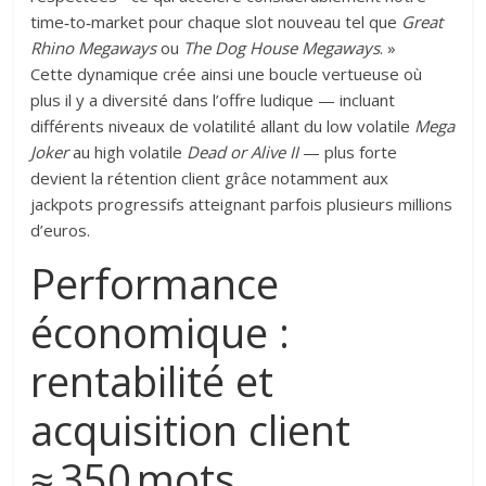
time‑to‑market pour chaque slot nouveau tel que
Great
Rhino Megaways
ou
The Dog House Megaways
. »
Cette dynamique crée ainsi une boucle vertueuse où
plus il y a diversité dans l’offre ludique — incluant
différents niveaux de volatilité allant du low volatile
Mega
Joker
au high volatile
Dead or Alive II
— plus forte
devient la rétention client grâce notamment aux
jackpots progressifs atteignant parfois plusieurs millions
d’euros.
Performance
économique :
rentabilité et
acquisition client
≈ 350 mots