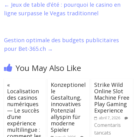
←
Jeux de table d’été : pourquoi le casino en
ligne surpasse le Vegas traditionnel
Gestion optimale des budgets publicitaires
pour Bet-365.ch
→
You May Also Like
«
Konzeptionel
Strike Wild
Localisation
le
Online Slot
des casinos
Gestaltung,
Machine Free
numériques
innovatives
Play Gaming
— Le succès
Potenzial
Experience
d’une
allyspin für
abril 7, 2026
expérience
moderne
Comentaris
multilingue :
Spieler
tancats
comment les