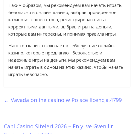
Таким образом, мы рекомендуем вам начать играть
безопасно в онлайн-казино, выбрав проверенное
казино из нашего топа, регистрировавшись с
корректными данными, выбрав игры на деньги,
которые вам интересны, и понимая правила игры.
Наш топ казино включает в себя лучшие онлайн-
казино, которые предлагают безопасные и
надежные игры на деньги. Мы рекомендуем вам
начать играть в одном из этих казино, чтобы начать
играть безопасно.
←
Vavada online casino w Polsce licencja.4799
Canl Casino Siteleri 2026 – En yi ve Gvenilir