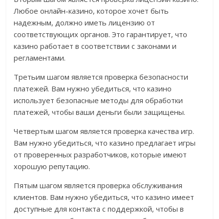
Любое онлайн-казино, которое хочет быть
надежным, должно иметь лицензию от
соответствующих органов. Это гарантирует, что
казино работает в соответствии с законами и
регламентами.
Третьим шагом является проверка безопасности
платежей. Вам нужно убедиться, что казино
использует безопасные методы для обработки
платежей, чтобы ваши деньги были защищены.
Четвертым шагом является проверка качества игр.
Вам нужно убедиться, что казино предлагает игры
от проверенных разработчиков, которые имеют
хорошую репутацию.
Пятым шагом является проверка обслуживания
клиентов. Вам нужно убедиться, что казино имеет
доступные для контакта с поддержкой, чтобы в