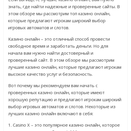
знать, где найти надежные и проверенные сайты. В
этом обзоре мы рассмотрим топ казино онлайн,
которые предлагают игрокам широкий выбор
игровых автоматов и слотов.
Казино онлайн – это отличный способ провести
свободное время и заработать деньги. Но для
начала вам нужно найти достоверный и
проверенный сайт. В этом обзоре мы рассмотрим
лучшие казино онлайн, которые предлагают игрокам
высокое качество услуг и безопасность.
Вот почему мы рекомендуем вам начать с
проверенных казино онлайн, которые имеют
хорошую репутацию и предлагают игрокам широкий
выбор игровых автоматов и слотов. Некоторые из
лучших казино онлайн включают в себя:
1. Casino X – это популярное казино онлайн, которое