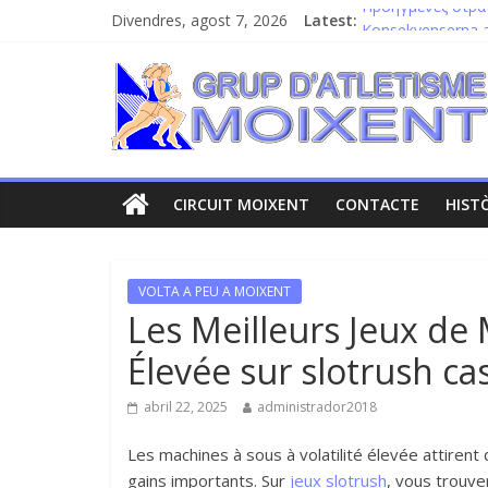
Προηγμένες στρατ
Divendres, agost 7, 2026
Latest:
Konsekvenserna a
Features and bene
Strategic placeme
Lassurance dune fi
CIRCUIT MOIXENT
CONTACTE
HIST
VOLTA A PEU A MOIXENT
Les Meilleurs Jeux de 
Élevée sur slotrush ca
abril 22, 2025
administrador2018
Les machines à sous à volatilité élevée attiren
gains importants. Sur
jeux slotrush
, vous trouve