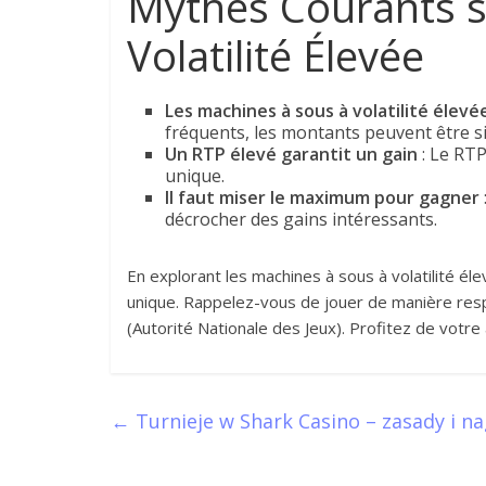
Mythes Courants s
Volatilité Élevée
Les machines à sous à volatilité élevé
fréquents, les montants peuvent être sig
Un RTP élevé garantit un gain
: Le RTP
unique.
Il faut miser le maximum pour gagner
décrocher des gains intéressants.
En explorant les machines à sous à volatilité él
unique. Rappelez-vous de jouer de manière resp
(Autorité Nationale des Jeux). Profitez de votre
←
Turnieje w Shark Casino – zasady i n