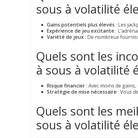
sous à volatilité él
Gains potentiels plus élevés
: Les jack
Expérience de jeu excitante
: L’adréna
Variété de jeux
: De nombreux fourniss
Quels sont les in
à sous à volatilité 
Risque financier
: Avec moins de gains, 
Stratégie de mise nécessaire
: Vous d
Quels sont les mei
sous à volatilité é