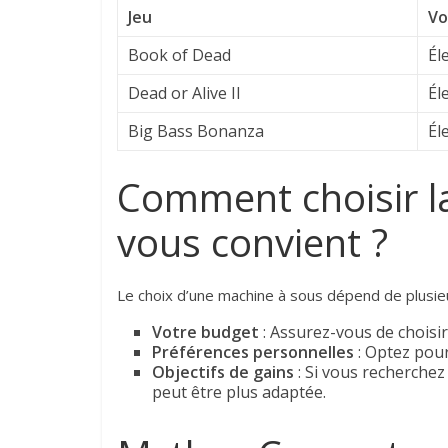
Jeu
Vo
Book of Dead
Él
Dead or Alive II
Él
Big Bass Bonanza
Él
Comment choisir l
vous convient ?
Le choix d’une machine à sous dépend de plusieu
Votre budget
: Assurez-vous de choisir
Préférences personnelles
: Optez pour
Objectifs de gains
: Si vous recherchez 
peut être plus adaptée.