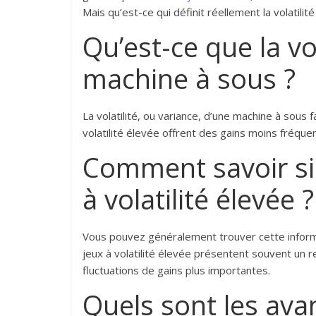
Mais qu’est-ce qui définit réellement la volatili
Qu’est-ce que la vo
machine à sous ?
La volatilité, ou variance, d’une machine à sous f
volatilité élevée offrent des gains moins fréqu
Comment savoir si
à volatilité élevée ?
Vous pouvez généralement trouver cette informa
jeux à volatilité élevée présentent souvent un 
fluctuations de gains plus importantes.
Quels sont les av