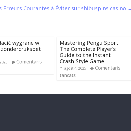
s Erreurs Courantes à Éviter sur shibuspins casino
łacić wygrane w
Mastering Pengu Sport:
 zondercruksbet
The Complete Player’s
Guide to the Instant
Crash‑Style Game
Comentaris
 2025
Comentaris
agost 4, 2025
tancats