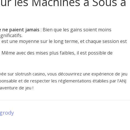
ur les Machines à Sous à
e ne paient jamais
: Bien que les gains soient moins
nificatifs.
 est une moyenne sur le long terme, et chaque session est
: Même avec des mises plus faibles, il est possible de
evée sur slotrush casino, vous découvrirez une expérience de jeu
onsable et de respecter les réglementations établies par l’ANJ
 aventure de jeu !
agrody