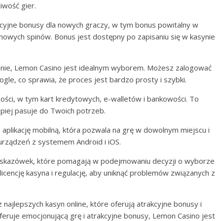
iwość gier.
cyjne bonusy dla nowych graczy, w tym bonus powitalny w
owych spinów. Bonus jest dostępny po zapisaniu się w kasynie
owanie, Lemon Casino jest idealnym wyborem. Możesz zalogować
le, co sprawia, że proces jest bardzo prosty i szybki.
ości, w tym kart kredytowych, e-walletów i bankowości. To
epiej pasuje do Twoich potrzeb.
aplikację mobilną, która pozwala na grę w dowolnym miejscu i
 urządzeń z systemem Android i iOS.
wskazówek, które pomagają w podejmowaniu decyzji o wyborze
icencję kasyna i regulację, aby uniknąć problemów związanych z
najlepszych kasyn online, które oferują atrakcyjne bonusy i
 oferuje emocjonującą grę i atrakcyjne bonusy, Lemon Casino jest