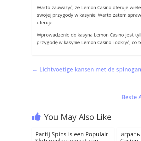
Warto zauważyć, że Lemon Casino oferuje wiele
swojej przygody w kasynie. Warto zatem sprawd
oferuje.
Wprowadzenie do kasyna Lemon Casino jest tyl
przygodę w kasynie Lemon Casino i odkryć, co 
←
Lichtvoetige kansen met de spinogam
Beste 
You May Also Like
Partij Spins is een Populair
играть
Slotspeelautomaat van
Casino