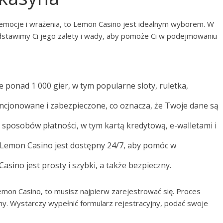
 emocje i wrażenia, to Lemon Casino jest idealnym wyborem. W
stawimy Ci jego zalety i wady, aby pomoże Ci w podejmowaniu
 ponad 1 000 gier, w tym popularne sloty, ruletka,
encjonowane i zabezpieczone, co oznacza, że Twoje dane są
sposobów płatności, w tym kartą kredytową, e-walletami i
a Lemon Casino jest dostępny 24/7, aby pomóc w
Casino jest prosty i szybki, a także bezpieczny.
emon Casino, to musisz najpierw zarejestrować się. Proces
czny. Wystarczy wypełnić formularz rejestracyjny, podać swoje