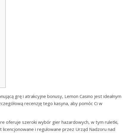
jonującą grę i atrakcyjne bonusy, Lemon Casino jest idealnym
czegółową recenzję tego kasyna, aby pomóc Ci w
e oferuje szeroki wybór gier hazardowych, w tym ruletki,
est licencjonowane i regulowane przez Urząd Nadzoru nad