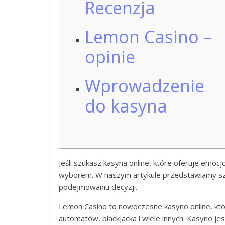
Recenzja
Lemon Casino –
opinie
Wprowadzenie
do kasyna
Jeśli szukasz kasyna online, które oferuje emoc
wyborem. W naszym artykule przedstawiamy sz
podejmowaniu decyzji.
Lemon Casino to nowoczesne kasyno online, któr
automatów, blackjacka i wiele innych. Kasyno j