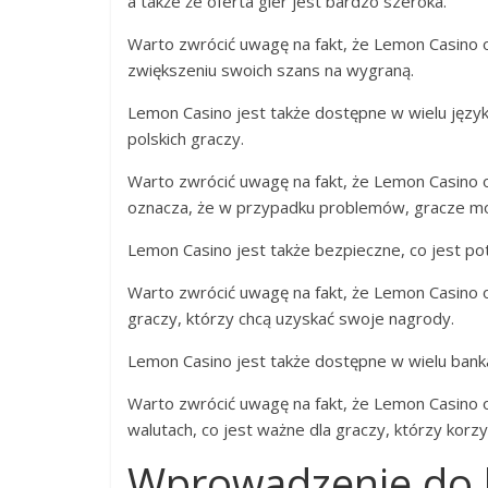
a także że oferta gier jest bardzo szeroka.
Warto zwrócić uwagę na fakt, że Lemon Casino 
zwiększeniu swoich szans na wygraną.
Lemon Casino jest także dostępne w wielu język
polskich graczy.
Warto zwrócić uwagę na fakt, że Lemon Casino of
oznacza, że w przypadku problemów, gracze mo
Lemon Casino jest także bezpieczne, co jest potw
Warto zwrócić uwagę na fakt, że Lemon Casino o
graczy, którzy chcą uzyskać swoje nagrody.
Lemon Casino jest także dostępne w wielu bankac
Warto zwrócić uwagę na fakt, że Lemon Casino o
walutach, co jest ważne dla graczy, którzy korzy
Wprowadzenie do 