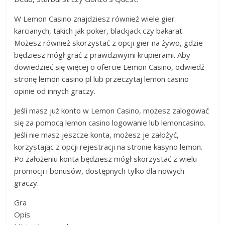
W Lemon Casino znajdziesz również wiele gier
karcianych, takich jak poker, blackjack czy bakarat.
Możesz również skorzystać z opcji gier na żywo, gdzie
będziesz mógł grać z prawdziwymi krupierami. Aby
dowiedzieć się więcej o ofercie Lemon Casino, odwiedź
stronę lemon casino pl lub przeczytaj lemon casino
opinie od innych graczy.
Jeśli masz już konto w Lemon Casino, możesz zalogować
się za pomocą lemon casino logowanie lub lemoncasino.
Jeśli nie masz jeszcze konta, możesz je założyć,
korzystając z opcji rejestracji na stronie kasyno lemon.
Po założeniu konta będziesz mógł skorzystać z wielu
promocji i bonusów, dostępnych tylko dla nowych
graczy.
Gra
Opis