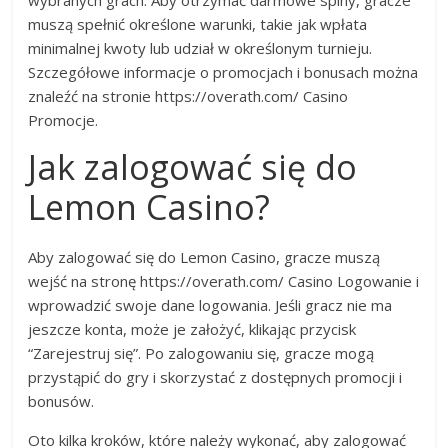
wybranych grach. Aby otrzymać darmowe spiny, gracze
muszą spełnić określone warunki, takie jak wpłata
minimalnej kwoty lub udział w określonym turnieju.
Szczegółowe informacje o promocjach i bonusach można
znaleźć na stronie https://overath.com/ Casino
Promocje.
Jak zalogować się do
Lemon Casino?
Aby zalogować się do Lemon Casino, gracze muszą
wejść na stronę https://overath.com/ Casino Logowanie i
wprowadzić swoje dane logowania. Jeśli gracz nie ma
jeszcze konta, może je założyć, klikając przycisk
“Zarejestruj się”. Po zalogowaniu się, gracze mogą
przystąpić do gry i skorzystać z dostępnych promocji i
bonusów.
Oto kilka kroków, które należy wykonać, aby zalogować