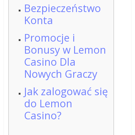
Bezpieczeństwo
Konta
Promocje i
Bonusy w Lemon
Casino Dla
Nowych Graczy
Jak zalogować się
do Lemon
Casino?