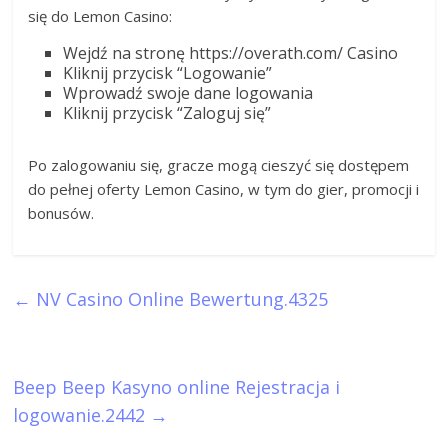
się do Lemon Casino:
Wejdź na stronę https://overath.com/ Casino
Kliknij przycisk “Logowanie”
Wprowadź swoje dane logowania
Kliknij przycisk “Zaloguj się”
Po zalogowaniu się, gracze mogą cieszyć się dostępem
do pełnej oferty Lemon Casino, w tym do gier, promocji i
bonusów.
←
NV Casino Online Bewertung.4325
Beep Beep Kasyno online Rejestracja i
logowanie.2442
→