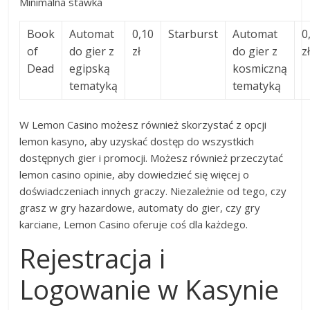
Minimalna stawka
Book
Automat
0,10
Starburst
Automat
0
of
do gier z
zł
do gier z
z
Dead
egipską
kosmiczną
tematyką
tematyką
W Lemon Casino możesz również skorzystać z opcji
lemon kasyno, aby uzyskać dostęp do wszystkich
dostępnych gier i promocji. Możesz również przeczytać
lemon casino opinie, aby dowiedzieć się więcej o
doświadczeniach innych graczy. Niezależnie od tego, czy
grasz w gry hazardowe, automaty do gier, czy gry
karciane, Lemon Casino oferuje coś dla każdego.
Rejestracja i
Logowanie w Kasynie