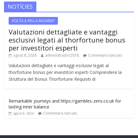
NOTÍCIES
VOLTA A PEU A MOIXENT
Valutazioni dettagliate e vantaggi
esclusivi legati al thorfortune bonus
per investitori esperti
agost 8, 2026
administrador2018
Comentaris tancats
Valutazioni dettagliate e vantaggi esclusivi legati al
thorfortune bonus per investitori esperti Comprendere la
Struttura del Bonus Thorfortune Requisiti di
Remarkable journeys and https://gambles-zens.co.uk for
lasting inner balance
Comentaris tancats
agost 8, 2026