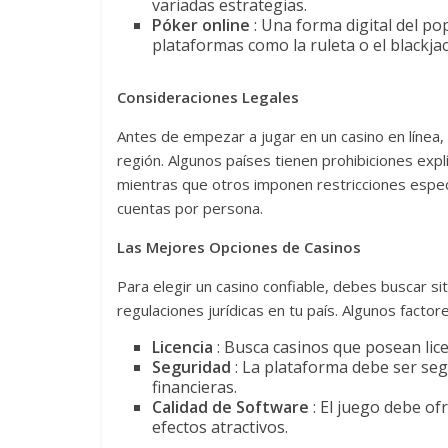
variadas estrategias.
Póker online
: Una forma digital del p
plataformas como la ruleta o el blackjac
Consideraciones Legales
Antes de empezar a jugar en un casino en línea,
región. Algunos países tienen prohibiciones explí
mientras que otros imponen restricciones espec
cuentas por persona.
Las Mejores Opciones de Casinos
Para elegir un casino confiable, debes buscar si
regulaciones jurídicas en tu país. Algunos factor
Licencia
: Busca casinos que posean lic
Seguridad
: La plataforma debe ser se
financieras.
Calidad de Software
: El juego debe ofr
efectos atractivos.