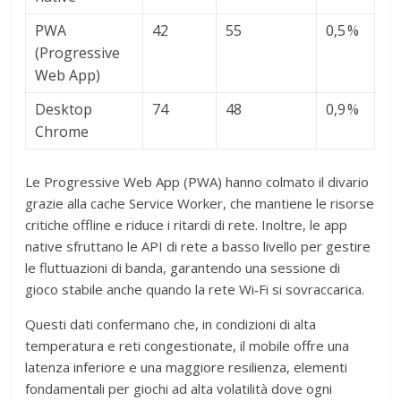
PWA
42
55
0,5 %
(Progressive
Web App)
Desktop
74
48
0,9 %
Chrome
Le Progressive Web App (PWA) hanno colmato il divario
grazie alla cache Service Worker, che mantiene le risorse
critiche offline e riduce i ritardi di rete. Inoltre, le app
native sfruttano le API di rete a basso livello per gestire
le fluttuazioni di banda, garantendo una sessione di
gioco stabile anche quando la rete Wi‑Fi si sovraccarica.
Questi dati confermano che, in condizioni di alta
temperatura e reti congestionate, il mobile offre una
latenza inferiore e una maggiore resilienza, elementi
fondamentali per giochi ad alta volatilità dove ogni