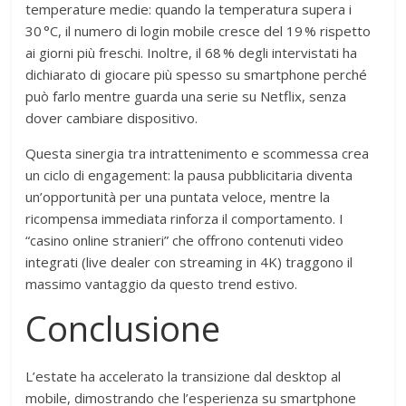
temperature medie: quando la temperatura supera i
30 °C, il numero di login mobile cresce del 19 % rispetto
ai giorni più freschi. Inoltre, il 68 % degli intervistati ha
dichiarato di giocare più spesso su smartphone perché
può farlo mentre guarda una serie su Netflix, senza
dover cambiare dispositivo.
Questa sinergia tra intrattenimento e scommessa crea
un ciclo di engagement: la pausa pubblicitaria diventa
un’opportunità per una puntata veloce, mentre la
ricompensa immediata rinforza il comportamento. I
“casino online stranieri” che offrono contenuti video
integrati (live dealer con streaming in 4K) traggono il
massimo vantaggio da questo trend estivo.
Conclusione
L’estate ha accelerato la transizione dal desktop al
mobile, dimostrando che l’esperienza su smartphone