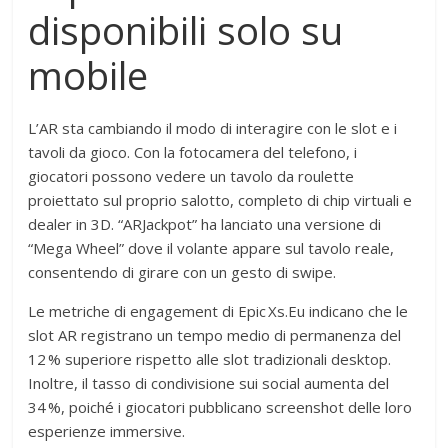
disponibili solo su
mobile
L’AR sta cambiando il modo di interagire con le slot e i
tavoli da gioco. Con la fotocamera del telefono, i
giocatori possono vedere un tavolo da roulette
proiettato sul proprio salotto, completo di chip virtuali e
dealer in 3D. “ARJackpot” ha lanciato una versione di
“Mega Wheel” dove il volante appare sul tavolo reale,
consentendo di girare con un gesto di swipe.
Le metriche di engagement di Epic Xs.Eu indicano che le
slot AR registrano un tempo medio di permanenza del
12 % superiore rispetto alle slot tradizionali desktop.
Inoltre, il tasso di condivisione sui social aumenta del
34 %, poiché i giocatori pubblicano screenshot delle loro
esperienze immersive.