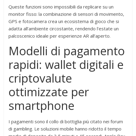
Queste funzioni sono impossibili da replicare su un
monitor fisso: la combinazione di sensori di movimento,
GPS e fotocamera crea un ecosistema di gioco che si
adatta all’ambiente circostante, rendendo l’estate un
palcoscenico ideale per esperienze AR all’aperto.
Modelli di pagamento
rapidi: wallet digitali e
criptovalute
ottimizzate per
smartphone
I pagamenti sono il collo di bottiglia più citato nei forum
di gambling. Le soluzioni mobile hanno ridotto il tempo