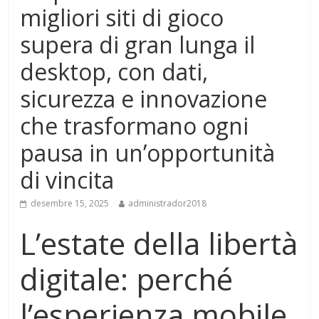
migliori siti di gioco
supera di gran lunga il
desktop, con dati,
sicurezza e innovazione
che trasformano ogni
pausa in un’opportunità
di vincita
desembre 15, 2025
administrador2018
L’estate della libertà
digitale: perché
l’esperienza mobile