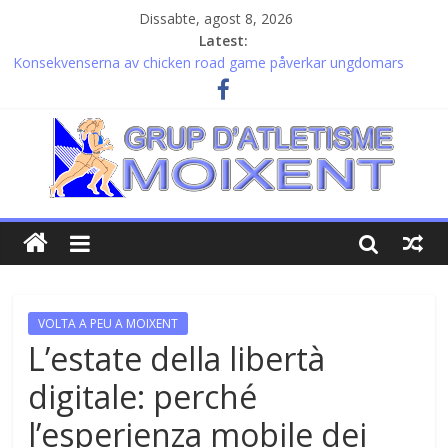
Dissabte, agost 8, 2026
Latest:
Konsekvenserna av chicken road game påverkar ungdomars
beteende och säkerhet
Valutazioni dettagliate e vantaggi esclusivi legati al thorfortune
bonus per investitori esperti
Remarkable journeys and https://gambles-zens.co.uk for lasting
inner balance
Velkorysost osudu s plinko game a možnost skvělých výher láká
každého hráče ke zkoušce štěstí
Patient timing defines success in the thrilling world of
chickenroad crossings and endless traffic
VOLTA A PEU A MOIXENT
L’estate della libertà
digitale: perché
l’esperienza mobile dei