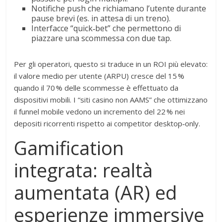
Notifiche push che richiamano l’utente durante
pause brevi (es. in attesa di un treno).
Interfacce “quick‑bet” che permettono di
piazzare una scommessa con due tap.
Per gli operatori, questo si traduce in un ROI più elevato:
il valore medio per utente (ARPU) cresce del 15 %
quando il 70 % delle scommesse è effettuato da
dispositivi mobili. I “siti casino non AAMS” che ottimizzano
il funnel mobile vedono un incremento del 22 % nei
depositi ricorrenti rispetto ai competitor desktop‑only.
Gamification
integrata: realtà
aumentata (AR) ed
esperienze immersive