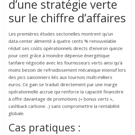
d’une stratégie verte
sur le chiffre d’affaires
Les premières études sectorielles montrent qu’un
data‑center alimenté à quatre cents % renouvelable
réduit ses coûts opérationnels directs d’environ quinze
pour cent grâce à moindre dépense énergétique
tarifaire négociée avec les fournisseurs verts ainsi qu’à
moins besoin de refroidissement mécanique intensif lors
des pics saisonniers liés aux tournois multi‑milliers
euros. Ce gain se traduit directement par une marge
opérationnelle accrue qui renforce la capacité financière
à offrir davantage de promotions (« bonus verts »,
cashback carbone…) sans compromettre la rentabilité
globale.
Cas pratiques :