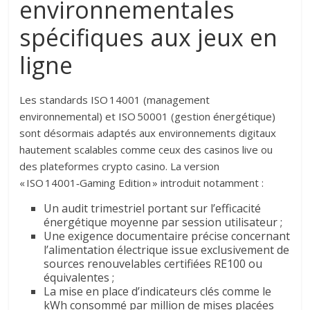
environnementales
spécifiques aux jeux en
ligne
Les standards ISO 14001 (management
environnemental) et ISO 50001 (gestion énergétique)
sont désormais adaptés aux environnements digitaux
hautement scalables comme ceux des casinos live ou
des plateformes crypto casino. La version
« ISO 14001‑Gaming Edition » introduit notamment :
Un audit trimestriel portant sur l’efficacité
énergétique moyenne par session utilisateur ;
Une exigence documentaire précise concernant
l’alimentation électrique issue exclusivement de
sources renouvelables certifiées RE100 ou
équivalentes ;
La mise en place d’indicateurs clés comme le
kWh consommé par million de mises placées