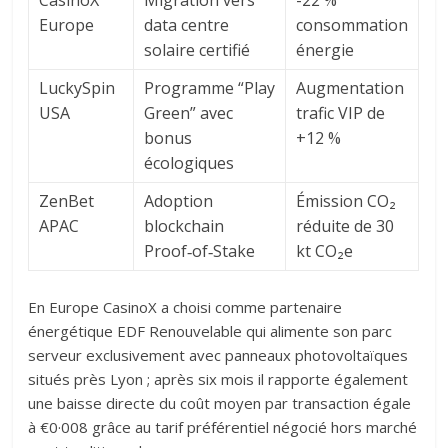
CasinoX
Migration vers
-22 %
Europe
data centre
consommation
solaire certifié
énergie
LuckySpin
Programme “Play
Augmentation
USA
Green” avec
trafic VIP de
bonus
+12 %
écologiques
ZenBet
Adoption
Émission CO₂
APAC
blockchain
réduite de 30
Proof‑of‑Stake
kt CO₂e
En Europe CasinoX a choisi comme partenaire
énergétique EDF Renouvelable qui alimente son parc
serveur exclusivement avec panneaux photovoltaïques
situés près Lyon ; après six mois il rapporte également
une baisse directe du coût moyen par transaction égale
à €0·008 grâce au tarif préférentiel négocié hors marché