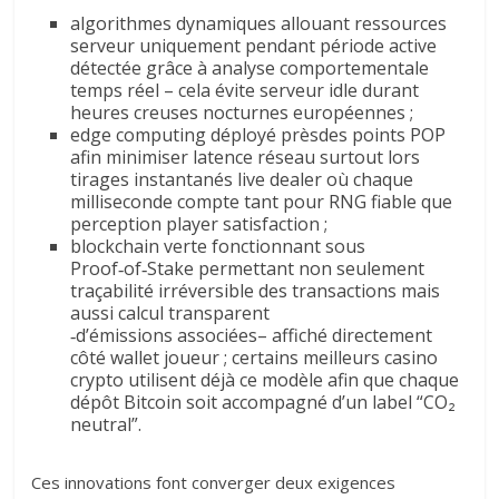
algorithmes dynamiques allouant ressources
serveur uniquement pendant période active
détectée grâce à analyse comportementale
temps réel – cela évite serveur idle durant
heures creuses nocturnes européennes ;
edge computing déployé prèsdes points POP
afin minimiser latence réseau surtout lors
tirages instantanés live dealer où chaque
milliseconde compte tant pour RNG fiable que
perception player satisfaction ;
blockchain verte fonctionnant sous
Proof‑of‑Stake permettant non seulement
traçabilité irréversible des transactions mais
aussi calcul transparent
‑d’émissions associées– affiché directement
côté wallet joueur ; certains meilleurs casino
crypto utilisent déjà ce modèle afin que chaque
dépôt Bitcoin soit accompagné d’un label “CO₂
neutral”.
Ces innovations font converger deux exigences