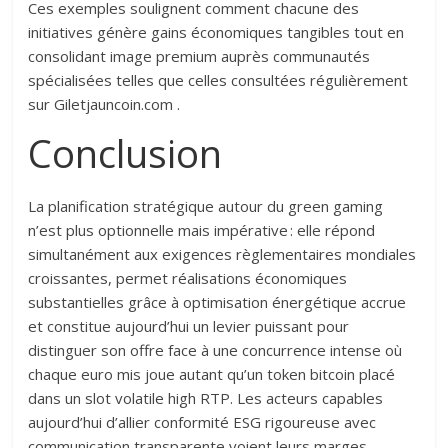
Ces exemples soulignent comment chacune des
initiatives génère gains économiques tangibles tout en
consolidant image premium auprès communautés
spécialisées telles que celles consultées régulièrement
sur Giletjauncoin.com .
Conclusion
La planification stratégique autour du green gaming
n’est plus optionnelle mais impérative : elle répond
simultanément aux exigences règlementaires mondiales
croissantes, permet réalisations économiques
substantielles grâce à optimisation énergétique accrue
et constitue aujourd’hui un levier puissant pour
distinguer son offre face à une concurrence intense où
chaque euro mis joue autant qu’un token bitcoin placé
dans un slot volatile high RTP​. Les acteurs capables
aujourd’hui d’allier conformité ESG rigoureuse avec
communication transparente voient leurs marges