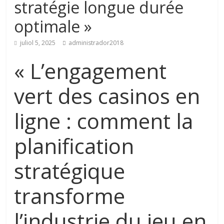
stratégie longue durée
optimale »
juliol 5, 2025
administrador2018
« L’engagement
vert des casinos en
ligne : comment la
planification
stratégique
transforme
l’industrie du jeu en