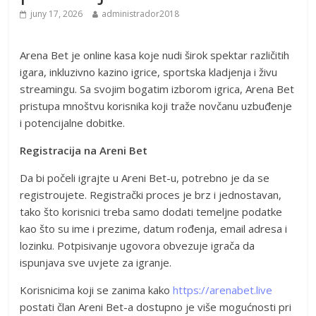
juny 17, 2026
administrador2018
Arena Bet je online kasa koje nudi širok spektar različitih
igara, inkluzivno kazino igrice, sportska kladjenja i živu
streamingu. Sa svojim bogatim izborom igrica, Arena Bet
pristupa mnoštvu korisnika koji traže novčanu uzbuđenje
i potencijalne dobitke.
Registracija na Areni Bet
Da bi počeli igrajte u Areni Bet-u, potrebno je da se
registroujete. Registrački proces je brz i jednostavan,
tako što korisnici treba samo dodati temeljne podatke
kao što su ime i prezime, datum rođenja, email adresa i
lozinku. Potpisivanje ugovora obvezuje igrača da
ispunjava sve uvjete za igranje.
Korisnicima koji se zanima kako
https://arenabet.live
postati član Areni Bet-a dostupno je više mogućnosti pri