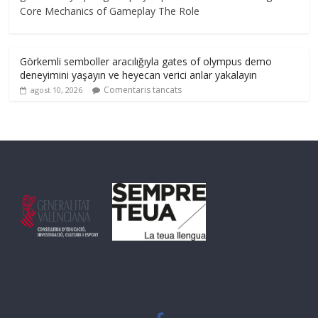
Core Mechanics of Gameplay The Role
Görkemli semboller aracılığıyla gates of olympus demo
deneyimini yaşayın ve heyecan verici anlar yakalayın
Comentaris tancats
agost 10, 2026