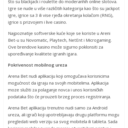
što su blackjack i roulette do moderanhih online slotova.
Igre se nude u više različitih kategorija kao što su jackpot
igre, igrice sa 3 ili vise rjeđa okretanja kolačom (RNG),
igrice s prizvojem i live casino.
Najpoznatije softverske kuće koje se koriste u Areni
Bet-u su Novomatic, Playtech, NetEnt i Microgaming.
Ove brendove kasino može sigurno poklonsiti za
upoređivanje kvalitete igranih igara.
Pokrivenost mobilnog ureza
Arena Bet nudi aplikaciju koji omogučava korisnicima
mogućnost da igraju na svojih mobitelima. Aplikacija
moze služiti za polaganje novca i unos korisničkih
podataka što će prouzeti brzeg proces registriranja.
Arena Bet aplikaciju trenutno nudi samo za Android
ureza, ali igrači koji upotrebljavaju drugu platformu mogu
pregledati web verziju sa svog mobitela ili tableta. Sada