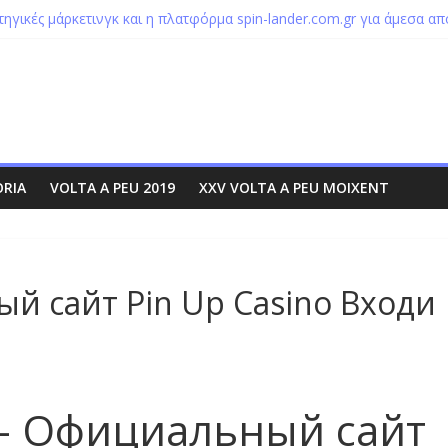
ηγικές μάρκετινγκ και η πλατφόρμα spin-lander.com.gr για άμεσα α
v chicken road game påverkar ungdomars beteende och säkerhet
fits surrounding grizzlys quest casino deliver exciting gameplay expe
nt and most bet insights for discerning game participants
abilité totale pour dénicher votre meilleur casino en ligne suisse idéa
ÒRIA
VOLTA A PEU 2019
XXV VOLTA A PEU MOIXENT
й сайт Pin Up Casino Входи
 – Официальный сайт