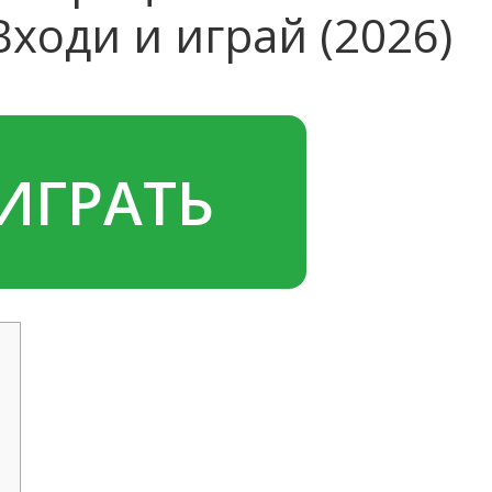
Входи и играй (2026)
ИГРАТЬ