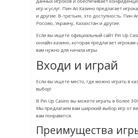
данных игроков и обеспечивает конфиденциа
игр и услуг. Пин Ап Казино предлагает игрок
и другие. В-третьих, это доступность. Пин А
Россию, Украину, Казахстан и другие.
Если вы ищете официальный сайт Pin Up Casin
онлайн-казино, которая предлагает игрокам ш
вам нужно для начала игры.
Входи и играй
Если вы ищете место, где можно играть в ка
выбор!
В Pin Up Casino вы можете играть в более 30
Мы предлагаем вам широкий выбор игр от ве
вам понравится.
Преимущества игры 