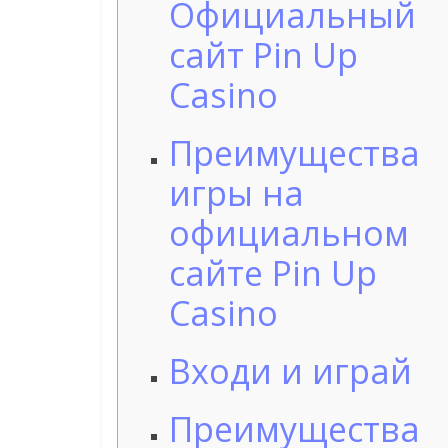
Официальный
сайт Pin Up
Casino
Преимущества
игры на
официальном
сайте Pin Up
Casino
Входи и играй
Преимущества