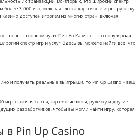
льность их транзакций. Во-вторых, это широкий спектр
ам более 3 000 игр, включая слоты, карточные игры, рулетку
п Казино доступен игрокам из многих стран, включая
o, то вы на правом пути. Пин Ап Казино – это популярная
ирокий спектр игр и услуг. Здесь вы можете найти все, что
зино и получать реальные выигрыши, то Pin Up Casino – ваш
00 игр, включая слоты, карточные игры, рулетку и другие.
дущих разработчиков, чтобы вы могли найти игру, которая
в Pin Up Casino