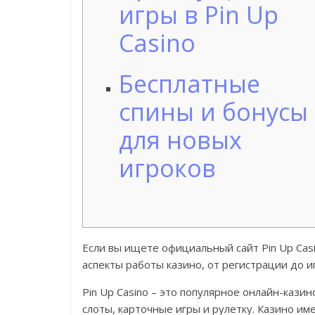
игры в Pin Up
Casino
Бесплатные
спины и бонусы
для новых
игроков
Если вы ищете официальный сайт Pin Up Casi
аспекты работы казино, от регистрации до и
Pin Up Casino – это популярное онлайн-кази
слоты, карточные игры и рулетку. Казино и