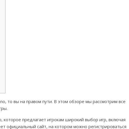
no, то вы на правом пути. В этом обзоре мы рассмотрим все
гры.
но, которое предлагает игрокам широкий выбор игр, включая
меет официальный сайт, на котором можно регистрироваться