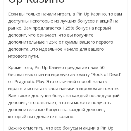
Если вы только начали играть в Pin Up Казино, то вам
доступны некоторые из лучших бонусов и акций на
рынке. Вам предлагается 125% бонус на первый
депозит, что означает, что вы получите
дополнительные 125% от суммы вашего первого
депозита. Это идеальное начало для вашего
игрового пути.
Кроме того, Pin Up Казино предлагает вам 50
бесплатных спин на игровую автомату “Book of Dead”
от Pragmatic Play. Это отличный способ начать
играть и испытать свои навыки в игровом автомате.
Вам также доступен бонус на каждый последующий
депозит, что означает, что вы можете получать
дополнительные бонусы на каждый депозит,
который вы сделаете в казино.
Важно отметить, что все бонусы и акции в Pin Up