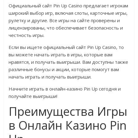
Официальный сайт Pin Up Casino предлагает игрокам
широкий выбор игр, включая слоты, карточные игры,
рулетку и другие. Все игры на сайте проверены и
лицензированы, что обеспечивает безопасность и
честность игры.
Если вы ищете официальный сайт Pin Up Casino, то
вы можете начать играть в игры, которые вам
нравятся, и получать выигрыши. Вам доступны также
различные бонусы и акции, которые помогут вам
начать играть и получать выигрыши.
Начните играть в онлайн-казино Pin Up сегодня и
получайте выигрыши!
Преимущества Игры
в Онлайн Казино Pin