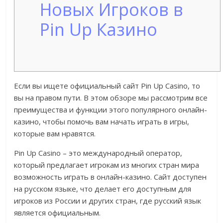
Новых Игроков в
Pin Up Казино
Если вы ищете официальный сайт Pin Up Casino, то
вы на правом пути. В этом обзоре мы рассмотрим все
преимущества и функции этого популярного онлайн-
казино, чтобы помочь вам начать играть в игры,
которые вам нравятся.
Pin Up Casino – это международный оператор,
который предлагает игрокам из многих стран мира
возможность играть в онлайн-казино. Сайт доступен
на русском языке, что делает его доступным для
игроков из России и других стран, где русский язык
является официальным.