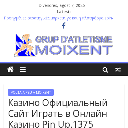
Divendres, agost 7, 2026
Latest:
Προηγμένες στρατηγικές μάρκετινγκ και η πλατφόρμα spin-
lander.com.gr για άμεσα αποτελέσματα
Konsekvenserna av chicken road game påverkar ungdomars
beteende och säkerhet
Features and benefits surrounding grizzlys quest casino deliver
exciting gameplay experiences
Strategic placement and most bet insights for discerning game
participants
Lassurance dune fiabilité totale pour dénicher votre meilleur
casino en ligne suisse idéal et sécurisé
VOLTA A PEU A MOIXENT
Казино Официальный
Сайт Играть в Онлайн
Казино Pin Up.1375