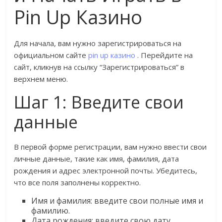
Pin Up Казино
Для начала, вам нужно зарегистрироваться на
официальном сайте
pin up казино
. Перейдите на
сайт, кликнув на ссылку “Зарегистрироваться” в
верхнем меню.
Шаг 1: Введите свои
данные
В первой форме регистрации, вам нужно ввести свои
личные данные, такие как имя, фамилия, дата
рождения и адрес электронной почты. Убедитесь,
что все поля заполнены корректно.
Имя и фамилия: введите свои полные имя и
фамилию.
Дата рождения: введите свою дату