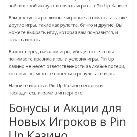
войти в свой аккаунт и начать играть в Pin Up Казино.
Вам доступны различные игровые автоматы, а также
другие игры, такие как рулетка, бинго и другие. Вы
можете выбрать игру, которая вам понравится, и
начать играть.
Важно: перед началом игры, убедитесь, что вы
понимаете правила игры и условия игры. Pin Up
Казино не несет ответственности за любые потери,
которые вы можете понести в результате игры.
Начните играть в Pin Up Казино сегодня и
насладитесь играми в интернете!
Бонусы и Акции для
Новых Игроков в Pin
Up Казино