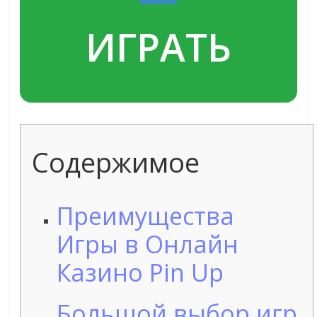
ИГРАТЬ
Содержимое
Преимущества
Игры в Онлайн
Казино Pin Up
Большой выбор игр