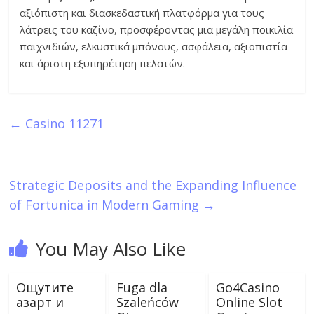
αξιόπιστη και διασκεδαστική πλατφόρμα για τους
λάτρεις του καζίνο, προσφέροντας μια μεγάλη ποικιλία
παιχνιδιών, ελκυστικά μπόνους, ασφάλεια, αξιοπιστία
και άριστη εξυπηρέτηση πελατών.
←
Casino 11271
Strategic Deposits and the Expanding Influence
of Fortunica in Modern Gaming
→
You May Also Like
Ощутите
Fuga dla
Go4Casino
азарт и
Szaleńców
Online Slot