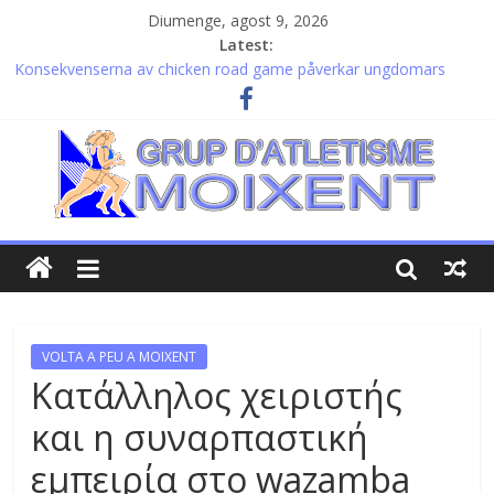
Diumenge, agost 9, 2026
Latest:
Konsekvenserna av chicken road game påverkar ungdomars
beteende och säkerhet
Valutazioni dettagliate e vantaggi esclusivi legati al thorfortune
bonus per investitori esperti
Remarkable journeys and https://gambles-zens.co.uk for lasting
inner balance
Velkorysost osudu s plinko game a možnost skvělých výher láká
každého hráče ke zkoušce štěstí
Patient timing defines success in the thrilling world of
chickenroad crossings and endless traffic
VOLTA A PEU A MOIXENT
Κατάλληλος χειριστής
και η συναρπαστική
εμπειρία στο wazamba