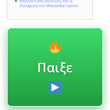
Μελλοντικές εξελίξεις και η
δυναμική του Wazamba Casino
Παιξε