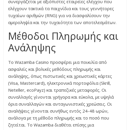
συνεργάζεται με αξιόπιστες εταιρείες ελέγχου που
ελέγχουν τακτικά τα παιχνίδια και τους γεννήτορες
τυχαίων αριθμών (RNG) για να διασφαλίσουν την
αμεροληψία και την τυχαιότητα των αποτελεσμάτων.
Μέθοδοι Πληρωμής και
Ανάληψης
Το Wazamba Casino προσφέρει μια ποικιλία από
ασφαλείς και βολικές μεθόδους πληρωμής και
ανάληψης, όπως πιστωτικές και χρεωστικές κάρτες
(Visa, Mastercard), ηλεκτρονικά πορτοφόλια (Skrill,
Neteller, ecoPayz) και τραπεζικές μεταφορές. Οι
συναλλαγές γίνονται γρήγορα και εύκολα, με υψηλά
όρια συναλλαγών και ανταγωνιστικές χρεώσεις. Οι
αναλήψεις γίνονται συνήθως εντός 24-48 ωρών,
ανάλογα με τη μέθοδο πληρωμής και το ποσό που
ζητείται. Το Wazamba διαθέτει επίσης μια