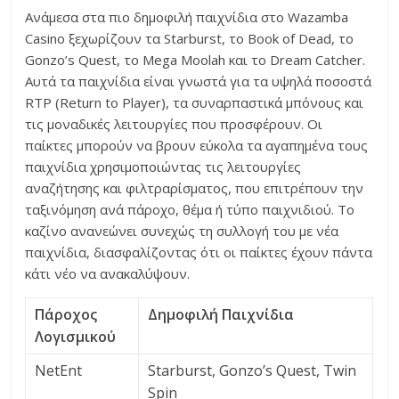
Ανάμεσα στα πιο δημοφιλή παιχνίδια στο Wazamba
Casino ξεχωρίζουν τα Starburst, το Book of Dead, το
Gonzo’s Quest, το Mega Moolah και το Dream Catcher.
Αυτά τα παιχνίδια είναι γνωστά για τα υψηλά ποσοστά
RTP (Return to Player), τα συναρπαστικά μπόνους και
τις μοναδικές λειτουργίες που προσφέρουν. Οι
παίκτες μπορούν να βρουν εύκολα τα αγαπημένα τους
παιχνίδια χρησιμοποιώντας τις λειτουργίες
αναζήτησης και φιλτραρίσματος, που επιτρέπουν την
ταξινόμηση ανά πάροχο, θέμα ή τύπο παιχνιδιού. Το
καζίνο ανανεώνει συνεχώς τη συλλογή του με νέα
παιχνίδια, διασφαλίζοντας ότι οι παίκτες έχουν πάντα
κάτι νέο να ανακαλύψουν.
Πάροχος
Δημοφιλή Παιχνίδια
Λογισμικού
NetEnt
Starburst, Gonzo’s Quest, Twin
Spin