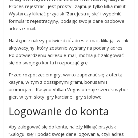
Proces rejestracji jest prosty i zajmuje tylko kilka minut.
Wystarczy kliknąć przycisk “Zarejestruj się” i wypełnić
formularz rejestracyjny, podając swoje dane osobowe i
adres e-mail.
Następnie należy potwierdzić adres e-mail, klikając w link
aktywacyjny, który zostanie wysłany na podany adres.
Po potwierdzeniu adresu e-mail, można już zalogować
się do swojego konta i rozpocząć grę.
Przed rozpoczęciem gry, warto zapoznać się z ofertą
kasyna, w tym z dostępnymi grami, bonusami i
promocjami. Kasyno Vulkan Vegas oferuje szeroki wybór
gier, w tym sloty, gry karciane i gry stołowe.
Logowanie do konta
Aby zalogować się do konta, należy kliknąć przycisk
“Zaloguj się” i podać swoje dane logowania, czyli adres