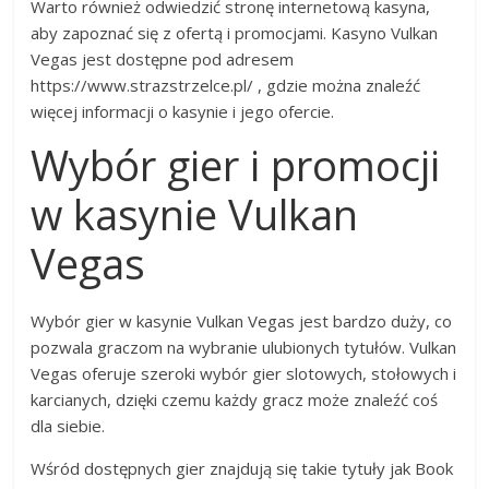
Warto również odwiedzić stronę internetową kasyna,
aby zapoznać się z ofertą i promocjami. Kasyno Vulkan
Vegas jest dostępne pod adresem
https://www.strazstrzelce.pl/ , gdzie można znaleźć
więcej informacji o kasynie i jego ofercie.
Wybór gier i promocji
w kasynie Vulkan
Vegas
Wybór gier w kasynie Vulkan Vegas jest bardzo duży, co
pozwala graczom na wybranie ulubionych tytułów. Vulkan
Vegas oferuje szeroki wybór gier slotowych, stołowych i
karcianych, dzięki czemu każdy gracz może znaleźć coś
dla siebie.
Wśród dostępnych gier znajdują się takie tytuły jak Book