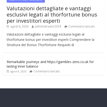
Valutazioni dettagliate e vantaggi
esclusivi legati al thorfortune bonus
per investitori esperti
agost 8, 2026
administrador2018
Comentaris tancats
Valutazioni dettagliate e vantaggi esclusivi legati al
thorfortune bonus per investitori esperti Comprendere la
Struttura del Bonus Thorfortune Requisiti di
Remarkable journeys and https://gambles-zens.co.uk for
lasting inner balance
Comentaris tancats
agost 8, 2026