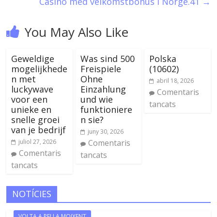
Casino med velkomstbonus i Norge.41
→
You May Also Like
Geweldige
Was sind 500
Polska
mogelijkhede
Freispiele
(10602)
n met
Ohne
abril 18, 2026
luckywave
Einzahlung
Comentaris
voor een
und wie
tancats
unieke en
funktioniere
snelle groei
n sie?
van je bedrijf
juny 30, 2026
juliol 27, 2026
Comentaris
Comentaris
tancats
tancats
NOTÍCIES
VOLTA A PEU A MOIXENT