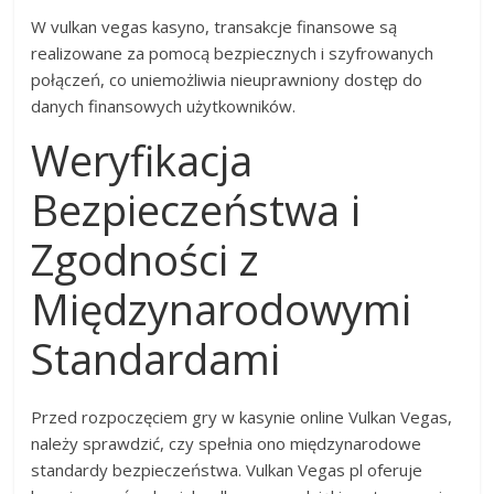
W vulkan vegas kasyno, transakcje finansowe są
realizowane za pomocą bezpiecznych i szyfrowanych
połączeń, co uniemożliwia nieuprawniony dostęp do
danych finansowych użytkowników.
Weryfikacja
Bezpieczeństwa i
Zgodności z
Międzynarodowymi
Standardami
Przed rozpoczęciem gry w kasynie online Vulkan Vegas,
należy sprawdzić, czy spełnia ono międzynarodowe
standardy bezpieczeństwa. Vulkan Vegas pl oferuje