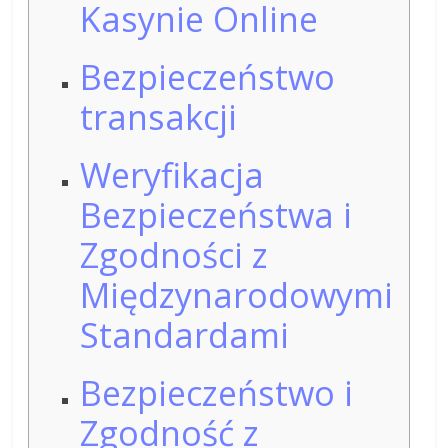
Kasynie Online
Bezpieczeństwo
transakcji
Weryfikacja
Bezpieczeństwa i
Zgodności z
Międzynarodowymi
Standardami
Bezpieczeństwo i
Zgodność z