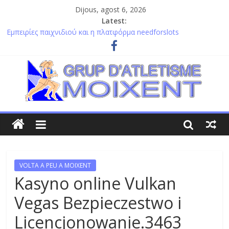
Dijous, agost 6, 2026
Latest:
Εμπειρίες παιχνιδιού και η πλατφόρμα needforslots
προσφέρουν διασκέδαση και αδρεναλίνη στους παίκτες
Perseverança extrema ao atravessar a rua com chickenroad, um
teste de timing e nervos
Divertida estrategia y chicken road online para jugadores
astutos y rápidos en línea
Szansa na wygraną i emocje z plinko app to wirtualna rozrywka
dla każdego miłośnika hazardu
Récolte abondante au plinko casino en ligne grâce à nos conseils
et astuces pour maximiser vos gains
VOLTA A PEU A MOIXENT
Kasyno online Vulkan
Vegas Bezpieczestwo i
Licencjonowanie.3463