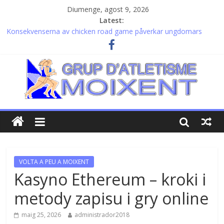
Diumenge, agost 9, 2026
Latest:
Konsekvenserna av chicken road game påverkar ungdomars
beteende och säkerhet
Valutazioni dettagliate e vantaggi esclusivi legati al thorfortune
bonus per investitori esperti
Remarkable journeys and https://gambles-zens.co.uk for lasting
inner balance
Velkorysost osudu s plinko game a možnost skvělých výher láká
každého hráče ke zkoušce štěstí
Patient timing defines success in the thrilling world of
chickenroad crossings and endless traffic
VOLTA A PEU A MOIXENT
Kasyno Ethereum – kroki i
metody zapisu i gry online
maig 25, 2026
administrador2018