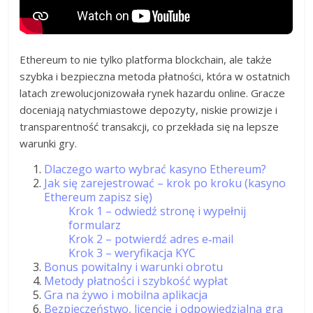
Ethereum to nie tylko platforma blockchain, ale także
szybka i bezpieczna metoda płatności, która w ostatnich
latach zrewolucjonizowała rynek hazardu online. Gracze
doceniają natychmiastowe depozyty, niskie prowizje i
transparentność transakcji, co przekłada się na lepsze
warunki gry.
Dlaczego warto wybrać kasyno Ethereum?
Jak się zarejestrować – krok po kroku (kasyno
Ethereum zapisz się)
Krok 1 – odwiedź stronę i wypełnij
formularz
Krok 2 – potwierdź adres e‑mail
Krok 3 – weryfikacja KYC
Bonus powitalny i warunki obrotu
Metody płatności i szybkość wypłat
Gra na żywo i mobilna aplikacja
Bezpieczeństwo, licencje i odpowiedzialna gra