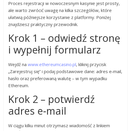
Proces rejestracji w nowoczesnym kasynie jest prosty,
ale warto zwrócić uwagę na kilka szczegółów, które
ułatwią późniejsze korzystanie z platformy. Poniżej
znajdziesz praktyczny przewodnik.
Krok 1 – odwiedź stronę
i wypełnij formularz
Wejdź na
www.ethereumcasino.pl
, kliknij przycisk
„Zarejestruj się” i podaj podstawowe dane: adres e‑mail,
hasło oraz preferowaną walutę – w tym wypadku
Ethereum.
Krok 2 – potwierdź
adres e‑mail
W ciągu kilku minut otrzymasz wiadomość z linkiem