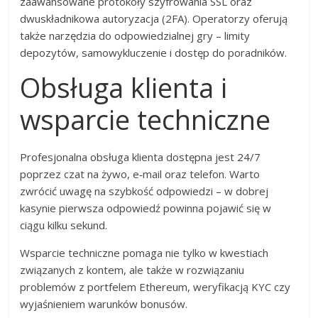
zaawansowane protokoły szyfrowania SSL oraz
dwuskładnikowa autoryzacja (2FA). Operatorzy oferują
także narzędzia do odpowiedzialnej gry – limity
depozytów, samowykluczenie i dostęp do poradników.
Obsługa klienta i
wsparcie techniczne
Profesjonalna obsługa klienta dostępna jest 24/7
poprzez czat na żywo, e‑mail oraz telefon. Warto
zwrócić uwagę na szybkość odpowiedzi – w dobrej
kasynie pierwsza odpowiedź powinna pojawić się w
ciągu kilku sekund.
Wsparcie techniczne pomaga nie tylko w kwestiach
związanych z kontem, ale także w rozwiązaniu
problemów z portfelem Ethereum, weryfikacją KYC czy
wyjaśnieniem warunków bonusów.