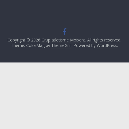
Copyright © 2026
Grup atletisme Moixent
. All rights reserved.
Theme: ColorMag by
ThemeGrill
. Powered by
WordPress
.