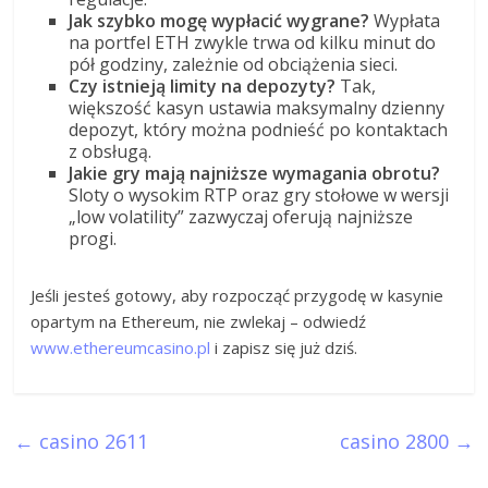
Jak szybko mogę wypłacić wygrane?
Wypłata
na portfel ETH zwykle trwa od kilku minut do
pół godziny, zależnie od obciążenia sieci.
Czy istnieją limity na depozyty?
Tak,
większość kasyn ustawia maksymalny dzienny
depozyt, który można podnieść po kontaktach
z obsługą.
Jakie gry mają najniższe wymagania obrotu?
Sloty o wysokim RTP oraz gry stołowe w wersji
„low volatility” zazwyczaj oferują najniższe
progi.
Jeśli jesteś gotowy, aby rozpocząć przygodę w kasynie
opartym na Ethereum, nie zwlekaj – odwiedź
www.ethereumcasino.pl
i zapisz się już dziś.
←
casino 2611
casino 2800
→