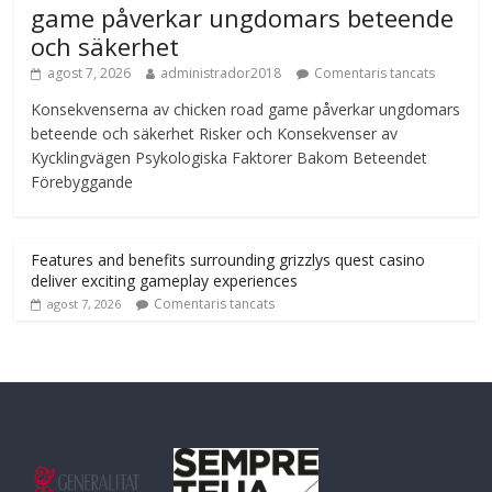
game påverkar ungdomars beteende
och säkerhet
agost 7, 2026
administrador2018
Comentaris tancats
Konsekvenserna av chicken road game påverkar ungdomars
beteende och säkerhet Risker och Konsekvenser av
Kycklingvägen Psykologiska Faktorer Bakom Beteendet
Förebyggande
Features and benefits surrounding grizzlys quest casino
deliver exciting gameplay experiences
Comentaris tancats
agost 7, 2026