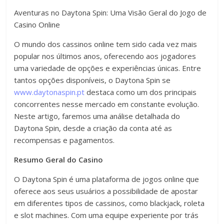
Aventuras no Daytona Spin: Uma Visão Geral do Jogo de
Casino Online
O mundo dos cassinos online tem sido cada vez mais
popular nos últimos anos, oferecendo aos jogadores
uma variedade de opções e experiências únicas. Entre
tantos opções disponíveis, o Daytona Spin se
www.daytonaspin.pt
destaca como um dos principais
concorrentes nesse mercado em constante evolução.
Neste artigo, faremos uma análise detalhada do
Daytona Spin, desde a criação da conta até as
recompensas e pagamentos.
Resumo Geral do Casino
O Daytona Spin é uma plataforma de jogos online que
oferece aos seus usuários a possibilidade de apostar
em diferentes tipos de cassinos, como blackjack, roleta
e slot machines. Com uma equipe experiente por trás