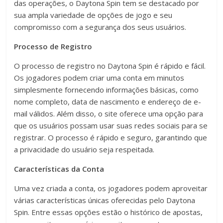
das operações, o Daytona Spin tem se destacado por
sua ampla variedade de opções de jogo e seu
compromisso com a segurança dos seus usuários.
Processo de Registro
O processo de registro no Daytona Spin é rápido e fácil.
Os jogadores podem criar uma conta em minutos
simplesmente fornecendo informações básicas, como
nome completo, data de nascimento e endereço de e-
mail válidos. Além disso, o site oferece uma opção para
que os usuários possam usar suas redes sociais para se
registrar. O processo é rápido e seguro, garantindo que
a privacidade do usuário seja respeitada.
Características da Conta
Uma vez criada a conta, os jogadores podem aproveitar
várias características únicas oferecidas pelo Daytona
Spin. Entre essas opções estão o histórico de apostas,