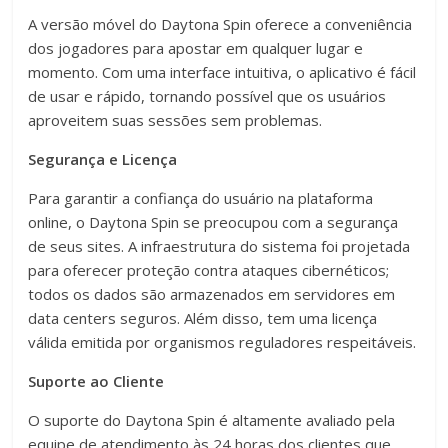
A versão móvel do Daytona Spin oferece a conveniência
dos jogadores para apostar em qualquer lugar e
momento. Com uma interface intuitiva, o aplicativo é fácil
de usar e rápido, tornando possível que os usuários
aproveitem suas sessões sem problemas.
Segurança e Licença
Para garantir a confiança do usuário na plataforma
online, o Daytona Spin se preocupou com a segurança
de seus sites. A infraestrutura do sistema foi projetada
para oferecer proteção contra ataques cibernéticos;
todos os dados são armazenados em servidores em
data centers seguros. Além disso, tem uma licença
válida emitida por organismos reguladores respeitáveis.
Suporte ao Cliente
O suporte do Daytona Spin é altamente avaliado pela
equipe de atendimento às 24 horas dos clientes que