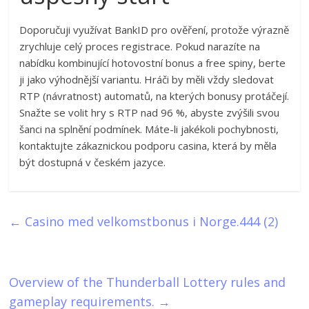
Doporučuji využívat BankID pro ověření, protože výrazně
zrychluje celý proces registrace. Pokud narazíte na
nabídku kombinující hotovostní bonus a free spiny, berte
ji jako výhodnější variantu. Hráči by měli vždy sledovat
RTP (návratnost) automatů, na kterých bonusy protáčejí.
Snažte se volit hry s RTP nad 96 %, abyste zvýšili svou
šanci na splnění podmínek. Máte-li jakékoli pochybnosti,
kontaktujte zákaznickou podporu casina, která by měla
být dostupná v českém jazyce.
←
Casino med velkomstbonus i Norge.444 (2)
Overview of the Thunderball Lottery rules and
gameplay requirements.
→