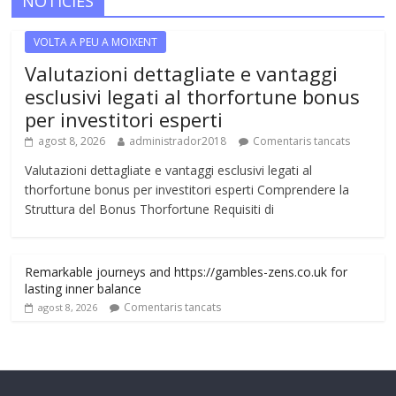
NOTÍCIES
VOLTA A PEU A MOIXENT
Valutazioni dettagliate e vantaggi
esclusivi legati al thorfortune bonus
per investitori esperti
agost 8, 2026
administrador2018
Comentaris tancats
Valutazioni dettagliate e vantaggi esclusivi legati al
thorfortune bonus per investitori esperti Comprendere la
Struttura del Bonus Thorfortune Requisiti di
Remarkable journeys and https://gambles-zens.co.uk for
lasting inner balance
Comentaris tancats
agost 8, 2026