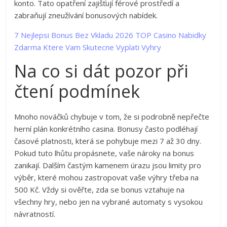
konto. Tato opatření zajišťují férové prostředí a
zabraňují zneužívání bonusových nabídek.
7 Nejlepsi Bonus Bez Vkladu 2026 TOP Casino Nabidky
Zdarma Ktere Vam Skutecne Vyplati Vyhry
Na co si dát pozor při
čtení podmínek
Mnoho nováčků chybuje v tom, že si podrobně nepřečte
herní plán konkrétního casina. Bonusy často podléhají
časové platnosti, která se pohybuje mezi 7 až 30 dny.
Pokud tuto lhůtu propásnete, vaše nároky na bonus
zanikají. Dalším častým kamenem úrazu jsou limity pro
výběr, které mohou zastropovat vaše výhry třeba na
500 Kč. Vždy si ověřte, zda se bonus vztahuje na
všechny hry, nebo jen na vybrané automaty s vysokou
návratností.