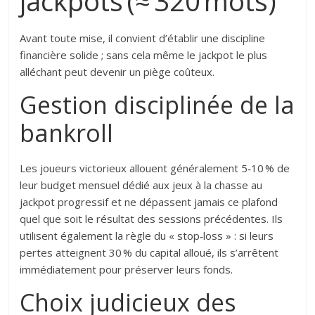
jackpots (≈ 320 mots)
Avant toute mise, il convient d’établir une discipline
financière solide ; sans cela même le jackpot le plus
alléchant peut devenir un piège coûteux.
Gestion disciplinée de la
bankroll
Les joueurs victorieux allouent généralement 5‑10 % de
leur budget mensuel dédié aux jeux à la chasse au
jackpot progressif et ne dépassent jamais ce plafond
quel que soit le résultat des sessions précédentes. Ils
utilisent également la règle du « stop‑loss » : si leurs
pertes atteignent 30 % du capital alloué, ils s’arrêtent
immédiatement pour préserver leurs fonds.
Choix judicieux des