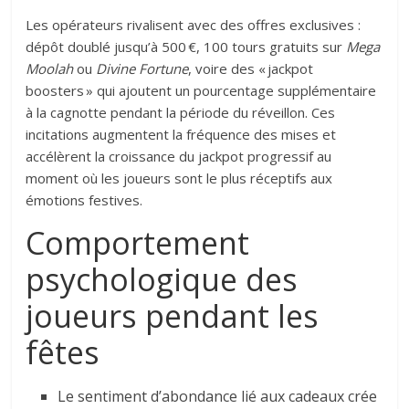
Les opérateurs rivalisent avec des offres exclusives :
dépôt doublé jusqu’à 500 €, 100 tours gratuits sur
Mega
Moolah
ou
Divine Fortune
, voire des « jackpot
boosters » qui ajoutent un pourcentage supplémentaire
à la cagnotte pendant la période du réveillon. Ces
incitations augmentent la fréquence des mises et
accélèrent la croissance du jackpot progressif au
moment où les joueurs sont le plus réceptifs aux
émotions festives.
Comportement
psychologique des
joueurs pendant les
fêtes
Le sentiment d’abondance lié aux cadeaux crée