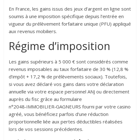
En France, les gains issus des jeux d’argent en ligne sont
soumis à une imposition spécifique depuis l’entrée en
vigueur du prélèvement forfaitaire unique (PFU) appliqué
aux revenus mobiliers.
Régime d’imposition
Les gains supérieurs à 5 000 € sont considérés comme
revenus imposables au taux forfaitaire de 30 % (12,8 %
d’impôt + 17,2 % de prélèvements sociaux). Toutefois,
si vous avez déclaré vos gains dans votre déclaration
annuelle via votre espace personnel ANJ ou directement
auprès du fisc grâce au formulaire
n°2048‑IMMOBILIER‑GAGNEURS fourni par votre casino
agréé, vous bénéficiez parfois d’une réduction
proportionnelle liée aux pertes déductibles réalisées
lors de vos sessions précédentes.