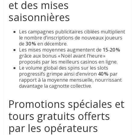
et des mises
saisonnières
Les campagnes publicitaires ciblées multiplient
le nombre d’inscriptions de nouveaux joueurs
de
30 %
en décembre.
Les mises moyennes augmentent de
15‑20 %
grâce aux bonus « Noël avant l’heure »
proposés par les meilleurs casinos en ligne.
Le volume global des spins sur les slots
progressifs grimpe ainsi d’environ
40 %
par
rapport à la moyenne mensuelle, nourrissant
davantage la cagnotte collective.
Promotions spéciales et
tours gratuits offerts
par les opérateurs