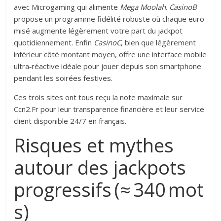
avec Microgaming qui alimente
Mega Moolah
.
CasinoB
propose un programme fidélité robuste où chaque euro
misé augmente légèrement votre part du jackpot
quotidiennement. Enfin
CasinoC
, bien que légèrement
inférieur côté montant moyen, offre une interface mobile
ultra‑réactive idéale pour jouer depuis son smartphone
pendant les soirées festives.
Ces trois sites ont tous reçu la note maximale sur
Ccn2.Fr pour leur transparence financière et leur service
client disponible 24/7 en français.
Risques et mythes
autour des jackpots
progressifs (≈ 340 mot
s)