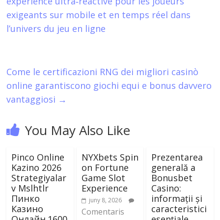
expérience ultra‑réactive pour les joueurs
exigeants sur mobile et en temps réel dans
l’univers du jeu en ligne
Come le certificazioni RNG dei migliori casinò
online garantiscono giochi equi e bonus davvero
vantaggiosi
→
You May Also Like
Pinco Online
NYXbets Spin
Prezentarea
Kazino 2026
on Fortune
generală a
Strategiyalar
Game Slot
Bonusbet
v Mslhtlr
Experience
Casino:
Пинко
informații și
juny 8, 2026
Казино
caracteristici
Comentaris
Онлайн.1600
esențiale.