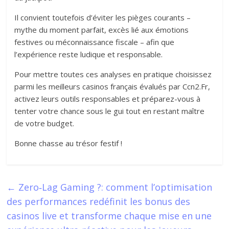
Il convient toutefois d’éviter les pièges courants –
mythe du moment parfait, excès lié aux émotions
festives ou méconnaissance fiscale – afin que
l’expérience reste ludique et responsable.
Pour mettre toutes ces analyses en pratique choisissez
parmi les meilleurs casinos français évalués par Ccn2.Fr,
activez leurs outils responsables et préparez-vous à
tenter votre chance sous le gui tout en restant maître
de votre budget.
Bonne chasse au trésor festif !
←
Zero‑Lag Gaming ?: comment l’optimisation
des performances redéfinit les bonus des
casinos live et transforme chaque mise en une