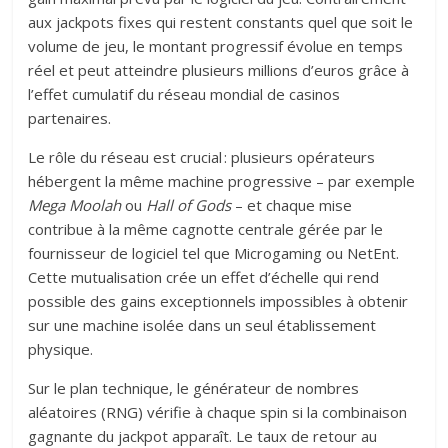
aux jackpots fixes qui restent constants quel que soit le
volume de jeu, le montant progressif évolue en temps
réel et peut atteindre plusieurs millions d’euros grâce à
l’effet cumulatif du réseau mondial de casinos
partenaires.
Le rôle du réseau est crucial : plusieurs opérateurs
hébergent la même machine progressive – par exemple
Mega Moolah
ou
Hall of Gods
– et chaque mise
contribue à la même cagnotte centrale gérée par le
fournisseur de logiciel tel que Microgaming ou NetEnt.
Cette mutualisation crée un effet d’échelle qui rend
possible des gains exceptionnels impossibles à obtenir
sur une machine isolée dans un seul établissement
physique.
Sur le plan technique, le générateur de nombres
aléatoires (RNG) vérifie à chaque spin si la combinaison
gagnante du jackpot apparaît. Le taux de retour au