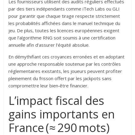
Les fournisseurs utilisent des audits réguliers effectués
par des tiers indépendants comme iTech Labs ou GLI
pour garantir que chaque tirage respecte strictement
les probabilités affichées dans le manuel technique du
jeu. De plus, toutes les licences européennes exigent
que l’algorithme RNG soit soumis à une certification
annuelle afin d’assurer l’équité absolue.
En démythifiant ces croyances erronées et en adoptant
une approche responsable soutenue par les contrôles
réglementaires existants, les joueurs peuvent profiter
pleinement du frisson offert par les jackpots sans
compromettre leur bien‑être financier.
L’impact fiscal des
gains importants en
France (≈ 290 mots)