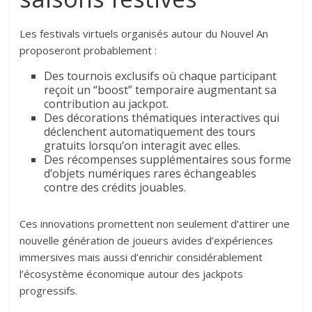
Les festivals virtuels organisés autour du Nouvel An
proposeront probablement :
Des tournois exclusifs où chaque participant
reçoit un “boost” temporaire augmentant sa
contribution au jackpot.
Des décorations thématiques interactives qui
déclenchent automatiquement des tours
gratuits lorsqu’on interagit avec elles.
Des récompenses supplémentaires sous forme
d’objets numériques rares échangeables
contre des crédits jouables.
Ces innovations promettent non seulement d’attirer une
nouvelle génération de joueurs avides d’expériences
immersives mais aussi d’enrichir considérablement
l’écosystème économique autour des jackpots
progressifs.