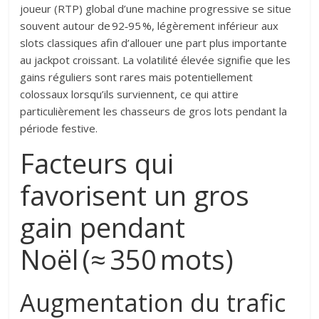
joueur (RTP) global d’une machine progressive se situe
souvent autour de 92‑95 %, légèrement inférieur aux
slots classiques afin d’allouer une part plus importante
au jackpot croissant. La volatilité élevée signifie que les
gains réguliers sont rares mais potentiellement
colossaux lorsqu’ils surviennent, ce qui attire
particulièrement les chasseurs de gros lots pendant la
période festive.
Facteurs qui
favorisent un gros
gain pendant
Noël (≈ 350 mots)
Augmentation du trafic