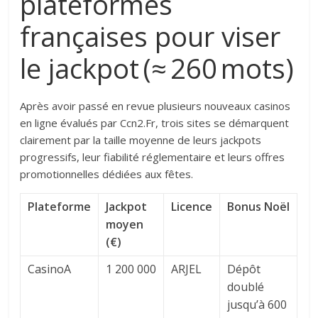
plateformes
françaises pour viser
le jackpot (≈ 260 mots)
Après avoir passé en revue plusieurs nouveaux casinos
en ligne évalués par Ccn2.Fr, trois sites se démarquent
clairement par la taille moyenne de leurs jackpots
progressifs, leur fiabilité réglementaire et leurs offres
promotionnelles dédiées aux fêtes.
Plateforme
Jackpot
Licence
Bonus Noël
moyen
(€)
CasinoA
1 200 000
ARJEL
Dépôt
doublé
jusqu’à 600