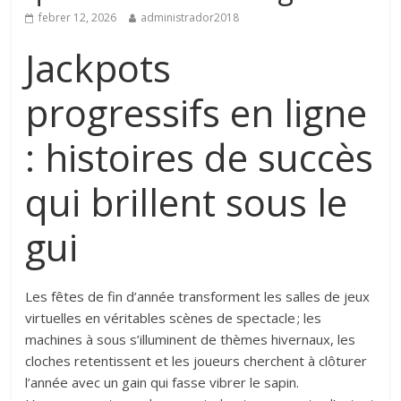
febrer 12, 2026
administrador2018
Jackpots
progressifs en ligne
: histoires de succès
qui brillent sous le
gui
Les fêtes de fin d’année transforment les salles de jeux
virtuelles en véritables scènes de spectacle ; les
machines à sous s’illuminent de thèmes hivernaux, les
cloches retentissent et les joueurs cherchent à clôturer
l’année avec un gain qui fasse vibrer le sapin.