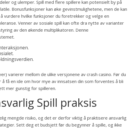
deler og ulemper. Spill med flere spillere kan potensielt by på
atile. Bonusfunksjoner kan øke gevinstmulighetene, men de kan
 å vurdere hvilke funksjoner du foretrekker og velge en
otoleranse. Venner av sosiale spill kan ofte dra nytte av varianter
 styring av den økende multiplikatoren. Denne
ystemet.
nteraksjonen.
ialet.
ldningsverdien.
er) varierer mellom de ulike versjonene av crash casino. Før du
or å få en ide om hvor mye av innsatsen din som forventes å bli
tt mer gunstig for spilleren.
svarlig Spill praksis
lig mengde risiko, og det er derfor viktig å praktisere ansvarlig
ategier. Sett deg et budsjett før du begynner å spille, og ikke