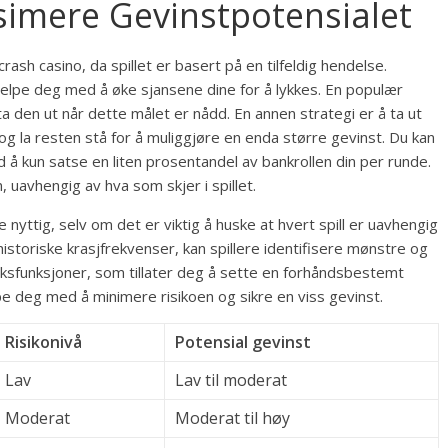
simere Gevinstpotensialet
crash casino, da spillet er basert på en tilfeldig hendelse.
hjelpe deg med å øke sjansene dine for å lykkes. En populær
ta den ut når dette målet er nådd. En annen strategi er å ta ut
 og la resten stå for å muliggjøre en enda større gevinst. Du kan
 å kun satse en liten prosentandel av bankrollen din per runde.
, uavhengig av hva som skjer i spillet.
 nyttig, selv om det er viktig å huske at hvert spill er uavhengig
istoriske krasjfrekvenser, kan spillere identifisere mønstre og
aksfunksjoner, som tillater deg å sette en forhåndsbestemt
lpe deg med å minimere risikoen og sikre en viss gevinst.
Risikonivå
Potensial gevinst
Lav
Lav til moderat
Moderat
Moderat til høy