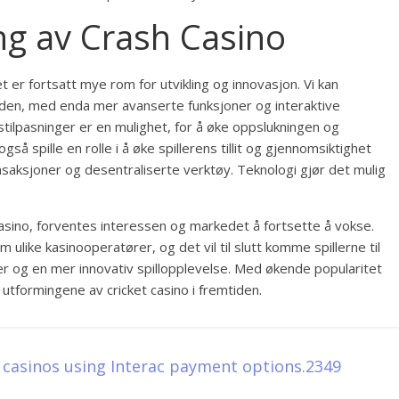
ng av Crash Casino
et er fortsatt mye rom for utvikling og innovasjon. Vi kan
mtiden, med enda mer avanserte funksjoner og interaktive
tstilpasninger er en mulighet, for å øke oppslukningen og
å spille en rolle i å øke spillerens tillit og gjennomsiktighet
nsaksjoner og desentraliserte verktøy. Teknologi gjør det mulig
asino, forventes interessen og markedet å fortsette å vokse.
m ulike kasinooperatører, og det vil til slutt komme spillerne til
r og en mer innovativ spillopplevelse. Med økende popularitet
 utformingene av cricket casino i fremtiden.
 casinos using Interac payment options.2349