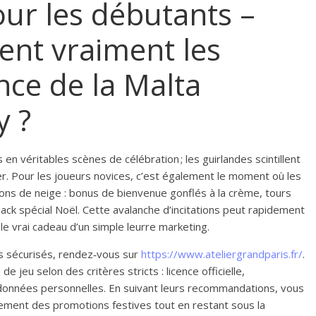
ur les débutants –
ent vraiment les
nce de la Malta
y ?
en véritables scènes de célébration ; les guirlandes scintillent
yer. Pour les joueurs novices, c’est également le moment où les
ons de neige : bonus de bienvenue gonflés à la crème, tours
ck spécial Noël. Cette avalanche d’incitations peut rapidement
 le vrai cadeau d’un simple leurre marketing.
es sécurisés, rendez‑vous sur
https://www.ateliergrandparis.fr/
.
 jeu selon des critères stricts : licence officielle,
données personnelles. En suivant leurs recommandations, vous
nement des promotions festives tout en restant sous la