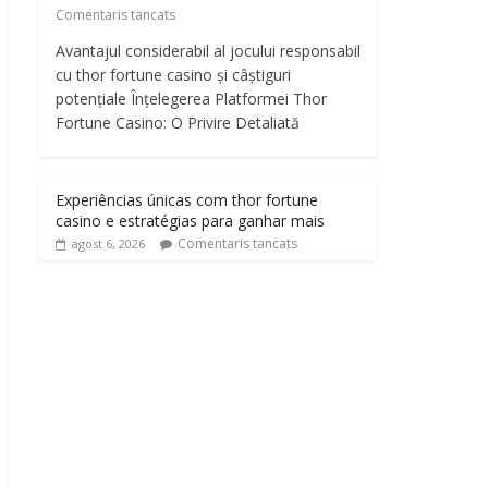
Comentaris tancats
Avantajul considerabil al jocului responsabil
cu thor fortune casino și câștiguri
potențiale Înțelegerea Platformei Thor
Fortune Casino: O Privire Detaliată
Experiências únicas com thor fortune
casino e estratégias para ganhar mais
Comentaris tancats
agost 6, 2026