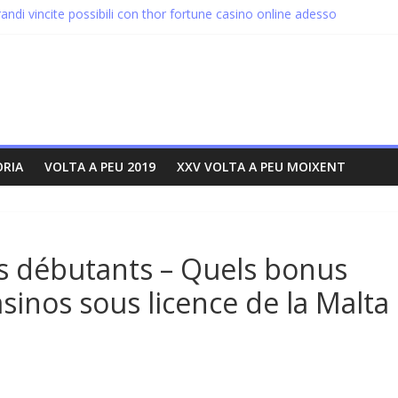
randi vincite possibili con thor fortune casino online adesso
 al jocului responsabil cu thor fortune casino și câștiguri potențiale
com thor fortune casino e estratégias para ganhar mais
 beleef je met thor fortune casino en winstgevende kansen
ryté bohatství thor fortune v severské tradici
ÒRIA
VOLTA A PEU 2019
XXV VOLTA A PEU MOIXENT
s débutants – Quels bonus
asinos sous licence de la Malta