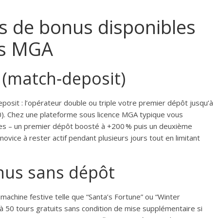
es de bonus disponibles
rs MGA
(match‑deposit)
eposit : l’opérateur double ou triple votre premier dépôt jusqu’à
00). Chez une plateforme sous licence MGA typique vous
es – un premier dépôt boosté à +200 % puis un deuxième
novice à rester actif pendant plusieurs jours tout en limitant
onus sans dépôt
machine festive telle que “Santa’s Fortune” ou “Winter
à 50 tours gratuits sans condition de mise supplémentaire si