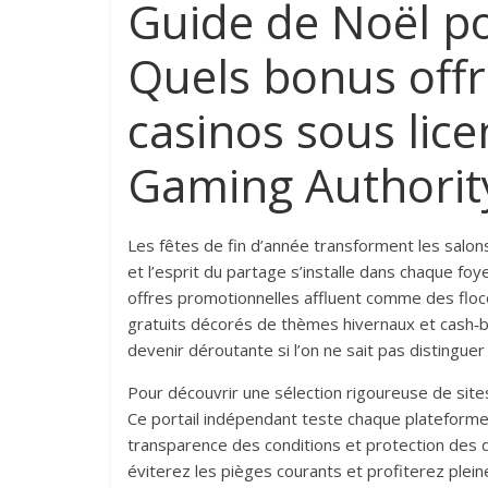
Guide de Noël po
Quels bonus offr
casinos sous lice
Gaming Authorit
Les fêtes de fin d’année transforment les salons 
et l’esprit du partage s’installe dans chaque fo
offres promotionnelles affluent comme des floc
gratuits décorés de thèmes hivernaux et cash‑ba
devenir déroutante si l’on ne sait pas distinguer
Pour découvrir une sélection rigoureuse de sit
Ce portail indépendant teste chaque plateforme de
transparence des conditions et protection des 
éviterez les pièges courants et profiterez plei