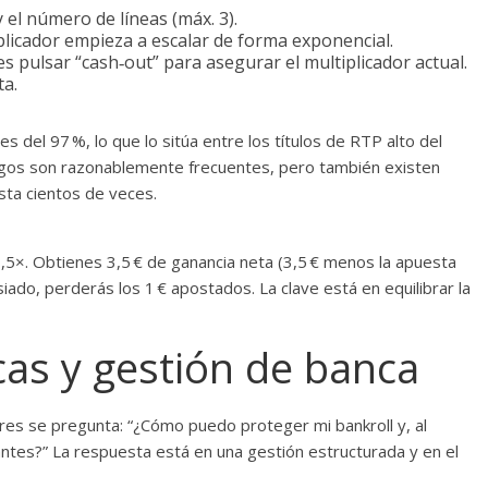
y el número de líneas (máx. 3).
plicador empieza a escalar de forma exponencial.
 pulsar “cash‑out” para asegurar el multiplicador actual.
ta.
es del 97 %, lo que lo sitúa entre los títulos de RTP alto del
pagos son razonablemente frecuentes, pero también existen
sta cientos de veces.
3,5×. Obtienes 3,5 € de ganancia neta (3,5 € menos la apuesta
asiado, perderás los 1 € apostados. La clave está en equilibrar la
icas y gestión de banca
res se pregunta: “¿Cómo puedo proteger mi bankroll y, al
ntes?” La respuesta está en una gestión estructurada y en el