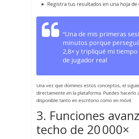
Registra tus resultados en una hoja de c
“Una de mis primeras sesi
minutos porque perseguía 
2,8× y tripliqué mi tiempo
de jugador real
Una vez que domines estos conceptos, el siguien
directamente en la plataforma. Puedes hacerlo 
disponible tanto en escritorio como en móvil.
3. Funciones avanz
techo de 20 000×