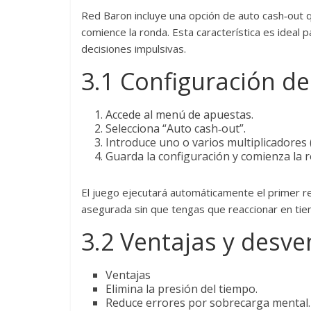
Red Baron incluye una opción de auto cash‑out 
comience la ronda. Esta característica es ideal p
decisiones impulsivas.
3.1 Configuración de
Accede al menú de apuestas.
Selecciona “Auto cash‑out”.
Introduce uno o varios multiplicadores (
Guarda la configuración y comienza la 
El juego ejecutará automáticamente el primer r
asegurada sin que tengas que reaccionar en tie
3.2 Ventajas y desve
Ventajas
Elimina la presión del tiempo.
Reduce errores por sobrecarga mental.