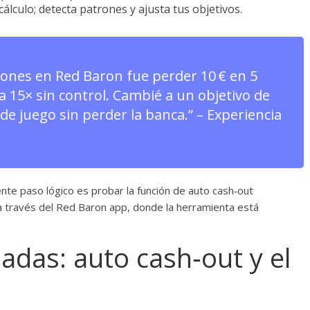
álculo; detecta patrones y ajusta tus objetivos.
ones en Red Baron fue perder 10 € en 5
15× sin control. Cambié a un objetivo de
 de juego sin perder la banca.” –
Experiencia
te paso lógico es probar la función de auto cash‑out
a través del Red Baron app, donde la herramienta está
adas: auto cash‑out y el