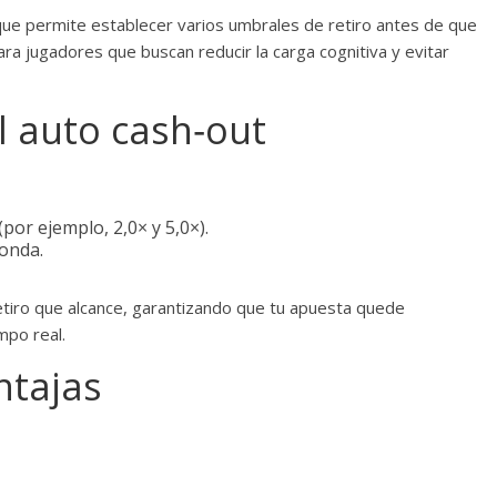
que permite establecer varios umbrales de retiro antes de que
ara jugadores que buscan reducir la carga cognitiva y evitar
l auto cash‑out
por ejemplo, 2,0× y 5,0×).
ronda.
etiro que alcance, garantizando que tu apuesta quede
mpo real.
ntajas