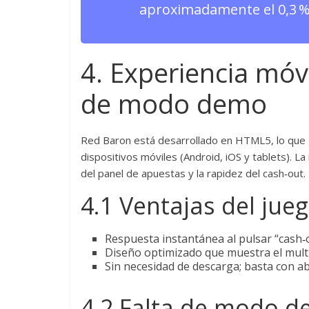
aproximadamente el 0,3 % 
4. Experiencia móv
de modo demo
Red Baron está desarrollado en HTML5, lo que g
dispositivos móviles (Android, iOS y tablets). L
del panel de apuestas y la rapidez del cash‑out.
4.1 Ventajas del jue
Respuesta instantánea al pulsar “cash‑o
Diseño optimizado que muestra el multi
Sin necesidad de descarga; basta con ab
4.2 Falta de modo 