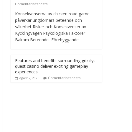
Comentaris tancats
Konsekvenserna av chicken road game
påverkar ungdomars beteende och
säkerhet Risker och Konsekvenser av
Kycklingvägen Psykologiska Faktorer
Bakom Beteendet Förebyggande
Features and benefits surrounding grizzlys
quest casino deliver exciting gameplay
experiences
Comentaris tancats
agost 7, 2026