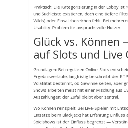
Praktisch: Die Kategorisierung in der Lobby ist r
und Suchleiste existieren, doch eine tiefere Filt
Wilds) oder Einsatzbereichen fehlt. Bei mehrere
Usability-Problem für anspruchsvolle Nutzer.
Glück vs. Können 
auf Slots und Liv
Grundlagen: Bei regulären Online-Slots entschei
Ergebnisverläufe; langfristig beschreibt der RT
Volatilität bestimmt, ob Gewinne selten, aber gr
Shows arbeiten meist mit einer Mischung aus L
Auszahlungen; der Zufall bleibt aber zentral.
Wo Können reinspielt: Bei Live-Spielen mit Ents
Einsätze beim Blackjack) hat Erfahrung Einfluss
Spielshows ist der Einfluss begrenzt — Verst