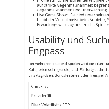
Profile für Könnensorientierte Spieler: W
auf strikte Gegenmaßnahmen: begrenzte
Gegenmaßnahmen und Überwachung.
Live Game Shows: Sie sind unterhaltsam,
bleibt der Vorteil meist beim Anbieter; 
Erwartungswert zugunsten des Spielers
Usability und Such
Engpass
Bei mehreren Tausend Spielen wird die Filter- 
Kategorien sehr grundlegend. Für fortgeschritten
Einsatzgrößen, Bonusfeatures oder Freispiel-An
Checklist
Providerfilter
Filter Volatilität / RTP