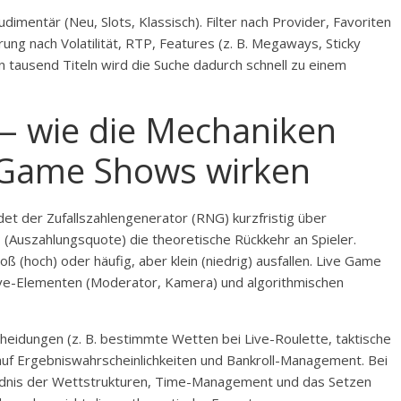
udimentär (Neu, Slots, Klassisch). Filter nach Provider, Favoriten
erung nach Volatilität, RTP, Features (z. B. Megaways, Sticky
n tausend Titeln wird die Suche dadurch schnell zu einem
— wie die Mechaniken
e Game Shows wirken
det der Zufallszahlengenerator (RNG) kurzfristig über
P (Auszahlungsquote) die theoretische Rückkehr an Spieler.
oß (hoch) oder häufig, aber klein (niedrig) ausfallen. Live Game
ive-Elementen (Moderator, Kamera) und algorithmischen
cheidungen (z. B. bestimmte Wetten bei Live-Roulette, taktische
 auf Ergebniswahrscheinlichkeiten und Bankroll-Management. Bei
ändnis der Wettstrukturen, Time-Management und das Setzen