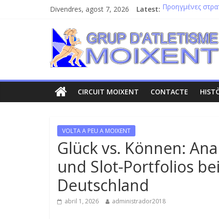
Divendres, agost 7, 2026
Latest:
Προηγμένες στρατ
Konsekvenserna a
Features and bene
Strategic placeme
Lassurance dune fi
CIRCUIT MOIXENT
CONTACTE
HIST
VOLTA A PEU A MOIXENT
Glück vs. Können: Ana
und Slot-Portfolios b
Deutschland
abril 1, 2026
administrador2018