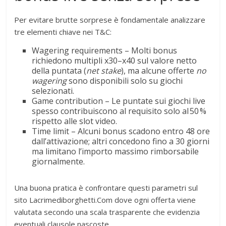
Per evitare brutte sorprese è fondamentale analizzare
tre elementi chiave nei T&C:
Wagering requirements – Molti bonus
richiedono multipli x30–x40 sul valore netto
della puntata (
net stake
), ma alcune offerte
no
wagering
sono disponibili solo su giochi
selezionati.
Game contribution – Le puntate sui giochi live
spesso contribuiscono al requisito solo al 50 %
rispetto alle slot video.
Time limit – Alcuni bonus scadono entro 48 ore
dall’attivazione; altri concedono fino a 30 giorni
ma limitano l’importo massimo rimborsabile
giornalmente.
Una buona pratica è confrontare questi parametri sul
sito Lacrimediborghetti.Com dove ogni offerta viene
valutata secondo una scala trasparente che evidenzia
eventuali clausole nascoste.