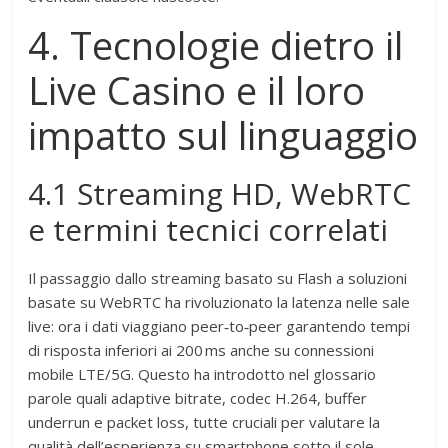
4. Tecnologie dietro il
Live Casino e il loro
impatto sul linguaggio
4.1 Streaming HD, WebRTC
e termini tecnici correlati
Il passaggio dallo streaming basato su Flash a soluzioni
basate su WebRTC ha rivoluzionato la latenza nelle sale
live: ora i dati viaggiano peer‑to‑peer garantendo tempi
di risposta inferiori ai 200 ms anche su connessioni
mobile LTE/5G. Questo ha introdotto nel glossario
parole quali adaptive bitrate, codec H.264, buffer
underrun e packet loss, tutte cruciali per valutare la
qualità dell’esperienza su smartphone sotto il sole