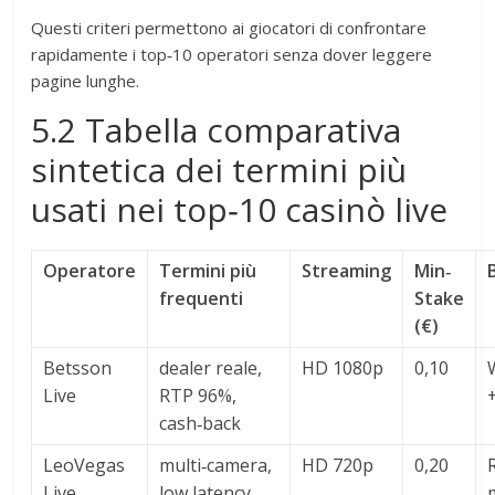
Questi criteri permettono ai giocatori di confrontare
rapidamente i top‑10 operatori senza dover leggere
pagine lunghe.
5.2 Tabella comparativa
sintetica dei termini più
usati nei top‑10 casinò live
Operatore
Termini più
Streaming
Min‐
frequenti
Stake
(€)
Betsson
dealer reale,
HD 1080p
0,10
Live
RTP 96%,
cash‑back
LeoVegas
multi‑camera,
HD 720p
0,20
Live
low latency