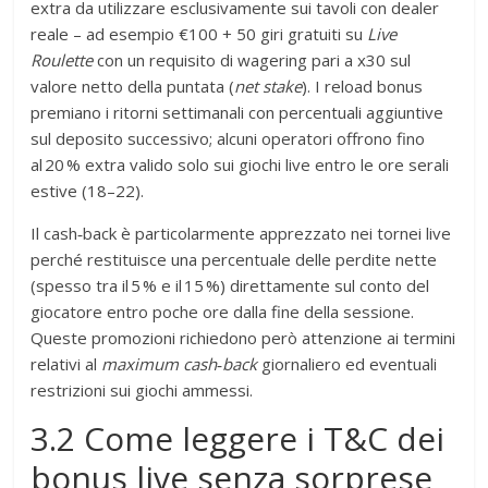
extra da utilizzare esclusivamente sui tavoli con dealer
reale – ad esempio €100 + 50 giri gratuiti su
Live
Roulette
con un requisito di wagering pari a x30 sul
valore netto della puntata (
net stake
). I reload bonus
premiano i ritorni settimanali con percentuali aggiuntive
sul deposito successivo; alcuni operatori offrono fino
al 20 % extra valido solo sui giochi live entro le ore serali
estive (18–22).
Il cash‑back è particolarmente apprezzato nei tornei live
perché restituisce una percentuale delle perdite nette
(spesso tra il 5 % e il 15 %) direttamente sul conto del
giocatore entro poche ore dalla fine della sessione.
Queste promozioni richiedono però attenzione ai termini
relativi al
maximum cash‑back
giornaliero ed eventuali
restrizioni sui giochi ammessi.
3.2 Come leggere i T&C dei
bonus live senza sorprese