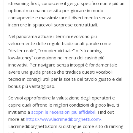
streaming‑first, conoscere il gergo specifico non è più un
optional ma una necessità per giocare in modo
consapevole e massimizzare il divertimento senza
incorrere in spiacevoli sorprese contrattuali.
Nel panorama attuale i termini evolvono più
velocemente delle regole tradizionali; parole come
“dealer reale”, “croupier virtuale” o “streaming
low‑latency” compaiono nei menu dei casinò più
innovativi. Per navigare senza intoppi è fondamentale
avere una guida pratica che traduca questi vocaboli
tecnici in consigli utili per la scelta del tavolo giusto e del
bonus più vantaggioso.
Se vuoi approfondire la valutazione degli operatori e
capire quali offrono le migliori condizioni di gioco live, ti
invitiamo a
scopri le recensioni più affidabili
. Find out
more at
https://www.lacrimediborghetti.com/
.
Lacrimediborghetti.Com si distingue come sito di ranking