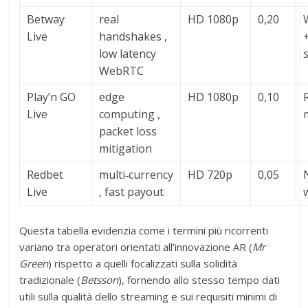
Betway
real
HD 1080p
0,20
Live
handshakes ,
low latency
WebRTC
Play’n GO
edge
HD 1080p
0,10
Live
computing ,
packet loss
mitigation
Redbet
multi‑currency
HD 720p
0,05
Live
, fast payout
Questa tabella evidenzia come i termini più ricorrenti
variano tra operatori orientati all’innovazione AR (
Mr
Green
) rispetto a quelli focalizzati sulla solidità
tradizionale (
Betsson
), fornendo allo stesso tempo dati
utili sulla qualità dello streaming e sui requisiti minimi di