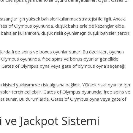
f Olympus oyna demo ile oyunu deneyebilirler. Oyun, Gates of
ançlar için yüksek bahisler kullanmak stratejisi ile ilgili. Ancak,
Gates of Olympus oyununda, düşük bahislerle de kazançlar elde
bahisler kullanırken, düşük riskli oyunlar için düşük bahisler tercih
larda free spins ve bonus oyunlar sunar. Bu özellikler, oyunun
 of Olympus oyununda, free spins ve bonus oyunlar genellikle
da, Gates of Olympus oyna veya gate of olympus oyna seçeneği
işisel yaklaşımı ve risk algısına bağlıdır. Yüksek riskli oyunlar için
ahisler tercih edilebilir. Gates of Olympus oyununda, free spins ve
ırsat sunar. Bu durumlarda, Gates of Olympus oyna veya gate of
 ve Jackpot Sistemi