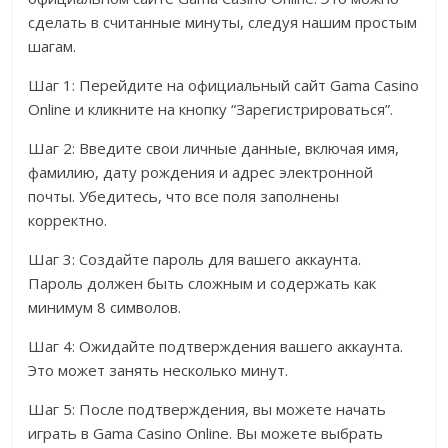
сделать в считанные минуты, следуя нашим простым
шагам.
Шаг 1: Перейдите на официальный сайт Gama Casino
Online и кликните на кнопку “Зарегистрироваться”.
Шаг 2: Введите свои личные данные, включая имя,
фамилию, дату рождения и адрес электронной
почты. Убедитесь, что все поля заполнены
корректно.
Шаг 3: Создайте пароль для вашего аккаунта.
Пароль должен быть сложным и содержать как
минимум 8 символов.
Шаг 4: Ожидайте подтверждения вашего аккаунта.
Это может занять несколько минут.
Шаг 5: После подтверждения, вы можете начать
играть в Gama Casino Online. Вы можете выбрать