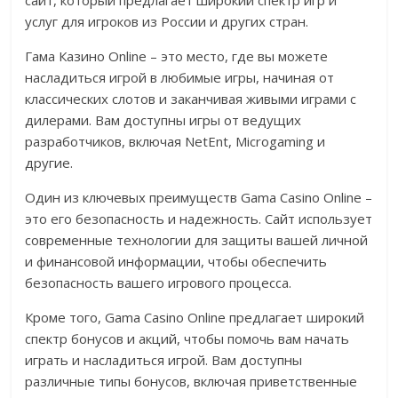
сайт, который предлагает широкий спектр игр и
услуг для игроков из России и других стран.
Гама Казино Online – это место, где вы можете
насладиться игрой в любимые игры, начиная от
классических слотов и заканчивая живыми играми с
дилерами. Вам доступны игры от ведущих
разработчиков, включая NetEnt, Microgaming и
другие.
Один из ключевых преимуществ Gama Casino Online –
это его безопасность и надежность. Сайт использует
современные технологии для защиты вашей личной
и финансовой информации, чтобы обеспечить
безопасность вашего игрового процесса.
Кроме того, Gama Casino Online предлагает широкий
спектр бонусов и акций, чтобы помочь вам начать
играть и насладиться игрой. Вам доступны
различные типы бонусов, включая приветственные