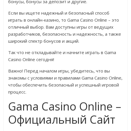
бонусы, бонусы за депозит и другие.
Если вы ищете надежный и безопасный способ
играть в онлайн-казино, то Gama Casino Online – это
отличный выбор. Вам доступны игры от ведущих
разработчиков, безопасность и надежность, а также
широкий спектр бонусов и акций.
Так что не откладывайте и начните играть в Gama
Casino Online сегодня!
Важно! Перед началом игры, убедитесь, что вы
знакомы с условиями и правилами Gama Casino Online,
чтобы обеспечить безопасный и успешный игровой
процесс.
Gama Casino Online –
Официальный Сайт