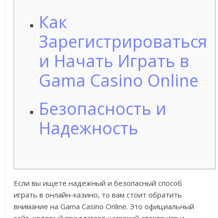
Как
Зарегистрироваться
и Начать Играть в
Gama Casino Online
Безопасность и
Надежность
Если вы ищете надежный и безопасный способ
играть в онлайн-казино, то вам стоит обратить
внимание на Gama Casino Online. Это официальный