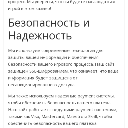
процесс. Мы уверены, что вы будете наслаждаться
игрой в этом казино!
Безопасность и
Надежность
Мы используем современные технологии для
защиты вашей информации и обеспечения
безопасности вашего игрового процесса. Наш сайт
защищен SSL-шифрованием, что означает, что ваша
информация будет защищена от
несанкционированного доступа.
Мы также используем надежные payment системы,
чтобы обеспечить безопасность вашего платежа.
Наш сайт работает с ведущими payment системами,
такими как Visa, Mastercard, Maestro и Skrill, чтобы
обеспечить безопасность вашего платежа.