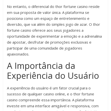
No entanto, o diferencial do thor fortune casino reside
em sua proposta de valor única. A plataforma se
posiciona como um espaço de entretenimento e
diversão, que vai além do simples jogo de azar. O thor
fortune casino oferece aos seus jogadores a
oportunidade de experimentar a emoção e a adrenalina
de apostar, desfrutar de promoções exclusivas e
participar de uma comunidade de jogadores
apaixonados.
A Importância da
Experiência do Usuário
A experiência do usuário é um fator crucial para o
sucesso de qualquer casino online, e o thor fortune
casino compreende essa importância. A plataforma
investe em uma interface amigável e responsiva, com