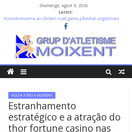
Diumenge, agost 9, 2026
Latest:
Konsekvenserna av chicken road game påverkar ungdomars
beteende och säkerhet
Valutazioni dettagliate e vantaggi esclusivi legati al thorfortune
bonus per investitori esperti
Remarkable journeys and https://gambles-zens.co.uk for lasting
inner balance
Velkorysost osudu s plinko game a možnost skvělých výher láká
každého hráče ke zkoušce štěstí
Patient timing defines success in the thrilling world of
chickenroad crossings and endless traffic
VOLTA A PEU A MOIXENT
Estranhamento
estratégico e a atração do
thor fortune casino nas