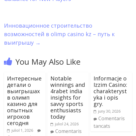
Инновационное строительство
возможностей в olimp casino kz – путь к
выигрышу
→
You May Also Like
Интересные
Notable
Informacje o
детали о
winnings and
Izzim Casino:
выигрышах
4rabet india
charakteryst
в олимп
insights for
yka i opis
казино для
savvy sports
gry.
опытных
enthusiasts
juny 30, 2026
игроков
today
Comentaris
сегодня
juliol 24, 2026
tancats
juliol 1, 2026
Comentaris