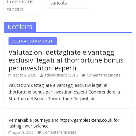
Comentaris
tancats
tancats
NOTÍCIES
VOLTA A PEU A MOIXENT
Valutazioni dettagliate e vantaggi
esclusivi legati al thorfortune bonus
per investitori esperti
agost 8, 2026
administrador2018
Comentaris tancats
Valutazioni dettagliate e vantaggi esclusivi legati al
thorfortune bonus per investitori esperti Comprendere la
Struttura del Bonus Thorfortune Requisiti di
Remarkable journeys and https://gambles-zens.co.uk for
lasting inner balance
Comentaris tancats
agost 8, 2026