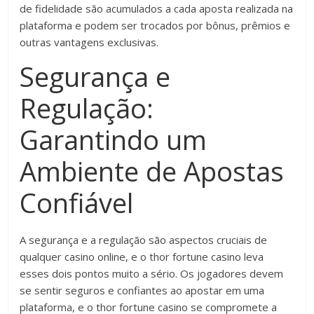
de fidelidade são acumulados a cada aposta realizada na
plataforma e podem ser trocados por bônus, prêmios e
outras vantagens exclusivas.
Segurança e
Regulação:
Garantindo um
Ambiente de Apostas
Confiável
A segurança e a regulação são aspectos cruciais de
qualquer casino online, e o thor fortune casino leva
esses dois pontos muito a sério. Os jogadores devem
se sentir seguros e confiantes ao apostar em uma
plataforma, e o thor fortune casino se compromete a