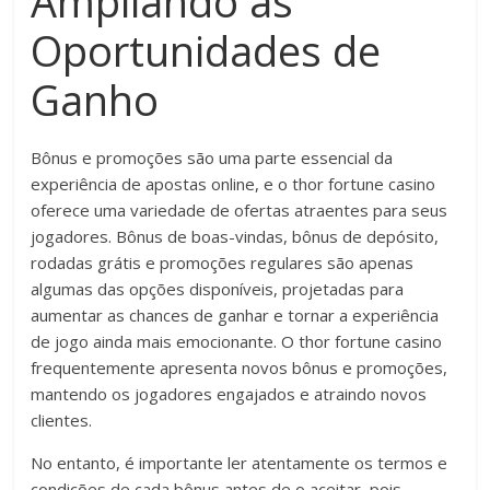
Ampliando as
Oportunidades de
Ganho
Bônus e promoções são uma parte essencial da
experiência de apostas online, e o thor fortune casino
oferece uma variedade de ofertas atraentes para seus
jogadores. Bônus de boas-vindas, bônus de depósito,
rodadas grátis e promoções regulares são apenas
algumas das opções disponíveis, projetadas para
aumentar as chances de ganhar e tornar a experiência
de jogo ainda mais emocionante. O thor fortune casino
frequentemente apresenta novos bônus e promoções,
mantendo os jogadores engajados e atraindo novos
clientes.
No entanto, é importante ler atentamente os termos e
condições de cada bônus antes de o aceitar, pois