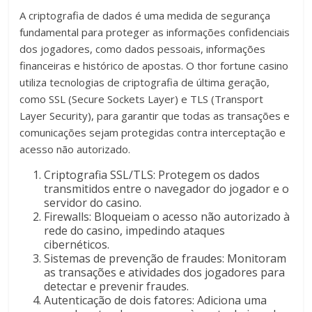
A criptografia de dados é uma medida de segurança
fundamental para proteger as informações confidenciais
dos jogadores, como dados pessoais, informações
financeiras e histórico de apostas. O thor fortune casino
utiliza tecnologias de criptografia de última geração,
como SSL (Secure Sockets Layer) e TLS (Transport
Layer Security), para garantir que todas as transações e
comunicações sejam protegidas contra interceptação e
acesso não autorizado.
Criptografia SSL/TLS: Protegem os dados
transmitidos entre o navegador do jogador e o
servidor do casino.
Firewalls: Bloqueiam o acesso não autorizado à
rede do casino, impedindo ataques
cibernéticos.
Sistemas de prevenção de fraudes: Monitoram
as transações e atividades dos jogadores para
detectar e prevenir fraudes.
Autenticação de dois fatores: Adiciona uma