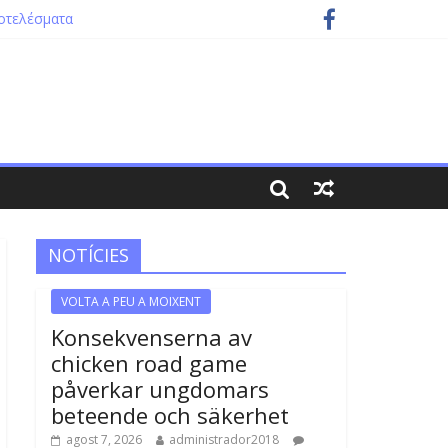
ποτελέσματα
riences
l et sécurisé
NOTÍCIES
VOLTA A PEU A MOIXENT
Konsekvenserna av
chicken road game
påverkar ungdomars
beteende och säkerhet
agost 7, 2026
administrador2018