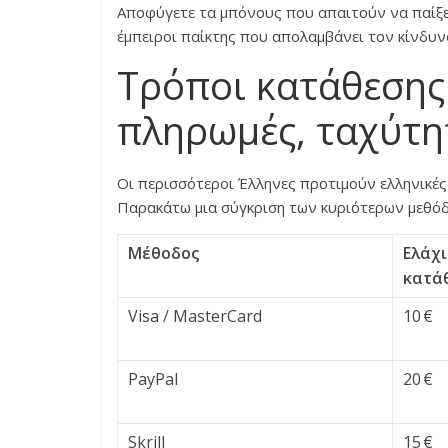
Αποφύγετε τα μπόνους που απαιτούν να παίξετε 
έμπειροι παίκτης που απολαμβάνει τον κίνδυν
Τρόποι κατάθεσης
πληρωμές, ταχύτη
Οι περισσότεροι Έλληνες προτιμούν ελληνικές
Παρακάτω μια σύγκριση των κυριότερων μεθό
Μέθοδος
Ελάχ
κατά
Visa / MasterCard
10 €
PayPal
20 €
Skrill
15 €