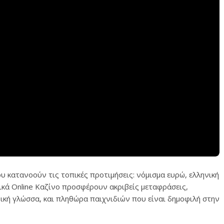
 κατανοούν τις τοπικές προτιμήσεις: νόμισμα ευρώ, ελληνική
ικά Online Καζίνο προσφέρουν ακριβείς μεταφράσεις,
ική γλώσσα, και πληθώρα παιχνιδιών που είναι δημοφιλή στην