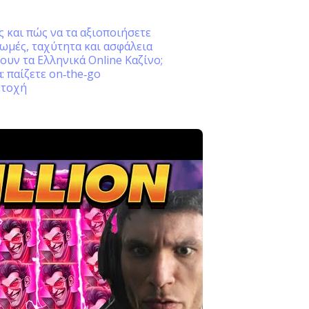
και πώς να τα αξιοποιήσετε
ωμές, ταχύτητα και ασφάλεια
ρουν τα Ελληνικά Online Καζίνο;
: παίζετε on‑the‑go
ετοχή