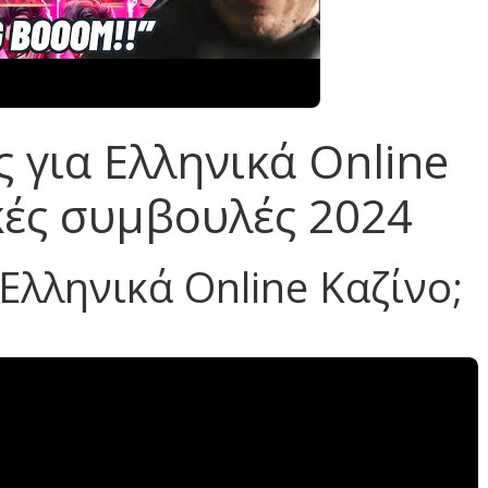
 για Ελληνικά Online
κές συμβουλές 2024
 Ελληνικά Online Καζίνο;