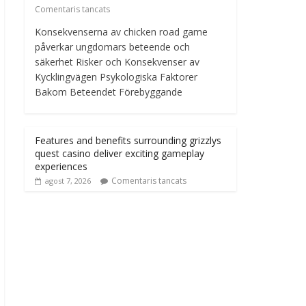
Comentaris tancats
Konsekvenserna av chicken road game
påverkar ungdomars beteende och
säkerhet Risker och Konsekvenser av
Kycklingvägen Psykologiska Faktorer
Bakom Beteendet Förebyggande
Features and benefits surrounding grizzlys
quest casino deliver exciting gameplay
experiences
Comentaris tancats
agost 7, 2026