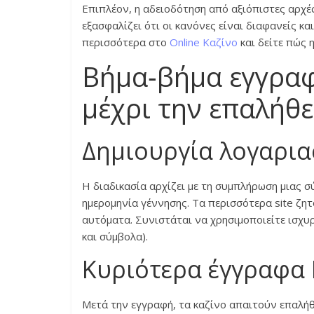
Επιπλέον, η αδειοδότηση από αξιόπιστες αρχές
εξασφαλίζει ότι οι κανόνες είναι διαφανείς κ
περισσότερα στο
Online Καζίνο
και δείτε πώς η
Βήμα‑βήμα εγγραφ
μέχρι την επαλήθ
Δημιουργία λογαρι
Η διαδικασία αρχίζει με τη συμπλήρωση μιας σ
ημερομηνία γέννησης. Τα περισσότερα site ζη
αυτόματα. Συνιστάται να χρησιμοποιείτε ισχυ
και σύμβολα).
Κυριότερα έγγραφα
Μετά την εγγραφή, τα καζίνο απαιτούν επαλή