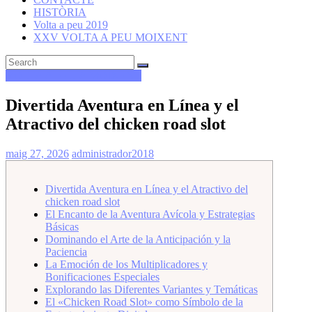
HISTÒRIA
Volta a peu 2019
XXV VOLTA A PEU MOIXENT
VOLTA A PEU A MOIXENT
Divertida Aventura en Línea y el
Atractivo del chicken road slot
maig 27, 2026
administrador2018
Divertida Aventura en Línea y el Atractivo del
chicken road slot
El Encanto de la Aventura Avícola y Estrategias
Básicas
Dominando el Arte de la Anticipación y la
Paciencia
La Emoción de los Multiplicadores y
Bonificaciones Especiales
Explorando las Diferentes Variantes y Temáticas
El «Chicken Road Slot» como Símbolo de la