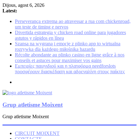
Dijous, agost 6, 2026
Latest:
Perseverança extrema ao atravessar a rua com chickenroad,
um teste de timing e nervos
Divertida estrategia y chicken road online para jugadores
astutos y rápidos en línea
Szansa na wygraną i emocje z plinko app to wirtualna
rozrywka dla każdego miłośnika hazardu
Récolte abondante au plinko casino en ligne grâce à nos
conseils et astuces pour maximiser vos gains
Εμπειρίες παιχνιδιού και η πλατφόρμα needforslots
προσφέρουν διασκέδαση και αδρεναλίνη στους παίκτες
Grup atletisme Moixent
Grup atletisme Moixent
CIRCUIT MOIXENT
CONTACTE