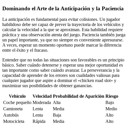
Dominando el Arte de la Anticipación y la Paciencia
La anticipación es fundamental para evitar colisiones. Un jugador
habilidoso debe ser capaz de prever la trayectoria de los vehículos y
calcular la velocidad a la que se aproximan. Esta habilidad requiere
práctica y una observación atenta del juego. Paciencia también juega
un papel importante, ya que no siempre es conveniente apresurarse.
A veces, esperar un momento oportuno puede marcar la diferencia
entre el éxito y el fracaso.
Entender que no todas las situaciones son favorables es un principio
básico. Saber cuándo detenerse y esperar una mejor oportunidad es
tan importante como saber cuándo avanzar. La perseverancia y la
capacidad de aprender de los errores son cualidades valiosas para
cualquier jugador que aspire a dominar el «chicken road slot» y
maximizar sus posibilidades de obtener ganancias.
Vehículo
Velocidad
Probabilidad de Aparición
Riesgo
Coche pequeño
Moderada
Alta
Bajo
Camioneta
Lenta
Media
Medio
Autobús
Lenta
Baja
Alto
Motocicleta
Rápida
Media
Alto