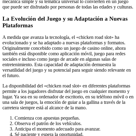
mecánica simple y su temática universal lo convierten en un juego
que puede ser disfrutado por personas de todas las edades y culturas.
La Evolución del Juego y su Adaptación a Nuevas
Plataformas
A medida que avanza la tecnología, el «chicken road slot» ha
evolucionado y se ha adaptado a nuevas plataformas y formatos.
Originalmente concebido como un juego de casino online, ahora
también está disponible como aplicación móvil, juego para redes
sociales e incluso como juego de arcade en algunas salas de
entretenimiento. Esta capacidad de adaptación demuestra la
versatilidad del juego y su potencial para seguir siendo relevante en
el futuro.
La disponibilidad del «chicken road slot» en diferentes plataformas
permite a los jugadores disfrutar del juego en cualquier momento y
lugar. Ya sea en su ordenador de escritorio, en su teléfono móvil o en
una sala de juegos, la emoción de guiar a la gallina a través de la
carretera siempre está al alcance de la mano.
Comienza con apuestas pequeñas.
Observa el patrón de los vehículos.
Anticipa el momento adecuado para avanzar.
Sé paciente y espera la oportunidad.