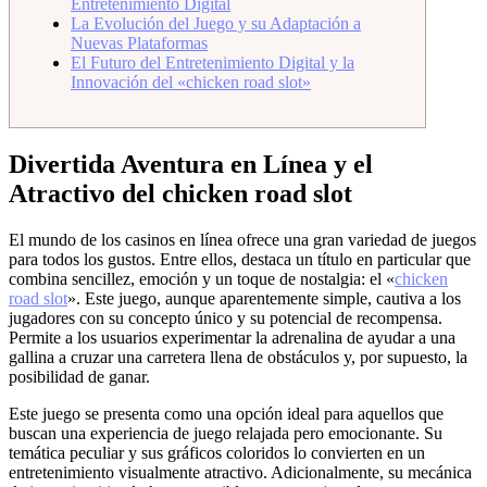
Entretenimiento Digital
La Evolución del Juego y su Adaptación a
Nuevas Plataformas
El Futuro del Entretenimiento Digital y la
Innovación del «chicken road slot»
Divertida Aventura en Línea y el
Atractivo del chicken road slot
El mundo de los casinos en línea ofrece una gran variedad de juegos
para todos los gustos. Entre ellos, destaca un título en particular que
combina sencillez, emoción y un toque de nostalgia: el «
chicken
road slot
». Este juego, aunque aparentemente simple, cautiva a los
jugadores con su concepto único y su potencial de recompensa.
Permite a los usuarios experimentar la adrenalina de ayudar a una
gallina a cruzar una carretera llena de obstáculos y, por supuesto, la
posibilidad de ganar.
Este juego se presenta como una opción ideal para aquellos que
buscan una experiencia de juego relajada pero emocionante. Su
temática peculiar y sus gráficos coloridos lo convierten en un
entretenimiento visualmente atractivo. Adicionalmente, su mecánica