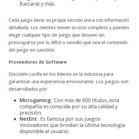
Baccarat y más.
Cada juego tiene su propia sección única con información
detallada. Los clientes tienen acceso completo y pueden
elegir cualquier tipo de juego que deseen sin
preocuparse por lo difícil o sencillo que sea el contenido
del juego en cuestión.
Proveedores de Software
DiscoWin confía en los líderes en la industria para
garantizar una experiencia emocionante. Los juegos son
desarrollados por:
Microgaming
: Con más de 600 títulos, esta
compañía es conocida por su alta calidad y
precisión.
NetEnt
: Es famosa por sus juegos
innovadores que brindan la última tecnología
disponible al usuario.