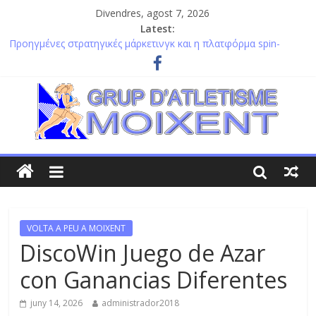
Divendres, agost 7, 2026
Latest:
Προηγμένες στρατηγικές μάρκετινγκ και η πλατφόρμα spin-
lander.com.gr για άμεσα αποτελέσματα
Konsekvenserna av chicken road game påverkar ungdomars
beteende och säkerhet
Features and benefits surrounding grizzlys quest casino deliver
exciting gameplay experiences
Strategic placement and most bet insights for discerning game
participants
Lassurance dune fiabilité totale pour dénicher votre meilleur
casino en ligne suisse idéal et sécurisé
VOLTA A PEU A MOIXENT
DiscoWin Juego de Azar
con Ganancias Diferentes
juny 14, 2026
administrador2018