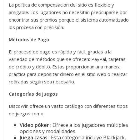
La política de compensación del sitio es flexible y
amigable. Los jugadores no necesitan preocuparse por
encontrar sus premios porque el sistema automatizado
los procesa con precisión.
Métodos de Pago
El proceso de pago es rápido y fácil, gracias a la
variedad de métodos que se ofrecen: PayPal, tarjetas
de crédito y débito. Estos proporcionan una manera
práctica para depositar dinero en el sitio web o realizar
retiradas según sea necesario.
Categorías de Juegos
DiscoWin ofrece un vasto catálogo con diferentes tipos
de juegos como:
Video póker
: Ofrece a los jugadores múltiples
opciones y modalidades.
Juega casas
: Esta categoría incluye Blackjack,