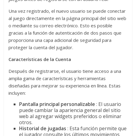
Una vez registrado, el nuevo usuario se puede conectar
al juego directamente en la página principal del sitio web
o mediante su correo electrónico. Esto es posible
gracias a la función de autenticación de dos pasos que
proporciona una capa adicional de seguridad para
proteger la cuenta del jugador.
Características de la Cuenta
Después de registrarse, el usuario tiene acceso a una
amplia gama de características y herramientas
diseñadas para mejorar su experiencia en línea. Estas
incluyen:
Pantalla principal personalizable
: El usuario
puede cambiar la apariencia general del sitio
web al agregar widgets preferidos o eliminar
otros.
Historial de jugadas
: Esta función permite que
el jugador consulte los últimos movimientos