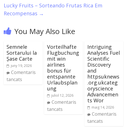
Lucky Fruits – Sorteando Frutas Rica Em
Recompensas
→
You May Also Like
Semnele
Vorteilhafte
Intriguing
Sortarului la
Flugbuchung
Analyses Fuel
Șase Carte
mit win
Scientific
airlines
Discovery
juny 19, 2026
bonus für
and
Comentaris
entspannte
httpsuknews
tancats
Urlaubsplan
.org.ukcateg
ung
oryscience
Advancemen
juliol 12, 2026
ts Wor
Comentaris
maig 14, 2026
tancats
Comentaris
tancats